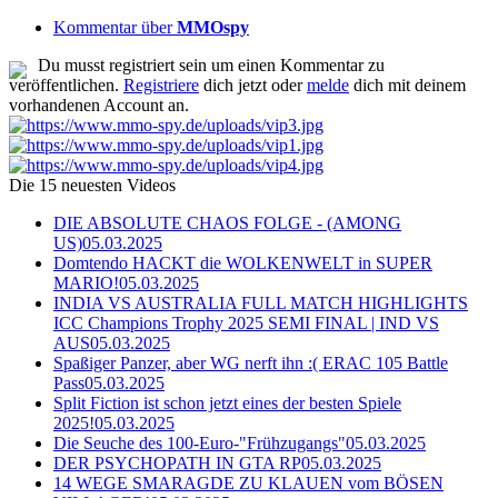
Kommentar über
MMOspy
Du musst registriert sein um einen Kommentar zu
veröffentlichen.
Registriere
dich jetzt oder
melde
dich mit deinem
vorhandenen Account an.
Die 15 neuesten Videos
DIE ABSOLUTE CHAOS FOLGE - (AMONG
US)
05.03.2025
Domtendo HACKT die WOLKENWELT in SUPER
MARIO!
05.03.2025
INDIA VS AUSTRALIA FULL MATCH HIGHLIGHTS
ICC Champions Trophy 2025 SEMI FINAL | IND VS
AUS
05.03.2025
Spaßiger Panzer, aber WG nerft ihn :( ERAC 105 Battle
Pass
05.03.2025
Split Fiction ist schon jetzt eines der besten Spiele
2025!
05.03.2025
Die Seuche des 100-Euro-"Frühzugangs"
05.03.2025
DER PSYCHOPATH IN GTA RP
05.03.2025
14 WEGE SMARAGDE ZU KLAUEN vom BÖSEN