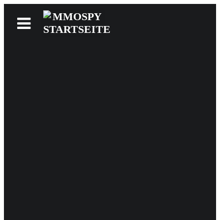
News
Reviews
Games
Videos
MMOwiki