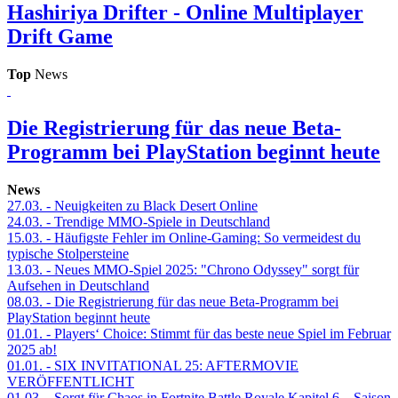
Hashiriya Drifter - Online Multiplayer
Drift Game
Top
News
Die Registrierung für das neue Beta-
Programm bei PlayStation beginnt heute
News
27.03.
- Neuigkeiten zu Black Desert Online
24.03.
- Trendige MMO-Spiele in Deutschland
15.03.
- Häufigste Fehler im Online-Gaming: So vermeidest du
typische Stolpersteine
13.03.
- Neues MMO-Spiel 2025: "Chrono Odyssey" sorgt für
Aufsehen in Deutschland
08.03.
- Die Registrierung für das neue Beta-Programm bei
PlayStation beginnt heute
01.01.
- Players‘ Choice: Stimmt für das beste neue Spiel im Februar
2025 ab!
01.01.
- SIX INVITATIONAL 25: AFTERMOVIE
VERÖFFENTLICHT
01.03.
- Sorgt für Chaos in Fortnite Battle Royale Kapitel 6 – Saison