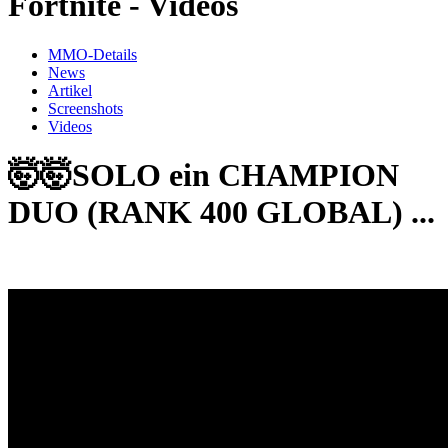
Fortnite - Videos
MMO-Details
News
Artikel
Screenshots
Videos
🤯🤯SOLO ein CHAMPION
DUO (RANK 400 GLOBAL) ...