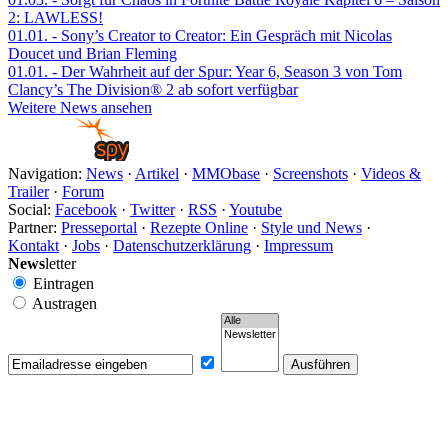
2: LAWLESS!
01.01.
- Sony’s Creator to Creator: Ein Gespräch mit Nicolas
Doucet und Brian Fleming
01.01.
- Der Wahrheit auf der Spur: Year 6, Season 3 von Tom
Clancy’s The Division® 2 ab sofort verfügbar
Weitere News ansehen
Navigation:
News
·
Artikel
·
MMObase
·
Screenshots
·
Videos &
Trailer
·
Forum
Social:
Facebook
·
Twitter
·
RSS
·
Youtube
Partner:
Presseportal
·
Rezepte Online
·
Style und News
·
Kontakt
·
Jobs
·
Datenschutzerklärung
·
Impressum
News
letter
Eintragen
Austragen