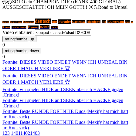
🤯🤯SOLO ein CHAMPION DUO (RANK 400 GLOBAL)
AUSGESCHALTET! OH MEIN GOTT!!! 😬💪Road to Unreal
deutsch
Fortnite
Livestream
Gameplay
Highlights
live
elite
max
bester
bester play
Champion
og
twitch
Trymacs
Ranked
road to unreal
Unreal
Video einbauen:
0
0
Fortnite: DIESES VIDEO ENDET WENN ICH UNREAL BIN
ODER 1 MATCH VERLIERE 🏆
Fortnite: DIESES VIDEO ENDET WENN ICH UNREAL BIN
ODER 1 MATCH VERLIERE 🏆
Fortnite: wir spielen HIDE and SEEK aber ich HACKE gegen
iCrimax!
Fortnite: wir spielen HIDE and SEEK aber ich HACKE gegen
iCrimax!
Fortnite: Beste RUNDE FORTNITE Duos (Mexify hat mich hart
im Rucksack)
Fortnite: Beste RUNDE FORTNITE Duos (Mexify hat mich hart
im Rucksack)
1
2
3
1401
1402
1403