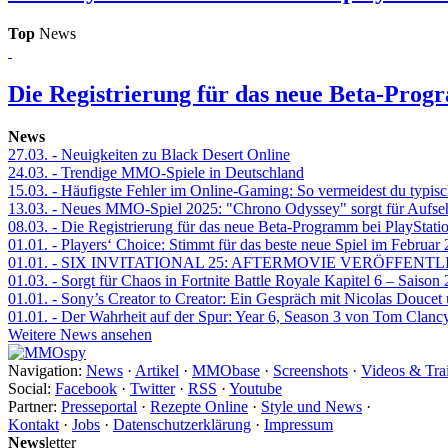
Top
News
Die Registrierung für das neue Beta-Prog
News
27.03.
- Neuigkeiten zu Black Desert Online
24.03.
- Trendige MMO-Spiele in Deutschland
15.03.
- Häufigste Fehler im Online-Gaming: So vermeidest du typisc
13.03.
- Neues MMO-Spiel 2025: "Chrono Odyssey" sorgt für Aufse
08.03.
- Die Registrierung für das neue Beta-Programm bei PlayStati
01.01.
- Players‘ Choice: Stimmt für das beste neue Spiel im Februar
01.01.
- SIX INVITATIONAL 25: AFTERMOVIE VERÖFFENTL
01.03.
- Sorgt für Chaos in Fortnite Battle Royale Kapitel 6 – Sais
01.01.
- Sony’s Creator to Creator: Ein Gespräch mit Nicolas Doucet
01.01.
- Der Wahrheit auf der Spur: Year 6, Season 3 von Tom Clancy
Weitere News ansehen
Navigation:
News
·
Artikel
·
MMObase
·
Screenshots
·
Videos & Trai
Social:
Facebook
·
Twitter
·
RSS
·
Youtube
Partner:
Presseportal
·
Rezepte Online
·
Style und News
·
Kontakt
·
Jobs
·
Datenschutzerklärung
·
Impressum
News
letter