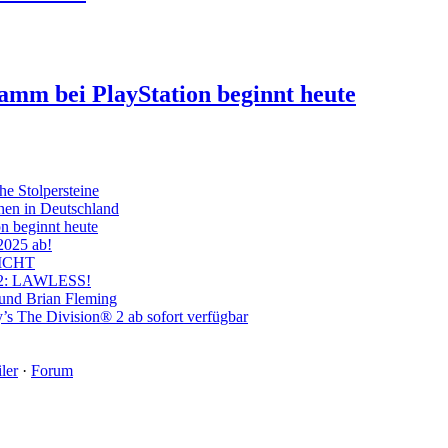
ramm bei PlayStation beginnt heute
he Stolpersteine
hen in Deutschland
on beginnt heute
 2025 ab!
ICHT
on 2: LAWLESS!
 und Brian Fleming
’s The Division® 2 ab sofort verfügbar
ler
·
Forum