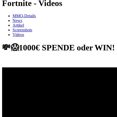
Fortnite - Videos
MMO-Details
News
Artikel
Screenshots
Videos
💸😱1000€ SPENDE oder WIN! | 