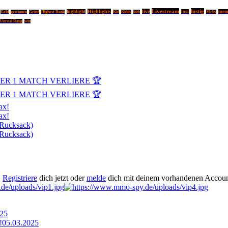
Livestream
lustig
Highlights
live
highlight
lost
mem
Geld
gewinnen
Grind
Highest Rank
Kid
Kiddy
kids
Mcky
Unreal Rang
win
DER 1 MATCH VERLIERE 🏆
DER 1 MATCH VERLIERE 🏆
ax!
ax!
 Rucksack)
 Rucksack)
.
Registriere
dich jetzt oder
melde
dich mit deinem vorhandenen Accoun
025
!
05.03.2025