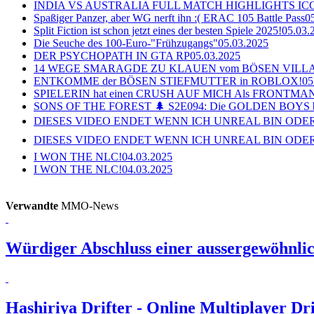
INDIA VS AUSTRALIA FULL MATCH HIGHLIGHTS ICC Ch
Spaßiger Panzer, aber WG nerft ihn :( ERAC 105 Battle Pass
0
Split Fiction ist schon jetzt eines der besten Spiele 2025!
05.03.
Die Seuche des 100-Euro-"Frühzugangs"
05.03.2025
DER PSYCHOPATH IN GTA RP
05.03.2025
14 WEGE SMARAGDE ZU KLAUEN vom BÖSEN VILL
ENTKOMME der BÖSEN STIEFMUTTER in ROBLOX!
05
SPIELERIN hat einen CRUSH AUF MICH Als FRONTMAN i
SONS OF THE FOREST 🌲 S2E094: Die GOLDEN BOYS 
DIESES VIDEO ENDET WENN ICH UNREAL BIN ODER
DIESES VIDEO ENDET WENN ICH UNREAL BIN ODER
I WON THE NLC!
04.03.2025
I WON THE NLC!
04.03.2025
Verwandte
MMO-News
Würdiger Abschluss einer aussergewöhnlic
Hashiriya Drifter - Online Multiplayer D