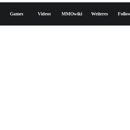
Games
Videos
MMOwiki
Weiteres
Follo