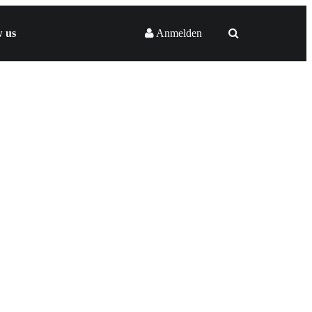
w us
Anmelden