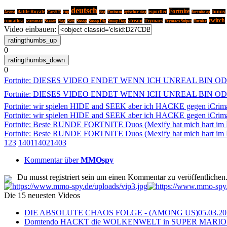
deutsch
Fortnite
Battle Royale
esportler
funny
Arena
Cardi B
cup
dog
Eminem
epischer sieg
fortnite og
twitch
stream
Trymacs
rumathra
scammer
Season
Sieg
Skin
Snoop
Snoop Dig
Snoop Dog
Trymacs Snipes
Turnier
Video einbauen:
0
0
Fortnite: DIESES VIDEO ENDET WENN ICH UNREAL BIN O
Fortnite: DIESES VIDEO ENDET WENN ICH UNREAL BIN O
Fortnite: wir spielen HIDE and SEEK aber ich HACKE gegen iCrim
Fortnite: wir spielen HIDE and SEEK aber ich HACKE gegen iCrim
Fortnite: Beste RUNDE FORTNITE Duos (Mexify hat mich hart im
Fortnite: Beste RUNDE FORTNITE Duos (Mexify hat mich hart im
1
2
3
1401
1402
1403
Kommentar über
MMOspy
Du musst registriert sein um einen Kommentar zu veröffentlichen
Die 15 neuesten Videos
DIE ABSOLUTE CHAOS FOLGE - (AMONG US)
05.03.2
Domtendo HACKT die WOLKENWELT in SUPER MARIO