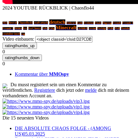
2024 YOUTUBE RÜCKBLICK | Chaosflo44
deutsch
Best of
Chaosflo44
craft attack
2024
Einbruch
Ende
Evolution
Finale
flugzeug
freunde
Freunde 2
Minecraft
Isy
IsyCheesy
Freunde 3
Helden
Jahr
Käfig
rückblick
rewind
Verfolgt
Walls
Wolf
Youtube
youtuber insel
zug
Video einbauen:
0
0
Kommentar über
MMOspy
Du musst registriert sein um einen Kommentar zu
veröffentlichen.
Registriere
dich jetzt oder
melde
dich mit deinem
vorhandenen Account an.
Die 15 neuesten Videos
DIE ABSOLUTE CHAOS FOLGE - (AMONG
US)
05.03.2025