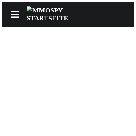
News
Reviews
Games
Videos
MMOwiki