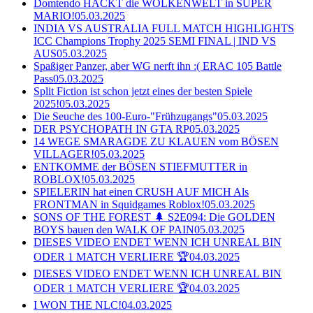
Domtendo HACKT die WOLKENWELT in SUPER
MARIO!
05.03.2025
INDIA VS AUSTRALIA FULL MATCH HIGHLIGHTS
ICC Champions Trophy 2025 SEMI FINAL | IND VS
AUS
05.03.2025
Spaßiger Panzer, aber WG nerft ihn :( ERAC 105 Battle
Pass
05.03.2025
Split Fiction ist schon jetzt eines der besten Spiele
2025!
05.03.2025
Die Seuche des 100-Euro-"Frühzugangs"
05.03.2025
DER PSYCHOPATH IN GTA RP
05.03.2025
14 WEGE SMARAGDE ZU KLAUEN vom BÖSEN
VILLAGER!
05.03.2025
ENTKOMME der BÖSEN STIEFMUTTER in
ROBLOX!
05.03.2025
SPIELERIN hat einen CRUSH AUF MICH Als
FRONTMAN in Squidgames Roblox!
05.03.2025
SONS OF THE FOREST 🌲 S2E094: Die GOLDEN
BOYS bauen den WALK OF PAIN
05.03.2025
DIESES VIDEO ENDET WENN ICH UNREAL BIN
ODER 1 MATCH VERLIERE 🏆
04.03.2025
DIESES VIDEO ENDET WENN ICH UNREAL BIN
ODER 1 MATCH VERLIERE 🏆
04.03.2025
I WON THE NLC!
04.03.2025