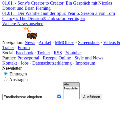
01.01.
- Sony’s Creator to Creator: Ein Gespräch mit Nicolas
Doucet und Brian Fleming
01.01.
- Der Wahrheit auf der Spur: Year 6, Season 3 von Tom
Clancy’s The Division® 2 ab sofort verfügbar
Weitere News ansehen
Navigation:
News
·
Artikel
·
MMObase
·
Screenshots
·
Videos &
Trailer
·
Forum
Social:
Facebook
·
Twitter
·
RSS
·
Youtube
Partner:
Presseportal
·
Rezepte Online
·
Style und News
·
Kontakt
·
Jobs
·
Datenschutzerklärung
·
Impressum
News
letter
Eintragen
Austragen