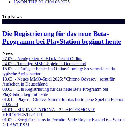
I WON THE NLC!
04.03.2025
Top
News
Die Registrierung für das neue Beta-
Programm bei PlayStation beginnt heute
News
27.03.
- Neuigkeiten zu Black Desert Online
24.03.
- Trendige MMO-Spiele in Deutschland
15.03.
- Häufigste Fehler im Online-Gaming: So vermeidest du
typische Stolpersteine
13.03.
- Neues MMO-Spiel 2025: "Chrono Odyssey" sorgt für
Aufsehen in Deutschland
08.03.
- Die Registrierung für das neue Beta-Programm bei
PlayStation beginnt heute
01.01.
- Players‘ Choice: Stimmt für das beste neue Spiel im Februar
2025 ab!
01.01.
- SIX INVITATIONAL 25: AFTERMOVIE
VERÖFFENTLICHT
01.03.
- Sorgt für Chaos in Fortnite Battle Royale Kapitel 6 – Saison
2: LAWLESS!