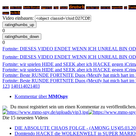
deutsch
Fort
Battle Royale
esportler
1. mal
Alte Zeiten
biggest fan
Clips
Damals
epischer sieg
erste mal
fan
twitch
Sniper
Video einbauen:
0
0
Fortnite: DIESES VIDEO ENDET WENN ICH UNREAL BIN O
Fortnite: DIESES VIDEO ENDET WENN ICH UNREAL BIN O
Fortnite: wir spielen HIDE and SEEK aber ich HACKE gegen iCrim
Fortnite: wir spielen HIDE and SEEK aber ich HACKE gegen iCrim
Fortnite: Beste RUNDE FORTNITE Duos (Mexify hat mich hart im
Fortnite: Beste RUNDE FORTNITE Duos (Mexify hat mich hart im
1
2
3
1401
1402
1403
Kommentar über
MMOspy
Du musst registriert sein um einen Kommentar zu veröffentlichen
Die 15 neuesten Videos
DIE ABSOLUTE CHAOS FOLGE - (AMONG US)
05.03.2
Domtendo HACKT die WOLKENWELT in SUPER MARIO