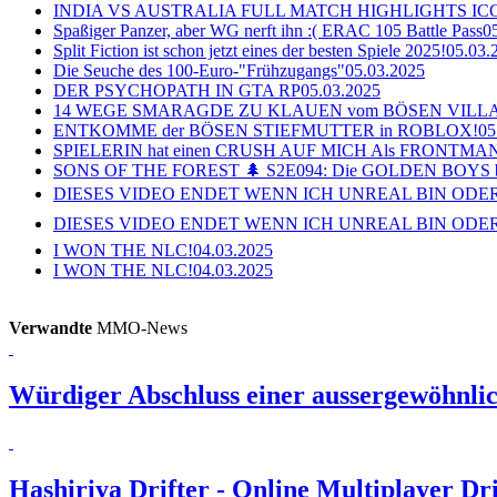
INDIA VS AUSTRALIA FULL MATCH HIGHLIGHTS ICC Ch
Spaßiger Panzer, aber WG nerft ihn :( ERAC 105 Battle Pass
0
Split Fiction ist schon jetzt eines der besten Spiele 2025!
05.03.
Die Seuche des 100-Euro-"Frühzugangs"
05.03.2025
DER PSYCHOPATH IN GTA RP
05.03.2025
14 WEGE SMARAGDE ZU KLAUEN vom BÖSEN VILL
ENTKOMME der BÖSEN STIEFMUTTER in ROBLOX!
05
SPIELERIN hat einen CRUSH AUF MICH Als FRONTMAN i
SONS OF THE FOREST 🌲 S2E094: Die GOLDEN BOYS 
DIESES VIDEO ENDET WENN ICH UNREAL BIN ODER
DIESES VIDEO ENDET WENN ICH UNREAL BIN ODER
I WON THE NLC!
04.03.2025
I WON THE NLC!
04.03.2025
Verwandte
MMO-News
Würdiger Abschluss einer aussergewöhnlic
Hashiriya Drifter - Online Multiplayer D