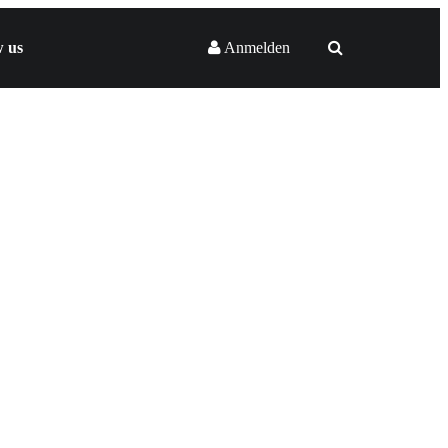
w us
Anmelden