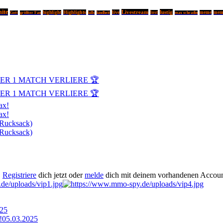
nite
Livestream
lustig
Highlights
live
highlight
lost
meme
mem
Gott
größter Fan
kills
kindheit
max schradin
DER 1 MATCH VERLIERE 🏆
DER 1 MATCH VERLIERE 🏆
ax!
ax!
 Rucksack)
 Rucksack)
.
Registriere
dich jetzt oder
melde
dich mit deinem vorhandenen Accoun
025
!
05.03.2025