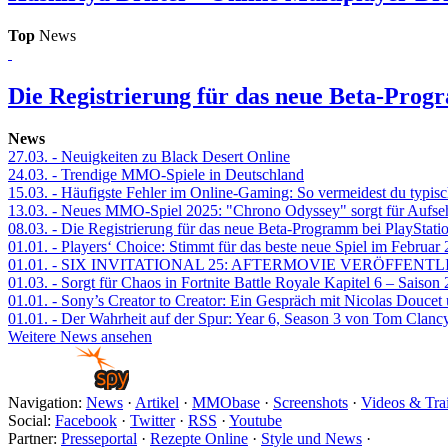
Top
News
Die Registrierung für das neue Beta-Prog
News
27.03.
- Neuigkeiten zu Black Desert Online
24.03.
- Trendige MMO-Spiele in Deutschland
15.03.
- Häufigste Fehler im Online-Gaming: So vermeidest du typisc
13.03.
- Neues MMO-Spiel 2025: "Chrono Odyssey" sorgt für Aufse
08.03.
- Die Registrierung für das neue Beta-Programm bei PlayStati
01.01.
- Players‘ Choice: Stimmt für das beste neue Spiel im Februar
01.01.
- SIX INVITATIONAL 25: AFTERMOVIE VERÖFFENTL
01.03.
- Sorgt für Chaos in Fortnite Battle Royale Kapitel 6 – Sais
01.01.
- Sony’s Creator to Creator: Ein Gespräch mit Nicolas Doucet
01.01.
- Der Wahrheit auf der Spur: Year 6, Season 3 von Tom Clancy
Weitere News ansehen
Navigation:
News
·
Artikel
·
MMObase
·
Screenshots
·
Videos & Trai
Social:
Facebook
·
Twitter
·
RSS
·
Youtube
Partner:
Presseportal
·
Rezepte Online
·
Style und News
·