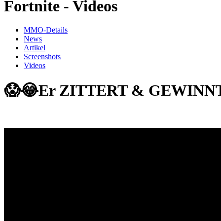
Fortnite - Videos
MMO-Details
News
Artikel
Screenshots
Videos
😱😂Er ZITTERT & GEWINNT d