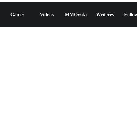
Games
Videos
MMOwiki
Weiteres
Follo