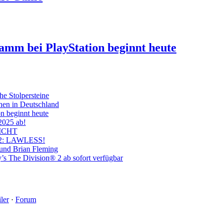
ramm bei PlayStation beginnt heute
he Stolpersteine
hen in Deutschland
on beginnt heute
 2025 ab!
ICHT
on 2: LAWLESS!
 und Brian Fleming
’s The Division® 2 ab sofort verfügbar
ler
·
Forum