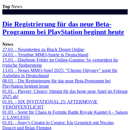
Top
News
Die Registrierung für das neue Beta-
Programm bei PlayStation beginnt heute
News
27.03.
- Neuigkeiten zu Black Desert Online
24.03.
- Trendige MMO-Spiele in Deutschland
15.03.
- Häufigste Fehler im Online-Gaming: So vermeidest du
typische Stolpersteine
13.03.
- Neues MMO-Spiel 2025: "Chrono Odyssey" sorgt für
Aufsehen in Deutschland
08.03.
- Die Registrierung für das neue Beta-Programm bei
PlayStation beginnt heute
01.01.
- Players‘ Choice: Stimmt für das beste neue Spiel im Februar
2025 ab!
01.01.
- SIX INVITATIONAL 25: AFTERMOVIE
VERÖFFENTLICHT
01.03.
- Sorgt für Chaos in Fortnite Battle Royale Kapitel 6 – Saison
2: LAWLESS!
01.01.
- Sony’s Creator to Creator: Ein Gespräch mit Nicolas
Doucet und Brian Fleming