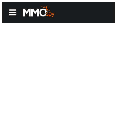
News
Reviews
Games
Videos
MMOwiki