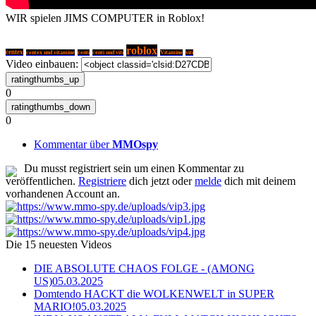
WIR spielen JIMS COMPUTER in Roblox!
roblox
centex
centex und vitamine
centi
centi und viti
Vitamine
viti
Video einbauen:
0
0
Kommentar über
MMOspy
Du musst registriert sein um einen Kommentar zu
veröffentlichen.
Registriere
dich jetzt oder
melde
dich mit deinem
vorhandenen Account an.
Die 15 neuesten Videos
DIE ABSOLUTE CHAOS FOLGE - (AMONG
US)
05.03.2025
Domtendo HACKT die WOLKENWELT in SUPER
MARIO!
05.03.2025