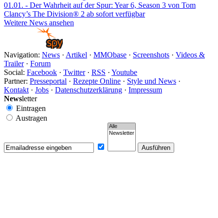
01.01.
- Der Wahrheit auf der Spur: Year 6, Season 3 von Tom
Clancy’s The Division® 2 ab sofort verfügbar
Weitere News ansehen
Navigation:
News
·
Artikel
·
MMObase
·
Screenshots
·
Videos &
Trailer
·
Forum
Social:
Facebook
·
Twitter
·
RSS
·
Youtube
Partner:
Presseportal
·
Rezepte Online
·
Style und News
·
Kontakt
·
Jobs
·
Datenschutzerklärung
·
Impressum
News
letter
Eintragen
Austragen