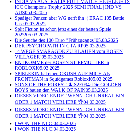
INDIA VS AUSTRALIA FULL MATCH HIGHLIGHTS
ICC Champions Trophy 2025 SEMI FINAL | IND VS
AUS
05.03.2025
Spaßiger Panzer, aber WG nerft ihn :( ERAC 105 Battle
Pass
05.03.2025
Split Fiction ist schon jetzt eines der besten Spiele
2025!
05.03.2025
Die Seuche des 100-Euro-"Frühzugangs"
05.03.2025
DER PSYCHOPATH IN GTA RP
05.03.2025
14 WEGE SMARAGDE ZU KLAUEN vom BÖSEN
VILLAGER!
05.03.2025
ENTKOMME der BÖSEN STIEFMUTTER in
ROBLOX!
05.03.2025
SPIELERIN hat einen CRUSH AUF MICH Als
FRONTMAN in Squidgames Roblox!
05.03.2025
SONS OF THE FOREST 🌲 S2E094: Die GOLDEN
BOYS bauen den WALK OF PAIN
05.03.2025
DIESES VIDEO ENDET WENN ICH UNREAL BIN
ODER 1 MATCH VERLIERE 🏆
04.03.2025
DIESES VIDEO ENDET WENN ICH UNREAL BIN
ODER 1 MATCH VERLIERE 🏆
04.03.2025
I WON THE NLC!
04.03.2025
I WON THE NLC!
04.03.2025