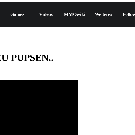
Games
Videos
MMOwiki
Weiteres
Follo
 ZU PUPSEN..