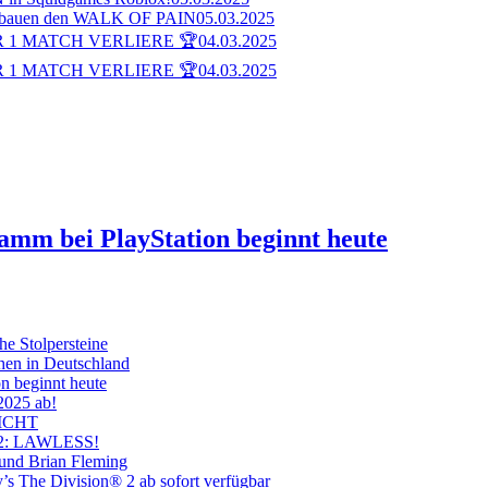
bauen den WALK OF PAIN
05.03.2025
 1 MATCH VERLIERE 🏆
04.03.2025
 1 MATCH VERLIERE 🏆
04.03.2025
ramm bei PlayStation beginnt heute
he Stolpersteine
hen in Deutschland
on beginnt heute
 2025 ab!
ICHT
on 2: LAWLESS!
 und Brian Fleming
’s The Division® 2 ab sofort verfügbar