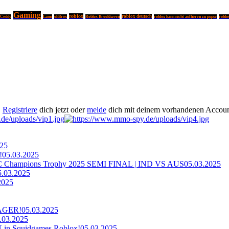
Gaming
roblox
roblox deutsch
Ceddy
Lami
ohBrox
Roblox Brookhaven
roblox kann nicht aufhören zu pupse
roblo
.
Registriere
dich jetzt oder
melde
dich mit deinem vorhandenen Accoun
025
!
05.03.2025
ampions Trophy 2025 SEMI FINAL | IND VS AUS
05.03.2025
5.03.2025
2025
AGER!
05.03.2025
.03.2025
n Squidgames Roblox!
05.03.2025