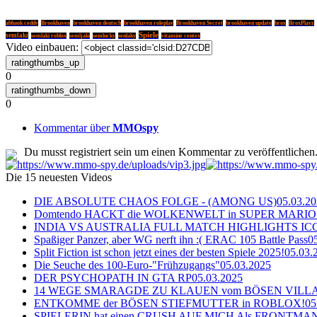
abbaok ceddy
Brookhaven
brookhaven deutsch
brookhaven roleplay
Brookhaven Secret
brookhaven update
brox
BroxPlayz
Spiele
semlaki
semlaki roblox
semljaki
semlucky
senlaky
vitamine centex
Video einbauen:
0
0
Kommentar über
MMOspy
Du musst registriert sein um einen Kommentar zu veröffentlichen
Die 15 neuesten Videos
DIE ABSOLUTE CHAOS FOLGE - (AMONG US)
05.03.2
Domtendo HACKT die WOLKENWELT in SUPER MARIO
INDIA VS AUSTRALIA FULL MATCH HIGHLIGHTS ICC Ch
Spaßiger Panzer, aber WG nerft ihn :( ERAC 105 Battle Pass
0
Split Fiction ist schon jetzt eines der besten Spiele 2025!
05.03.
Die Seuche des 100-Euro-"Frühzugangs"
05.03.2025
DER PSYCHOPATH IN GTA RP
05.03.2025
14 WEGE SMARAGDE ZU KLAUEN vom BÖSEN VILL
ENTKOMME der BÖSEN STIEFMUTTER in ROBLOX!
05
SPIELERIN hat einen CRUSH AUF MICH Als FRONTMAN i