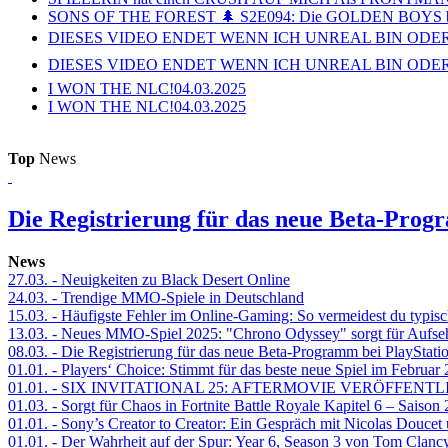
SONS OF THE FOREST 🌲 S2E094: Die GOLDEN BOYS 
DIESES VIDEO ENDET WENN ICH UNREAL BIN ODER
DIESES VIDEO ENDET WENN ICH UNREAL BIN ODER
I WON THE NLC!
04.03.2025
I WON THE NLC!
04.03.2025
Top
News
Die Registrierung für das neue Beta-Prog
News
27.03.
- Neuigkeiten zu Black Desert Online
24.03.
- Trendige MMO-Spiele in Deutschland
15.03.
- Häufigste Fehler im Online-Gaming: So vermeidest du typisc
13.03.
- Neues MMO-Spiel 2025: "Chrono Odyssey" sorgt für Aufse
08.03.
- Die Registrierung für das neue Beta-Programm bei PlayStati
01.01.
- Players‘ Choice: Stimmt für das beste neue Spiel im Februar
01.01.
- SIX INVITATIONAL 25: AFTERMOVIE VERÖFFENTL
01.03.
- Sorgt für Chaos in Fortnite Battle Royale Kapitel 6 – Sais
01.01.
- Sony’s Creator to Creator: Ein Gespräch mit Nicolas Doucet
01.01.
- Der Wahrheit auf der Spur: Year 6, Season 3 von Tom Clancy