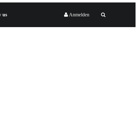
w us
Anmelden