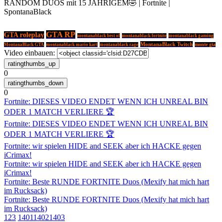
RANDOM DUOS mit 15 JÄHRIGEM🤣 | Fortnite |
SpontanaBlack
GTA RP
GTA roleplay
montanablack best of
montanablack fortnite
montanablack gaming
MontanaBlack Twitch
MontanaBlack GTA
montanablack mario kart
montanablack rage
monte gta
Video einbauen:
0
0
Fortnite: DIESES VIDEO ENDET WENN ICH UNREAL BIN
ODER 1 MATCH VERLIERE 🏆
Fortnite: DIESES VIDEO ENDET WENN ICH UNREAL BIN
ODER 1 MATCH VERLIERE 🏆
Fortnite: wir spielen HIDE and SEEK aber ich HACKE gegen
iCrimax!
Fortnite: wir spielen HIDE and SEEK aber ich HACKE gegen
iCrimax!
Fortnite: Beste RUNDE FORTNITE Duos (Mexify hat mich hart
im Rucksack)
Fortnite: Beste RUNDE FORTNITE Duos (Mexify hat mich hart
im Rucksack)
1
2
3
1401
1402
1403