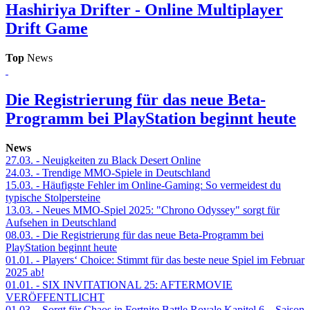
Hashiriya Drifter - Online Multiplayer
Drift Game
Top
News
Die Registrierung für das neue Beta-
Programm bei PlayStation beginnt heute
News
27.03.
- Neuigkeiten zu Black Desert Online
24.03.
- Trendige MMO-Spiele in Deutschland
15.03.
- Häufigste Fehler im Online-Gaming: So vermeidest du
typische Stolpersteine
13.03.
- Neues MMO-Spiel 2025: "Chrono Odyssey" sorgt für
Aufsehen in Deutschland
08.03.
- Die Registrierung für das neue Beta-Programm bei
PlayStation beginnt heute
01.01.
- Players‘ Choice: Stimmt für das beste neue Spiel im Februar
2025 ab!
01.01.
- SIX INVITATIONAL 25: AFTERMOVIE
VERÖFFENTLICHT
01.03.
- Sorgt für Chaos in Fortnite Battle Royale Kapitel 6 – Saison