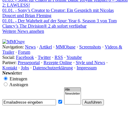
2: LAWLESS!
01.01.
- Sony’s Creator to Creator: Ein Gespräch mit Nicolas
Doucet und Brian Fleming
01.01.
- Der Wahrheit auf der Spur: Year 6, Season 3 von Tom
Clancy’s The Division® 2 ab sofort verfügbar
Weitere News ansehen
Navigation:
News
·
Artikel
·
MMObase
·
Screenshots
·
Videos &
Trailer
·
Forum
Social:
Facebook
·
Twitter
·
RSS
·
Youtube
Partner:
Presseportal
·
Rezepte Online
·
Style und News
·
Kontakt
·
Jobs
·
Datenschutzerklärung
·
Impressum
News
letter
Eintragen
Austragen