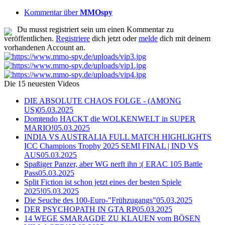
Kommentar über
MMOspy
Du musst registriert sein um einen Kommentar zu
veröffentlichen.
Registriere
dich jetzt oder
melde
dich mit deinem
vorhandenen Account an.
Die 15 neuesten Videos
DIE ABSOLUTE CHAOS FOLGE - (AMONG
US)
05.03.2025
Domtendo HACKT die WOLKENWELT in SUPER
MARIO!
05.03.2025
INDIA VS AUSTRALIA FULL MATCH HIGHLIGHTS
ICC Champions Trophy 2025 SEMI FINAL | IND VS
AUS
05.03.2025
Spaßiger Panzer, aber WG nerft ihn :( ERAC 105 Battle
Pass
05.03.2025
Split Fiction ist schon jetzt eines der besten Spiele
2025!
05.03.2025
Die Seuche des 100-Euro-"Frühzugangs"
05.03.2025
DER PSYCHOPATH IN GTA RP
05.03.2025
14 WEGE SMARAGDE ZU KLAUEN vom BÖSEN