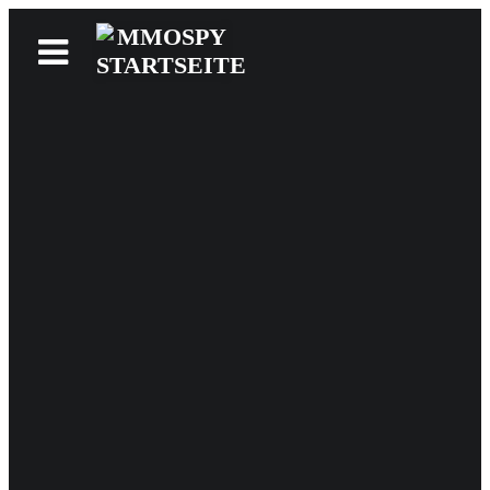
News
Reviews
Games
Videos
MMOwiki