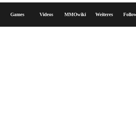
Games
Videos
MMOwiki
Weiteres
Follo