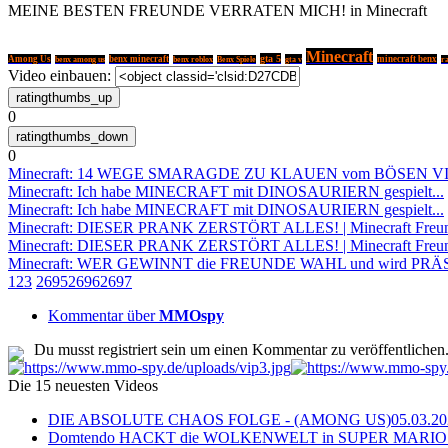
MEINE BESTEN FREUNDE VERRATEN MICH! in Minecraft
Minecraft
gta 5
Among Us
benx minecraft
gta v
minecraft benx
benx among us
benx roblox
Benx Spiele
r
Video einbauen:
0
0
Minecraft: 14 WEGE SMARAGDE ZU KLAUEN vom BÖSEN V
Minecraft: Ich habe MINECRAFT mit DINOSAURIERN gespielt...
Minecraft: Ich habe MINECRAFT mit DINOSAURIERN gespielt...
Minecraft: DIESER PRANK ZERSTÖRT ALLES! | Minecraft Freu
Minecraft: DIESER PRANK ZERSTÖRT ALLES! | Minecraft Freu
Minecraft: WER GEWINNT die FREUNDE WAHL und wird PRÄSI
1
2
3
2695
2696
2697
Kommentar über
MMOspy
Du musst registriert sein um einen Kommentar zu veröffentlichen
Die 15 neuesten Videos
DIE ABSOLUTE CHAOS FOLGE - (AMONG US)
05.03.2
Domtendo HACKT die WOLKENWELT in SUPER MARIO