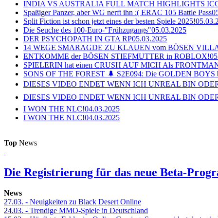
INDIA VS AUSTRALIA FULL MATCH HIGHLIGHTS ICC Ch
Spaßiger Panzer, aber WG nerft ihn :( ERAC 105 Battle Pass
0
Split Fiction ist schon jetzt eines der besten Spiele 2025!
05.03.
Die Seuche des 100-Euro-"Frühzugangs"
05.03.2025
DER PSYCHOPATH IN GTA RP
05.03.2025
14 WEGE SMARAGDE ZU KLAUEN vom BÖSEN VILL
ENTKOMME der BÖSEN STIEFMUTTER in ROBLOX!
05
SPIELERIN hat einen CRUSH AUF MICH Als FRONTMAN i
SONS OF THE FOREST 🌲 S2E094: Die GOLDEN BOYS 
DIESES VIDEO ENDET WENN ICH UNREAL BIN ODER
DIESES VIDEO ENDET WENN ICH UNREAL BIN ODER
I WON THE NLC!
04.03.2025
I WON THE NLC!
04.03.2025
Top
News
Die Registrierung für das neue Beta-Prog
News
27.03.
- Neuigkeiten zu Black Desert Online
24.03.
- Trendige MMO-Spiele in Deutschland