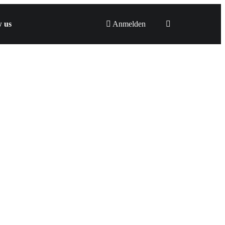
w us
Anmelden