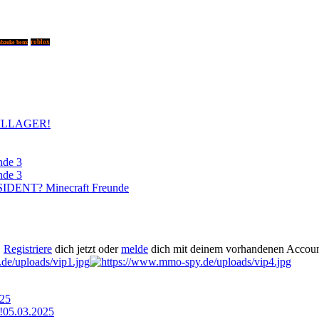
roblox
abauke benx
ILLAGER!
nde 3
nde 3
DENT? Minecraft Freunde
.
Registriere
dich jetzt oder
melde
dich mit deinem vorhandenen Accoun
025
!
05.03.2025