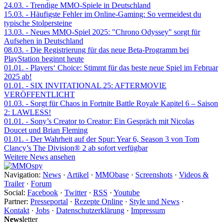
24.03.
- Trendige MMO-Spiele in Deutschland
15.03.
- Häufigste Fehler im Online-Gaming: So vermeidest du
typische Stolpersteine
13.03.
- Neues MMO-Spiel 2025: "Chrono Odyssey" sorgt für
Aufsehen in Deutschland
08.03.
- Die Registrierung für das neue Beta-Programm bei
PlayStation beginnt heute
01.01.
- Players‘ Choice: Stimmt für das beste neue Spiel im Februar
2025 ab!
01.01.
- SIX INVITATIONAL 25: AFTERMOVIE
VERÖFFENTLICHT
01.03.
- Sorgt für Chaos in Fortnite Battle Royale Kapitel 6 – Saison
2: LAWLESS!
01.01.
- Sony’s Creator to Creator: Ein Gespräch mit Nicolas
Doucet und Brian Fleming
01.01.
- Der Wahrheit auf der Spur: Year 6, Season 3 von Tom
Clancy’s The Division® 2 ab sofort verfügbar
Weitere News ansehen
Navigation:
News
·
Artikel
·
MMObase
·
Screenshots
·
Videos &
Trailer
·
Forum
Social:
Facebook
·
Twitter
·
RSS
·
Youtube
Partner:
Presseportal
·
Rezepte Online
·
Style und News
·
Kontakt
·
Jobs
·
Datenschutzerklärung
·
Impressum
News
letter