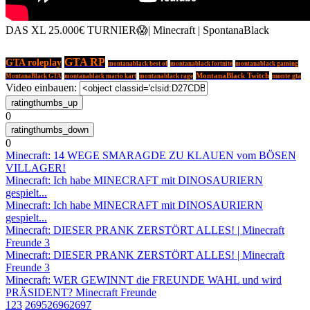
DAS XL 25.000€ TURNIER😱| Minecraft | SpontanaBlack
GTA RP
GTA roleplay
montanablack best of
montanablack fortnite
montanablack gaming
MontanaBlack Twitch
MontanaBlack GTA
montanablack mario kart
montanablack rage
monte gta
Video einbauen:
0
0
Minecraft: 14 WEGE SMARAGDE ZU KLAUEN vom BÖSEN
VILLAGER!
Minecraft: Ich habe MINECRAFT mit DINOSAURIERN
gespielt...
Minecraft: Ich habe MINECRAFT mit DINOSAURIERN
gespielt...
Minecraft: DIESER PRANK ZERSTÖRT ALLES! | Minecraft
Freunde 3
Minecraft: DIESER PRANK ZERSTÖRT ALLES! | Minecraft
Freunde 3
Minecraft: WER GEWINNT die FREUNDE WAHL und wird
PRÄSIDENT? Minecraft Freunde
1
2
3
2695
2696
2697