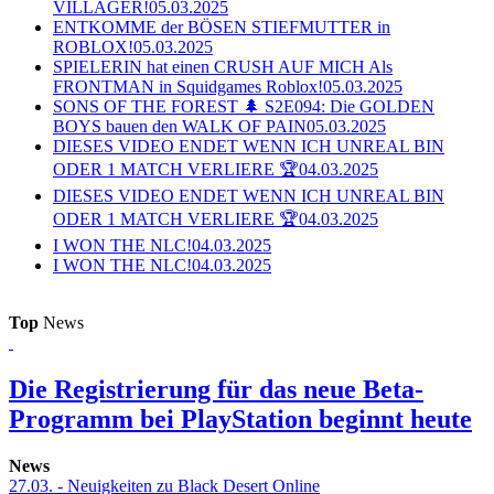
VILLAGER!
05.03.2025
ENTKOMME der BÖSEN STIEFMUTTER in
ROBLOX!
05.03.2025
SPIELERIN hat einen CRUSH AUF MICH Als
FRONTMAN in Squidgames Roblox!
05.03.2025
SONS OF THE FOREST 🌲 S2E094: Die GOLDEN
BOYS bauen den WALK OF PAIN
05.03.2025
DIESES VIDEO ENDET WENN ICH UNREAL BIN
ODER 1 MATCH VERLIERE 🏆
04.03.2025
DIESES VIDEO ENDET WENN ICH UNREAL BIN
ODER 1 MATCH VERLIERE 🏆
04.03.2025
I WON THE NLC!
04.03.2025
I WON THE NLC!
04.03.2025
Top
News
Die Registrierung für das neue Beta-
Programm bei PlayStation beginnt heute
News
27.03.
- Neuigkeiten zu Black Desert Online