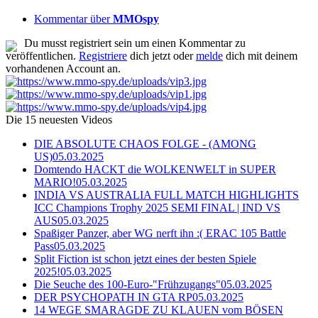
Kommentar über
MMOspy
Du musst registriert sein um einen Kommentar zu
veröffentlichen.
Registriere
dich jetzt oder
melde
dich mit deinem
vorhandenen Account an.
Die 15 neuesten Videos
DIE ABSOLUTE CHAOS FOLGE - (AMONG
US)
05.03.2025
Domtendo HACKT die WOLKENWELT in SUPER
MARIO!
05.03.2025
INDIA VS AUSTRALIA FULL MATCH HIGHLIGHTS
ICC Champions Trophy 2025 SEMI FINAL | IND VS
AUS
05.03.2025
Spaßiger Panzer, aber WG nerft ihn :( ERAC 105 Battle
Pass
05.03.2025
Split Fiction ist schon jetzt eines der besten Spiele
2025!
05.03.2025
Die Seuche des 100-Euro-"Frühzugangs"
05.03.2025
DER PSYCHOPATH IN GTA RP
05.03.2025
14 WEGE SMARAGDE ZU KLAUEN vom BÖSEN