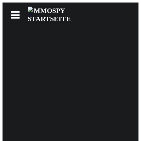
News
Reviews
Games
Videos
MMOwiki