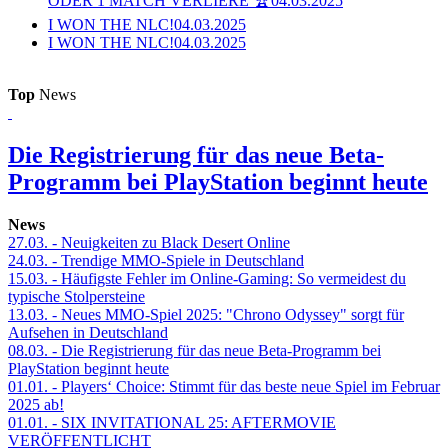
ODER 1 MATCH VERLIERE 🏆
04.03.2025
I WON THE NLC!
04.03.2025
I WON THE NLC!
04.03.2025
Top
News
Die Registrierung für das neue Beta-
Programm bei PlayStation beginnt heute
News
27.03.
- Neuigkeiten zu Black Desert Online
24.03.
- Trendige MMO-Spiele in Deutschland
15.03.
- Häufigste Fehler im Online-Gaming: So vermeidest du
typische Stolpersteine
13.03.
- Neues MMO-Spiel 2025: "Chrono Odyssey" sorgt für
Aufsehen in Deutschland
08.03.
- Die Registrierung für das neue Beta-Programm bei
PlayStation beginnt heute
01.01.
- Players‘ Choice: Stimmt für das beste neue Spiel im Februar
2025 ab!
01.01.
- SIX INVITATIONAL 25: AFTERMOVIE
VERÖFFENTLICHT