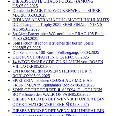
DIE ABSOLUTE CHAOS FOLGE - (AMONG
US)
05.03.2025
Domtendo HACKT die WOLKENWELT in SUPER
MARIO!
05.03.2025
INDIA VS AUSTRALIA FULL MATCH HIGHLIGHTS
ICC Champions Trophy 2025 SEMI FINAL | IND VS
AUS
05.03.2025
Spaßiger Panzer, aber WG nerft ihn :( ERAC 105 Battle
Pass
05.03.2025
Split Fiction ist schon jetzt eines der besten Spiele
2025!
05.03.2025
Die Seuche des 100-Euro-"Frühzugangs"
05.03.2025
DER PSYCHOPATH IN GTA RP
05.03.2025
14 WEGE SMARAGDE ZU KLAUEN vom BÖSEN
VILLAGER!
05.03.2025
ENTKOMME der BÖSEN STIEFMUTTER in
ROBLOX!
05.03.2025
SPIELERIN hat einen CRUSH AUF MICH Als
FRONTMAN in Squidgames Roblox!
05.03.2025
SONS OF THE FOREST 🌲 S2E094: Die GOLDEN
BOYS bauen den WALK OF PAIN
05.03.2025
DIESES VIDEO ENDET WENN ICH UNREAL BIN
ODER 1 MATCH VERLIERE 🏆
04.03.2025
DIESES VIDEO ENDET WENN ICH UNREAL BIN