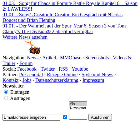
01.03.
- Sorgt für Chaos in Fortnite Battle Royale Kapitel 6 – Saison
2: LAWLESS!
01.01.
- Sony’s Creator to Creator: Ein Gespräch mit Nicolas
Doucet und Brian Fleming
01.01.
- Der Wahrheit auf der Spur: Year 6, Season 3 von Tom
Clancy’s The Division® 2 ab sofort verfügbar
Weitere News ansehen
Navigation:
News
·
Artikel
·
MMObase
·
Screenshots
·
Videos &
Trailer
·
Forum
Social:
Facebook
·
Twitter
·
RSS
·
Youtube
Partner:
Presseportal
·
Rezepte Online
·
Style und News
·
Kontakt
·
Jobs
·
Datenschutzerklärung
·
Impressum
News
letter
Eintragen
Austragen