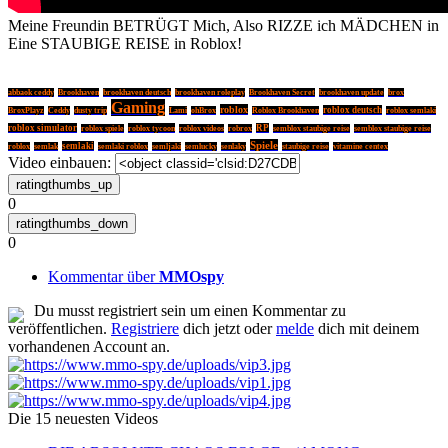
Meine Freundin BETRÜGT Mich, Also RIZZE ich MÄDCHEN in
Eine STAUBIGE REISE in Roblox!
abbaok ceddy
Brookhaven
brookhaven deutsch
brookhaven roleplay
Brookhaven Secret
brookhaven update
brox
Gaming
roblox
roblox deutsch
BroxPlayz
Ceddy
dusty trip
Lami
ohBrox
Roblox Brookhaven
roblox semlaki
roblox simulator
roblox tycoon
RP
roblox spiele
roblox videos
robrox
semblox staubige reise
semblox staubige reise
Spiele
semlaki
roblox
semlak
semlaki roblox
semljaki
semlucky
senlaky
staubige reise
vitamine centex
Video einbauen:
0
0
Kommentar über
MMOspy
Du musst registriert sein um einen Kommentar zu
veröffentlichen.
Registriere
dich jetzt oder
melde
dich mit deinem
vorhandenen Account an.
Die 15 neuesten Videos