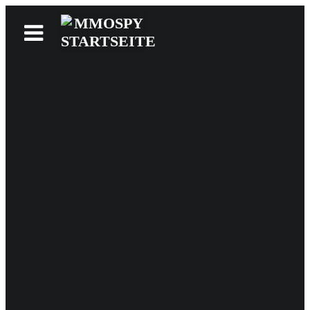
News
Reviews
Games
Videos
MMOwiki