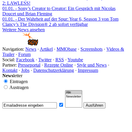
2: LAWLESS!
01.01.
- Sony’s Creator to Creator: Ein Gespräch mit Nicolas
Doucet und Brian Fleming
01.01.
- Der Wahrheit auf der Spur: Year 6, Season 3 von Tom
Clancy’s The Division® 2 ab sofort verfügbar
Weitere News ansehen
Navigation:
News
·
Artikel
·
MMObase
·
Screenshots
·
Videos &
Trailer
·
Forum
Social:
Facebook
·
Twitter
·
RSS
·
Youtube
Partner:
Presseportal
·
Rezepte Online
·
Style und News
·
Kontakt
·
Jobs
·
Datenschutzerklärung
·
Impressum
News
letter
Eintragen
Austragen