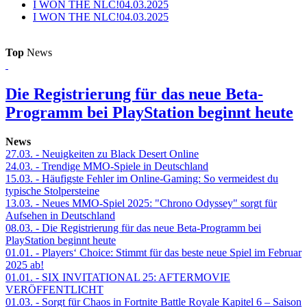
I WON THE NLC!
04.03.2025
I WON THE NLC!
04.03.2025
Top
News
Die Registrierung für das neue Beta-
Programm bei PlayStation beginnt heute
News
27.03.
- Neuigkeiten zu Black Desert Online
24.03.
- Trendige MMO-Spiele in Deutschland
15.03.
- Häufigste Fehler im Online-Gaming: So vermeidest du
typische Stolpersteine
13.03.
- Neues MMO-Spiel 2025: "Chrono Odyssey" sorgt für
Aufsehen in Deutschland
08.03.
- Die Registrierung für das neue Beta-Programm bei
PlayStation beginnt heute
01.01.
- Players‘ Choice: Stimmt für das beste neue Spiel im Februar
2025 ab!
01.01.
- SIX INVITATIONAL 25: AFTERMOVIE
VERÖFFENTLICHT
01.03.
- Sorgt für Chaos in Fortnite Battle Royale Kapitel 6 – Saison