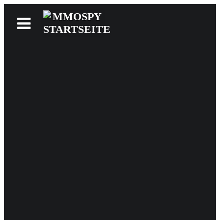
News
Reviews
Games
Videos
MMOwiki