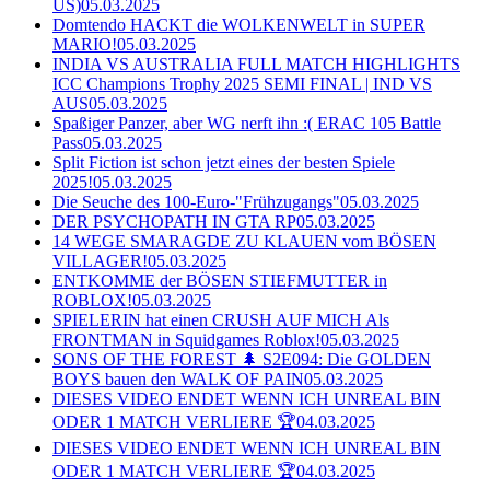
US)
05.03.2025
Domtendo HACKT die WOLKENWELT in SUPER
MARIO!
05.03.2025
INDIA VS AUSTRALIA FULL MATCH HIGHLIGHTS
ICC Champions Trophy 2025 SEMI FINAL | IND VS
AUS
05.03.2025
Spaßiger Panzer, aber WG nerft ihn :( ERAC 105 Battle
Pass
05.03.2025
Split Fiction ist schon jetzt eines der besten Spiele
2025!
05.03.2025
Die Seuche des 100-Euro-"Frühzugangs"
05.03.2025
DER PSYCHOPATH IN GTA RP
05.03.2025
14 WEGE SMARAGDE ZU KLAUEN vom BÖSEN
VILLAGER!
05.03.2025
ENTKOMME der BÖSEN STIEFMUTTER in
ROBLOX!
05.03.2025
SPIELERIN hat einen CRUSH AUF MICH Als
FRONTMAN in Squidgames Roblox!
05.03.2025
SONS OF THE FOREST 🌲 S2E094: Die GOLDEN
BOYS bauen den WALK OF PAIN
05.03.2025
DIESES VIDEO ENDET WENN ICH UNREAL BIN
ODER 1 MATCH VERLIERE 🏆
04.03.2025
DIESES VIDEO ENDET WENN ICH UNREAL BIN
ODER 1 MATCH VERLIERE 🏆
04.03.2025