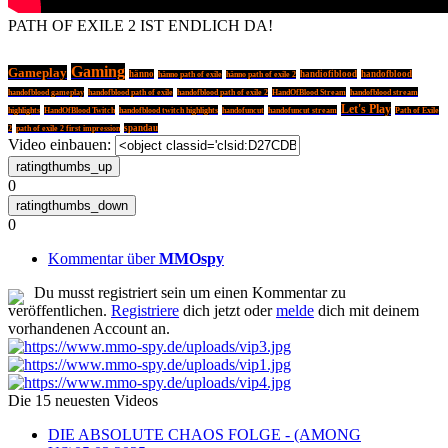
PATH OF EXILE 2 IST ENDLICH DA!
Gaming
Gameplay
hänno
handiofiblood
handofblood
hänno path of exile
hänno path of exile 2
handofblood gameplay
HandOfBlood Stream
handofblood stream
handofblood path of exile
handofblood path of exile 2
Let's Play
highlights
HandOfBlood Twitch
handofblood twitch highlights
handofuncut
handofuncut stream
Path of Exile
spandau
2
path of exile 2 first impression
Video einbauen:
0
0
Kommentar über
MMOspy
Du musst registriert sein um einen Kommentar zu
veröffentlichen.
Registriere
dich jetzt oder
melde
dich mit deinem
vorhandenen Account an.
Die 15 neuesten Videos
DIE ABSOLUTE CHAOS FOLGE - (AMONG