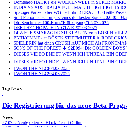
Domtendo HACKT die WOLKENWELT in SUPER MARIO
INDIA VS AUSTRALIA FULL MATCH HIGHLIGHTS ICC Ch
Spaßiger Panzer, aber WG nerft ihn :( ERAC 105 Battle Pass
0
Split Fiction ist schon jetzt eines der besten Spiele 2025!
05.03.
Die Seuche des 100-Euro-"Frühzugangs"
05.03.2025
DER PSYCHOPATH IN GTA RP
05.03.2025
14 WEGE SMARAGDE ZU KLAUEN vom BÖSEN VILL
ENTKOMME der BÖSEN STIEFMUTTER in ROBLOX!
05
SPIELERIN hat einen CRUSH AUF MICH Als FRONTMAN i
SONS OF THE FOREST 🌲 S2E094: Die GOLDEN BOYS 
DIESES VIDEO ENDET WENN ICH UNREAL BIN ODER
DIESES VIDEO ENDET WENN ICH UNREAL BIN ODER
I WON THE NLC!
04.03.2025
I WON THE NLC!
04.03.2025
Top
News
Die Registrierung für das neue Beta-Prog
News
27.03.
- Neuigkeiten zu Black Desert Online