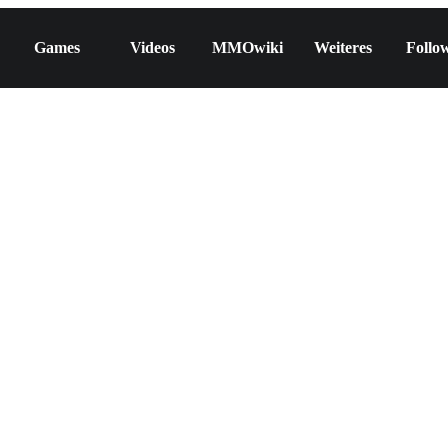
Games
Videos
MMOwiki
Weiteres
Follo