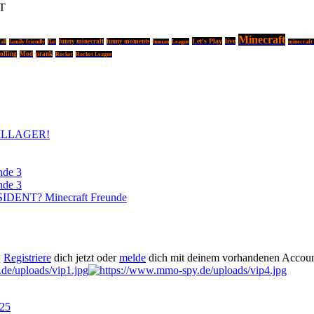
T
Minecraft
Let's Play
live
funny minecraft
funny moments
League
all
family friendly
flat
human
minecraft
olling
Mod
prank
Rocket
Rocket League
ILLAGER!
nde 3
nde 3
DENT? Minecraft Freunde
.
Registriere
dich jetzt oder
melde
dich mit deinem vorhandenen Accoun
025