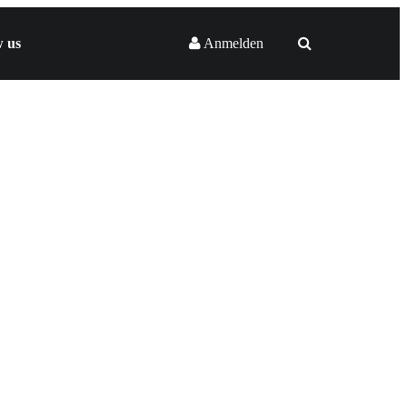
w us
Anmelden