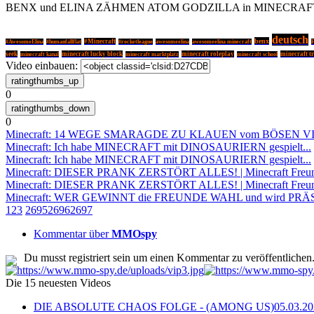
BENX und ELINA ZÄHMEN ATOM GODZILLA in MINECRAF
deutsch
benx
#Minecraft
#AwesomeElina
#humanfallflat
#rocketleague
awesomeelina
awesomeelina minecraft
F
seek
minecraft lucky block
minecraft roleplay
minecraft tr
minecraft kanal
minecraft marktplatz
minecraft school
Video einbauen:
0
0
Minecraft: 14 WEGE SMARAGDE ZU KLAUEN vom BÖSEN V
Minecraft: Ich habe MINECRAFT mit DINOSAURIERN gespielt...
Minecraft: Ich habe MINECRAFT mit DINOSAURIERN gespielt...
Minecraft: DIESER PRANK ZERSTÖRT ALLES! | Minecraft Freu
Minecraft: DIESER PRANK ZERSTÖRT ALLES! | Minecraft Freu
Minecraft: WER GEWINNT die FREUNDE WAHL und wird PRÄSI
1
2
3
2695
2696
2697
Kommentar über
MMOspy
Du musst registriert sein um einen Kommentar zu veröffentlichen
Die 15 neuesten Videos
DIE ABSOLUTE CHAOS FOLGE - (AMONG US)
05.03.2