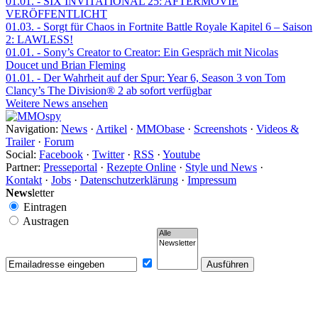
01.01.
- SIX INVITATIONAL 25: AFTERMOVIE
VERÖFFENTLICHT
01.03.
- Sorgt für Chaos in Fortnite Battle Royale Kapitel 6 – Saison
2: LAWLESS!
01.01.
- Sony’s Creator to Creator: Ein Gespräch mit Nicolas
Doucet und Brian Fleming
01.01.
- Der Wahrheit auf der Spur: Year 6, Season 3 von Tom
Clancy’s The Division® 2 ab sofort verfügbar
Weitere News ansehen
Navigation:
News
·
Artikel
·
MMObase
·
Screenshots
·
Videos &
Trailer
·
Forum
Social:
Facebook
·
Twitter
·
RSS
·
Youtube
Partner:
Presseportal
·
Rezepte Online
·
Style und News
·
Kontakt
·
Jobs
·
Datenschutzerklärung
·
Impressum
News
letter
Eintragen
Austragen