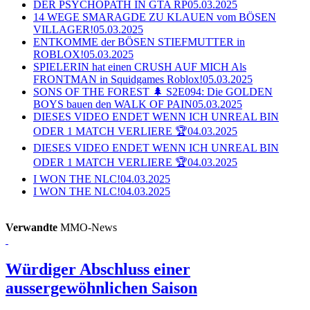
DER PSYCHOPATH IN GTA RP
05.03.2025
14 WEGE SMARAGDE ZU KLAUEN vom BÖSEN
VILLAGER!
05.03.2025
ENTKOMME der BÖSEN STIEFMUTTER in
ROBLOX!
05.03.2025
SPIELERIN hat einen CRUSH AUF MICH Als
FRONTMAN in Squidgames Roblox!
05.03.2025
SONS OF THE FOREST 🌲 S2E094: Die GOLDEN
BOYS bauen den WALK OF PAIN
05.03.2025
DIESES VIDEO ENDET WENN ICH UNREAL BIN
ODER 1 MATCH VERLIERE 🏆
04.03.2025
DIESES VIDEO ENDET WENN ICH UNREAL BIN
ODER 1 MATCH VERLIERE 🏆
04.03.2025
I WON THE NLC!
04.03.2025
I WON THE NLC!
04.03.2025
Verwandte
MMO-News
Würdiger Abschluss einer
aussergewöhnlichen Saison