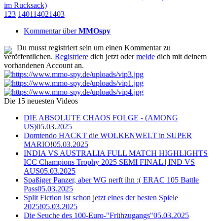
im Rucksack)
1
2
3
1401
1402
1403
Kommentar über
MMOspy
Du musst registriert sein um einen Kommentar zu
veröffentlichen.
Registriere
dich jetzt oder
melde
dich mit deinem
vorhandenen Account an.
Die 15 neuesten Videos
DIE ABSOLUTE CHAOS FOLGE - (AMONG
US)
05.03.2025
Domtendo HACKT die WOLKENWELT in SUPER
MARIO!
05.03.2025
INDIA VS AUSTRALIA FULL MATCH HIGHLIGHTS
ICC Champions Trophy 2025 SEMI FINAL | IND VS
AUS
05.03.2025
Spaßiger Panzer, aber WG nerft ihn :( ERAC 105 Battle
Pass
05.03.2025
Split Fiction ist schon jetzt eines der besten Spiele
2025!
05.03.2025
Die Seuche des 100-Euro-"Frühzugangs"
05.03.2025