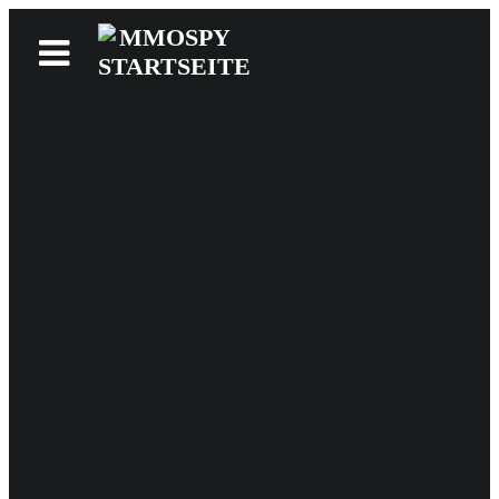
News
Reviews
Games
Videos
MMOwiki