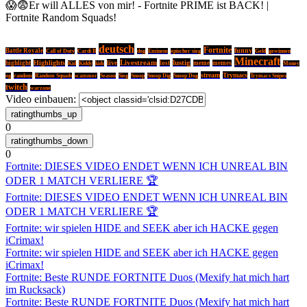
😱😨Er will ALLES von mir! - Fortnite PRIME ist BACK! |
Fortnite Random Squads!
deutsch
Fortnite
Battle Royale
Call of Duty
funny
Cardi B
dog
Eminem
epischer sieg
Geld
gewinnen
Minecraft
Livestream
lustig
Highlights
live
highlight
lost
meme
memes
Kid
Kiddy
kids
Money
stream
Trymacs
random
og
Random Squads
scammer
Season
Sieg
Snoop
Snoop Dig
Snoop Dog
Trymacs Snipes
twitch
warzone
Video einbauen:
0
0
Fortnite: DIESES VIDEO ENDET WENN ICH UNREAL BIN
ODER 1 MATCH VERLIERE 🏆
Fortnite: DIESES VIDEO ENDET WENN ICH UNREAL BIN
ODER 1 MATCH VERLIERE 🏆
Fortnite: wir spielen HIDE and SEEK aber ich HACKE gegen
iCrimax!
Fortnite: wir spielen HIDE and SEEK aber ich HACKE gegen
iCrimax!
Fortnite: Beste RUNDE FORTNITE Duos (Mexify hat mich hart
im Rucksack)
Fortnite: Beste RUNDE FORTNITE Duos (Mexify hat mich hart