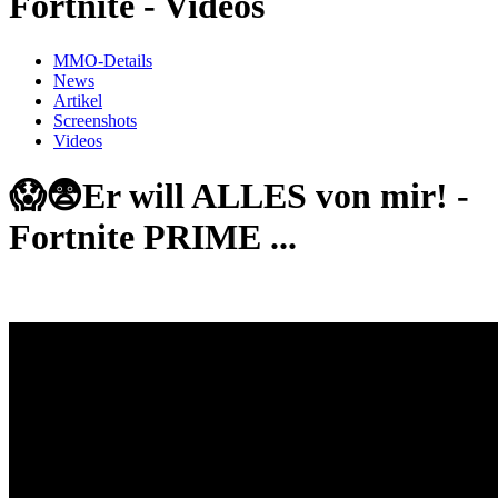
Fortnite - Videos
MMO-Details
News
Artikel
Screenshots
Videos
😱😨Er will ALLES von mir! -
Fortnite PRIME ...