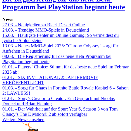
Programm bei PlayStation beginnt heute
News
27.03.
- Neuigkeiten zu Black Desert Online
24.03.
- Trendige MMO-Spiele in Deutschland
15.03.
- Häufigste Fehler im Online-Gaming: So vermeidest du
typische Stolpersteine
13.03.
- Neues MMO-Spiel 2025: "Chrono Odyssey" sorgt für
Aufsehen in Deutschland
08.03.
- Die Registrierung für das neue Beta-Programm bei
PlayStation beginnt heute
01.01.
- Players‘ Choice: Stimmt für das beste neue Spiel im Februar
2025 ab!
01.01.
- SIX INVITATIONAL 25: AFTERMOVIE
VERÖFFENTLICHT
01.03.
- Sorgt für Chaos in Fortnite Battle Royale Kapitel 6 – Saison
2: LAWLESS!
01.01.
- Sony’s Creator to Creator: Ein Gespräch mit Nicolas
Doucet und Brian Fleming
01.01.
- Der Wahrheit auf der Spur: Year 6, Season 3 von Tom
Clancy’s The Division® 2 ab sofort verfügbar
Weitere News ansehen