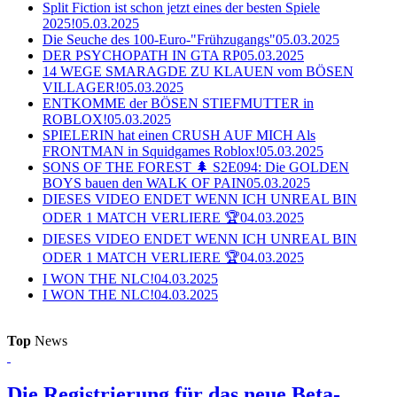
Split Fiction ist schon jetzt eines der besten Spiele
2025!
05.03.2025
Die Seuche des 100-Euro-"Frühzugangs"
05.03.2025
DER PSYCHOPATH IN GTA RP
05.03.2025
14 WEGE SMARAGDE ZU KLAUEN vom BÖSEN
VILLAGER!
05.03.2025
ENTKOMME der BÖSEN STIEFMUTTER in
ROBLOX!
05.03.2025
SPIELERIN hat einen CRUSH AUF MICH Als
FRONTMAN in Squidgames Roblox!
05.03.2025
SONS OF THE FOREST 🌲 S2E094: Die GOLDEN
BOYS bauen den WALK OF PAIN
05.03.2025
DIESES VIDEO ENDET WENN ICH UNREAL BIN
ODER 1 MATCH VERLIERE 🏆
04.03.2025
DIESES VIDEO ENDET WENN ICH UNREAL BIN
ODER 1 MATCH VERLIERE 🏆
04.03.2025
I WON THE NLC!
04.03.2025
I WON THE NLC!
04.03.2025
Top
News
Die Registrierung für das neue Beta-