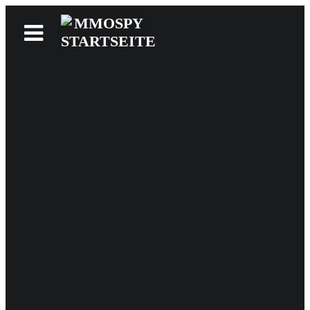
News
Reviews
Games
Videos
MMOwiki