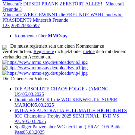
Minecraft: DIESER PRANK ZERSTÖRT ALLES! | Minecraft
Freunde 3
Minecraft: WER GEWINNT die FREUNDE WAHL und wird
PRÄSIDENT? Minecraft Freunde
1
2
3
2695
2696
2697
Kommentar über
MMOspy
Du musst registriert sein um einen Kommentar zu
veröffentlichen.
Registriere
dich jetzt oder
melde
dich mit deinem
vorhandenen Account an.
Die 15 neuesten Videos
DIE ABSOLUTE CHAOS FOLGE - (AMONG
US)
05.03.2025
Domtendo HACKT die WOLKENWELT in SUPER
MARIO!
05.03.2025
INDIA VS AUSTRALIA FULL MATCH HIGHLIGHTS
ICC Champions Trophy 2025 SEMI FINAL | IND VS
AUS
05.03.2025
Spaßiger Panzer, aber WG nerft ihn :( ERAC 105 Battle
Pass
05.03.2025