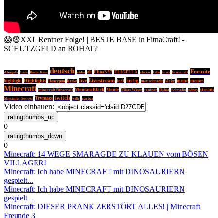
😱😨XXL Rentner Folge! | BESTE BASE in FitnaCraft! -
SCHUTZGELD an ROHAT?
deutsch
Fortnite
eli
EliasN97
ELIGELLA
Abugoku
base
Beste Base
eldos
elotrix
fabo
fitna
fitnacraft
Livestream
lustig
Highlights
live
highlight
lost
meme
memes
Honeypuu
Kroko
max schradin
Mcky
Minecraft
stream
MontanaBlack
Monte
minecraft fitnacraft
Niklas Wison
rentner
Rohat
Schradin
sidney
twitch
Trymacs
Streamer Server
willy
zarbex
Video einbauen:
0
0
Minecraft: 14 WEGE SMARAGDE ZU KLAUEN vom BÖSEN
VILLAGER!
Minecraft: Ich habe MINECRAFT mit DINOSAURIERN
gespielt...
Minecraft: Ich habe MINECRAFT mit DINOSAURIERN
gespielt...
Minecraft: DIESER PRANK ZERSTÖRT ALLES! | Minecraft
Freunde 3