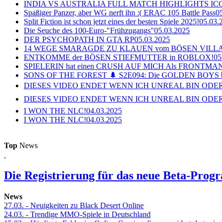
INDIA VS AUSTRALIA FULL MATCH HIGHLIGHTS ICC Ch
Spaßiger Panzer, aber WG nerft ihn :( ERAC 105 Battle Pass
0
Split Fiction ist schon jetzt eines der besten Spiele 2025!
05.03.
Die Seuche des 100-Euro-"Frühzugangs"
05.03.2025
DER PSYCHOPATH IN GTA RP
05.03.2025
14 WEGE SMARAGDE ZU KLAUEN vom BÖSEN VILL
ENTKOMME der BÖSEN STIEFMUTTER in ROBLOX!
05
SPIELERIN hat einen CRUSH AUF MICH Als FRONTMAN i
SONS OF THE FOREST 🌲 S2E094: Die GOLDEN BOYS 
DIESES VIDEO ENDET WENN ICH UNREAL BIN ODER
DIESES VIDEO ENDET WENN ICH UNREAL BIN ODER
I WON THE NLC!
04.03.2025
I WON THE NLC!
04.03.2025
Top
News
Die Registrierung für das neue Beta-Prog
News
27.03.
- Neuigkeiten zu Black Desert Online
24.03.
- Trendige MMO-Spiele in Deutschland