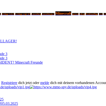
Minecraft
go
letshugo twitch
Letshugo zeigt sich
Luxemburg
Luxemburgisch
nqrman
onlyup
ReaktionsHugo
rewi
re
ILLAGER!
nde 3
nde 3
DENT? Minecraft Freunde
.
Registriere
dich jetzt oder
melde
dich mit deinem vorhandenen Accoun
025
!
05.03.2025