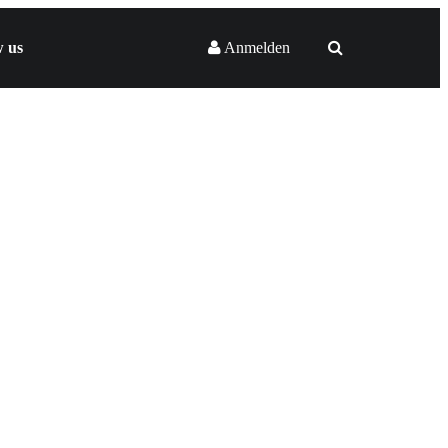
w us
Anmelden