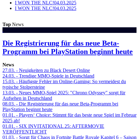
I WON THE NLC!
04.03.2025
I WON THE NLC!
04.03.2025
Top
News
Die Registrierung für das neue Beta-
Programm bei PlayStation beginnt heute
News
27.03.
- Neuigkeiten zu Black Desert Online
24.03.
- Trendige MMO-Spiele in Deutschland
15.03.
- Häufigste Fehler im Online-Gaming: So vermeidest du
typische Stolpersteine
13.03.
- Neues MMO-Spiel 2025: "Chrono Odyssey" sorgt für
Aufsehen in Deutschland
08.03.
- Die Registrierung für das neue Beta-Programm bei
PlayStation beginnt heute
01.01.
- Players‘ Choice: Stimmt für das beste neue Spiel im Februar
2025 ab!
01.01.
- SIX INVITATIONAL 25: AFTERMOVIE
VERÖFFENTLICHT
01.03.
- Sorgt für Chaos in Fortnite Battle Royale Kapitel 6 – Saison