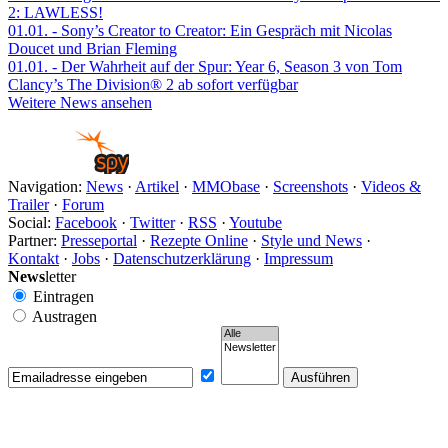
2: LAWLESS!
01.01.
- Sony’s Creator to Creator: Ein Gespräch mit Nicolas
Doucet und Brian Fleming
01.01.
- Der Wahrheit auf der Spur: Year 6, Season 3 von Tom
Clancy’s The Division® 2 ab sofort verfügbar
Weitere News ansehen
Navigation:
News
·
Artikel
·
MMObase
·
Screenshots
·
Videos &
Trailer
·
Forum
Social:
Facebook
·
Twitter
·
RSS
·
Youtube
Partner:
Presseportal
·
Rezepte Online
·
Style und News
·
Kontakt
·
Jobs
·
Datenschutzerklärung
·
Impressum
News
letter
Eintragen
Austragen