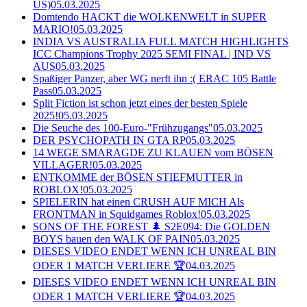
US)
05.03.2025
Domtendo HACKT die WOLKENWELT in SUPER
MARIO!
05.03.2025
INDIA VS AUSTRALIA FULL MATCH HIGHLIGHTS
ICC Champions Trophy 2025 SEMI FINAL | IND VS
AUS
05.03.2025
Spaßiger Panzer, aber WG nerft ihn :( ERAC 105 Battle
Pass
05.03.2025
Split Fiction ist schon jetzt eines der besten Spiele
2025!
05.03.2025
Die Seuche des 100-Euro-"Frühzugangs"
05.03.2025
DER PSYCHOPATH IN GTA RP
05.03.2025
14 WEGE SMARAGDE ZU KLAUEN vom BÖSEN
VILLAGER!
05.03.2025
ENTKOMME der BÖSEN STIEFMUTTER in
ROBLOX!
05.03.2025
SPIELERIN hat einen CRUSH AUF MICH Als
FRONTMAN in Squidgames Roblox!
05.03.2025
SONS OF THE FOREST 🌲 S2E094: Die GOLDEN
BOYS bauen den WALK OF PAIN
05.03.2025
DIESES VIDEO ENDET WENN ICH UNREAL BIN
ODER 1 MATCH VERLIERE 🏆
04.03.2025
DIESES VIDEO ENDET WENN ICH UNREAL BIN
ODER 1 MATCH VERLIERE 🏆
04.03.2025