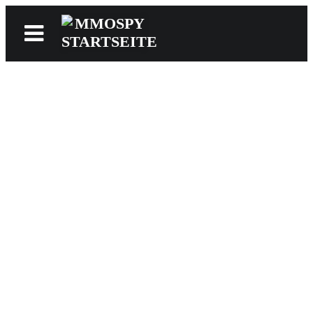
News
Reviews
Games
Videos
MMOwiki