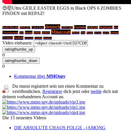
😍🤯Ultra GEILE EASTER EGGS in Black OPS 6 ZOMBIES
FINDEN mit REPAZ!
deutsch
Fortnite
Highlights
live
Battle Royale
Call of Duty
highlight
black ops 6
easter eggs
Minecraft
Livestream
lustig
stream
lost
meme
memes
Neu
Mission
Repaz
secrets
special
twitch
Trymacs
warzone
Zombie
Zombies
Video einbauen:
0
0
Kommentar über
MMOspy
Du musst registriert sein um einen Kommentar zu
veröffentlichen.
Registriere
dich jetzt oder
melde
dich mit
deinem vorhandenen Account an.
Die 15 neuesten Videos
DIE ABSOLUTE CHAOS FOLGE - (AMONG