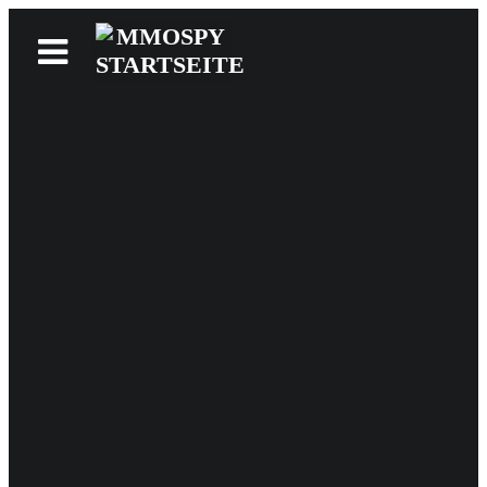
News
Reviews
Games
Videos
MMOwiki