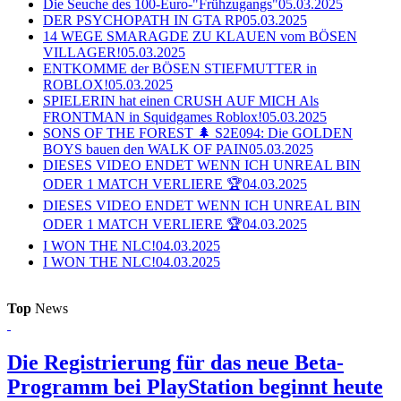
Die Seuche des 100-Euro-"Frühzugangs"
05.03.2025
DER PSYCHOPATH IN GTA RP
05.03.2025
14 WEGE SMARAGDE ZU KLAUEN vom BÖSEN
VILLAGER!
05.03.2025
ENTKOMME der BÖSEN STIEFMUTTER in
ROBLOX!
05.03.2025
SPIELERIN hat einen CRUSH AUF MICH Als
FRONTMAN in Squidgames Roblox!
05.03.2025
SONS OF THE FOREST 🌲 S2E094: Die GOLDEN
BOYS bauen den WALK OF PAIN
05.03.2025
DIESES VIDEO ENDET WENN ICH UNREAL BIN
ODER 1 MATCH VERLIERE 🏆
04.03.2025
DIESES VIDEO ENDET WENN ICH UNREAL BIN
ODER 1 MATCH VERLIERE 🏆
04.03.2025
I WON THE NLC!
04.03.2025
I WON THE NLC!
04.03.2025
Top
News
Die Registrierung für das neue Beta-
Programm bei PlayStation beginnt heute