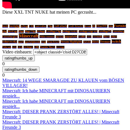
Diese XXL TNT NUKE hat meinen PC gecrasht...
Fortnite
basti
bastighg
craft attack
eli
EliasN97
byStegi
CA9
castcrafter
Clips
Craft Attack 9
dream
fabo
ghg
HetsLugo
Hugo
Hugo Clips
letshugo
LetsHugo Clips
letshugo twitch
Letshugo zeigt sich
LetsHugoTV
Luxemburg
Minecraft
Niklas sommer
papaplatte
Luxemburgisch
nqrman
reallife
rewi
rewinside
Shorts
sidney
twitch
Trymacs
sidneyeweka
Stream Highlights
tiktok
spark
sparkofphoenix
stegi
StoneAttack
thefabo
Valorant
veto
viral
wichtiger
willy
Youtube Shorts
zcrexpy
Video einbauen:
0
0
Minecraft: 14 WEGE SMARAGDE ZU KLAUEN vom BÖSEN
VILLAGER!
Minecraft: Ich habe MINECRAFT mit DINOSAURIERN
gespielt...
Minecraft: Ich habe MINECRAFT mit DINOSAURIERN
gespielt...
Minecraft: DIESER PRANK ZERSTÖRT ALLES! | Minecraft
Freunde 3
Minecraft: DIESER PRANK ZERSTÖRT ALLES! | Minecraft
Freunde 3