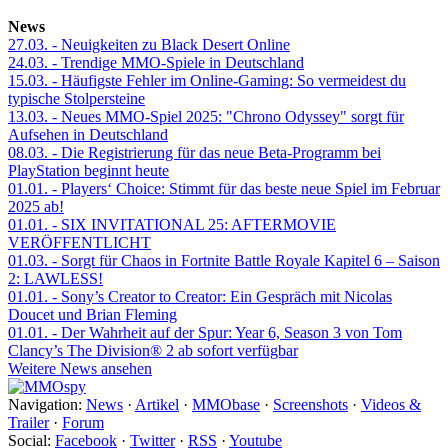
News
27.03.
- Neuigkeiten zu Black Desert Online
24.03.
- Trendige MMO-Spiele in Deutschland
15.03.
- Häufigste Fehler im Online-Gaming: So vermeidest du
typische Stolpersteine
13.03.
- Neues MMO-Spiel 2025: "Chrono Odyssey" sorgt für
Aufsehen in Deutschland
08.03.
- Die Registrierung für das neue Beta-Programm bei
PlayStation beginnt heute
01.01.
- Players‘ Choice: Stimmt für das beste neue Spiel im Februar
2025 ab!
01.01.
- SIX INVITATIONAL 25: AFTERMOVIE
VERÖFFENTLICHT
01.03.
- Sorgt für Chaos in Fortnite Battle Royale Kapitel 6 – Saison
2: LAWLESS!
01.01.
- Sony’s Creator to Creator: Ein Gespräch mit Nicolas
Doucet und Brian Fleming
01.01.
- Der Wahrheit auf der Spur: Year 6, Season 3 von Tom
Clancy’s The Division® 2 ab sofort verfügbar
Weitere News ansehen
Navigation:
News
·
Artikel
·
MMObase
·
Screenshots
·
Videos &
Trailer
·
Forum
Social:
Facebook
·
Twitter
·
RSS
·
Youtube