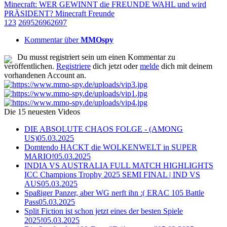
Minecraft: WER GEWINNT die FREUNDE WAHL und wird
PRÄSIDENT? Minecraft Freunde
1
2
3
2695
2696
2697
Kommentar über
MMOspy
Du musst registriert sein um einen Kommentar zu
veröffentlichen.
Registriere
dich jetzt oder
melde
dich mit deinem
vorhandenen Account an.
Die 15 neuesten Videos
DIE ABSOLUTE CHAOS FOLGE - (AMONG
US)
05.03.2025
Domtendo HACKT die WOLKENWELT in SUPER
MARIO!
05.03.2025
INDIA VS AUSTRALIA FULL MATCH HIGHLIGHTS
ICC Champions Trophy 2025 SEMI FINAL | IND VS
AUS
05.03.2025
Spaßiger Panzer, aber WG nerft ihn :( ERAC 105 Battle
Pass
05.03.2025
Split Fiction ist schon jetzt eines der besten Spiele
2025!
05.03.2025