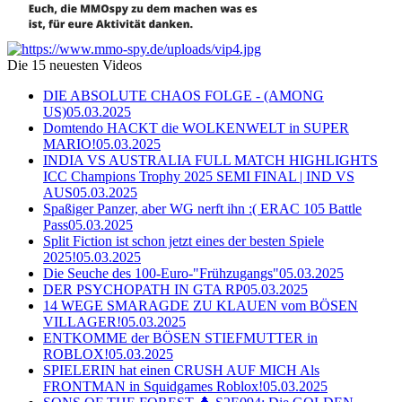
Die 15 neuesten Videos
DIE ABSOLUTE CHAOS FOLGE - (AMONG
US)
05.03.2025
Domtendo HACKT die WOLKENWELT in SUPER
MARIO!
05.03.2025
INDIA VS AUSTRALIA FULL MATCH HIGHLIGHTS
ICC Champions Trophy 2025 SEMI FINAL | IND VS
AUS
05.03.2025
Spaßiger Panzer, aber WG nerft ihn :( ERAC 105 Battle
Pass
05.03.2025
Split Fiction ist schon jetzt eines der besten Spiele
2025!
05.03.2025
Die Seuche des 100-Euro-"Frühzugangs"
05.03.2025
DER PSYCHOPATH IN GTA RP
05.03.2025
14 WEGE SMARAGDE ZU KLAUEN vom BÖSEN
VILLAGER!
05.03.2025
ENTKOMME der BÖSEN STIEFMUTTER in
ROBLOX!
05.03.2025
SPIELERIN hat einen CRUSH AUF MICH Als
FRONTMAN in Squidgames Roblox!
05.03.2025