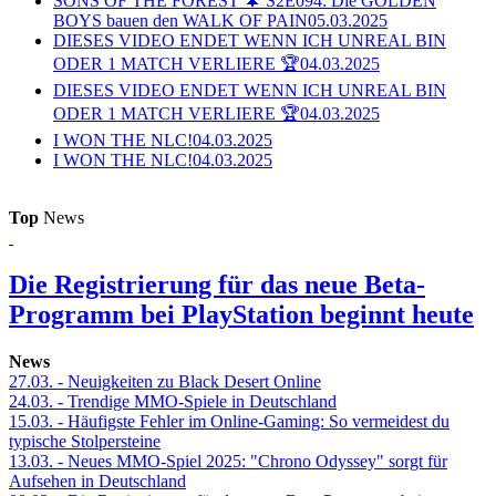
SONS OF THE FOREST 🌲 S2E094: Die GOLDEN
BOYS bauen den WALK OF PAIN
05.03.2025
DIESES VIDEO ENDET WENN ICH UNREAL BIN
ODER 1 MATCH VERLIERE 🏆
04.03.2025
DIESES VIDEO ENDET WENN ICH UNREAL BIN
ODER 1 MATCH VERLIERE 🏆
04.03.2025
I WON THE NLC!
04.03.2025
I WON THE NLC!
04.03.2025
Top
News
Die Registrierung für das neue Beta-
Programm bei PlayStation beginnt heute
News
27.03.
- Neuigkeiten zu Black Desert Online
24.03.
- Trendige MMO-Spiele in Deutschland
15.03.
- Häufigste Fehler im Online-Gaming: So vermeidest du
typische Stolpersteine
13.03.
- Neues MMO-Spiel 2025: "Chrono Odyssey" sorgt für
Aufsehen in Deutschland