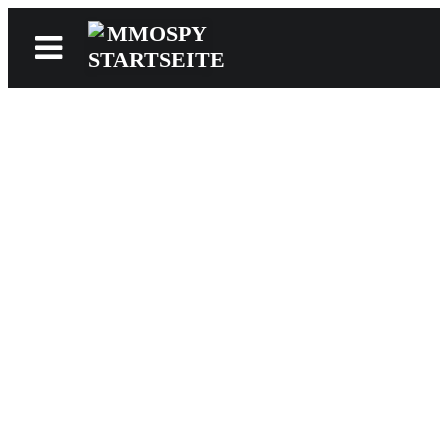
News
Reviews
Games
Videos
MMOwiki