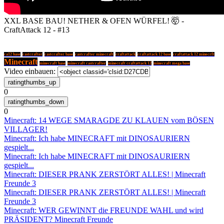
XXL BASE BAU! NETHER & OFEN WÜRFEL! 🤯 -
CraftAttack 12 - #13
ca12 base
castcrafter
castcrafter base
castcrafter minecraft
craftattack
craftattack 12 base
craftattack 12 minecrft
Minecraft
minecraft base
minecraft castcrafter
minecraft craftattack 12
minecraft mega base
Video einbauen:
0
0
Minecraft: 14 WEGE SMARAGDE ZU KLAUEN vom BÖSEN
VILLAGER!
Minecraft: Ich habe MINECRAFT mit DINOSAURIERN
gespielt...
Minecraft: Ich habe MINECRAFT mit DINOSAURIERN
gespielt...
Minecraft: DIESER PRANK ZERSTÖRT ALLES! | Minecraft
Freunde 3
Minecraft: DIESER PRANK ZERSTÖRT ALLES! | Minecraft
Freunde 3
Minecraft: WER GEWINNT die FREUNDE WAHL und wird
PRÄSIDENT? Minecraft Freunde