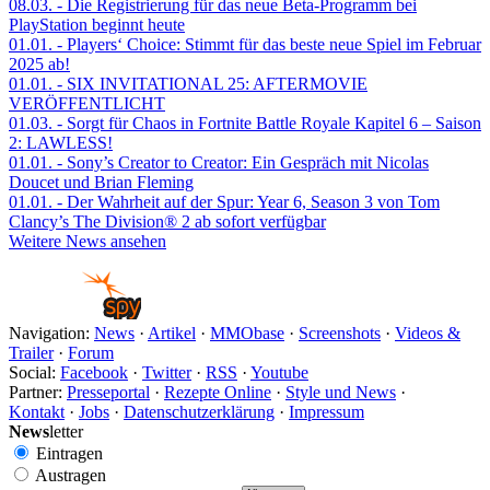
08.03.
- Die Registrierung für das neue Beta-Programm bei
PlayStation beginnt heute
01.01.
- Players‘ Choice: Stimmt für das beste neue Spiel im Februar
2025 ab!
01.01.
- SIX INVITATIONAL 25: AFTERMOVIE
VERÖFFENTLICHT
01.03.
- Sorgt für Chaos in Fortnite Battle Royale Kapitel 6 – Saison
2: LAWLESS!
01.01.
- Sony’s Creator to Creator: Ein Gespräch mit Nicolas
Doucet und Brian Fleming
01.01.
- Der Wahrheit auf der Spur: Year 6, Season 3 von Tom
Clancy’s The Division® 2 ab sofort verfügbar
Weitere News ansehen
Navigation:
News
·
Artikel
·
MMObase
·
Screenshots
·
Videos &
Trailer
·
Forum
Social:
Facebook
·
Twitter
·
RSS
·
Youtube
Partner:
Presseportal
·
Rezepte Online
·
Style und News
·
Kontakt
·
Jobs
·
Datenschutzerklärung
·
Impressum
News
letter
Eintragen
Austragen