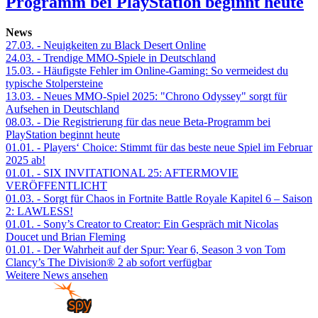
Programm bei PlayStation beginnt heute
News
27.03.
- Neuigkeiten zu Black Desert Online
24.03.
- Trendige MMO-Spiele in Deutschland
15.03.
- Häufigste Fehler im Online-Gaming: So vermeidest du
typische Stolpersteine
13.03.
- Neues MMO-Spiel 2025: "Chrono Odyssey" sorgt für
Aufsehen in Deutschland
08.03.
- Die Registrierung für das neue Beta-Programm bei
PlayStation beginnt heute
01.01.
- Players‘ Choice: Stimmt für das beste neue Spiel im Februar
2025 ab!
01.01.
- SIX INVITATIONAL 25: AFTERMOVIE
VERÖFFENTLICHT
01.03.
- Sorgt für Chaos in Fortnite Battle Royale Kapitel 6 – Saison
2: LAWLESS!
01.01.
- Sony’s Creator to Creator: Ein Gespräch mit Nicolas
Doucet und Brian Fleming
01.01.
- Der Wahrheit auf der Spur: Year 6, Season 3 von Tom
Clancy’s The Division® 2 ab sofort verfügbar
Weitere News ansehen