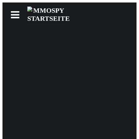
News
Reviews
Games
Videos
MMOwiki