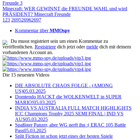
Freunde 3
Minecraft: WER GEWINNT die FREUNDE WAHL und wird
PRÄSIDENT? Minecraft Freunde
1
2
3
2695
2696
2697
Kommentar über
MMOspy
Du musst registriert sein um einen Kommentar zu
veröffentlichen.
Registriere
dich jetzt oder
melde
dich mit deinem
vorhandenen Account an.
Die 15 neuesten Videos
DIE ABSOLUTE CHAOS FOLGE - (AMONG
US)
05.03.2025
Domtendo HACKT die WOLKENWELT in SUPER
MARIO!
05.03.2025
INDIA VS AUSTRALIA FULL MATCH HIGHLIGHTS
ICC Champions Trophy 2025 SEMI FINAL | IND VS
AUS
05.03.2025
Spaßiger Panzer, aber WG nerft ihn :( ERAC 105 Battle
Pass
05.03.2025
Split Fiction ist schon jetzt eines der besten Spiele