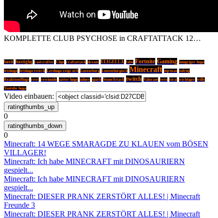
KOMPLETTE CLUB PSYCHOSE in CRAFTATTACK 12…
Fortnite
Gaming
basti
bastighg
ELIGELLA
castcrafter
Clips
craftattack
dream
fabo
hungriger hugo
Minecraft
letshugo
letshugo twitch
Letshugo zeigt sich
Luxemburg
Luxemburgisch
nqrman
onlyup
twitch
ReaktionsHugo
rewi
rewinside
satter hugo
sidney
spark
StoneAttack
Valorant
veto
viral
wichtiger
willy
Youtube hugo
Video einbauen:
0
0
Minecraft: 14 WEGE SMARAGDE ZU KLAUEN vom BÖSEN
VILLAGER!
Minecraft: Ich habe MINECRAFT mit DINOSAURIERN
gespielt...
Minecraft: Ich habe MINECRAFT mit DINOSAURIERN
gespielt...
Minecraft: DIESER PRANK ZERSTÖRT ALLES! | Minecraft
Freunde 3
Minecraft: DIESER PRANK ZERSTÖRT ALLES! | Minecraft