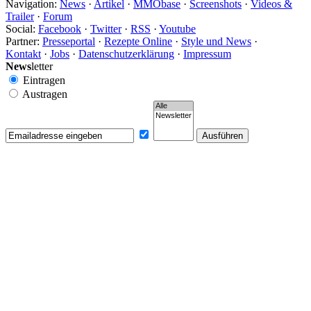
Navigation:
News
·
Artikel
·
MMObase
·
Screenshots
·
Videos &
Trailer
·
Forum
Social:
Facebook
·
Twitter
·
RSS
·
Youtube
Partner:
Presseportal
·
Rezepte Online
·
Style und News
·
Kontakt
·
Jobs
·
Datenschutzerklärung
·
Impressum
News
letter
Eintragen
Austragen