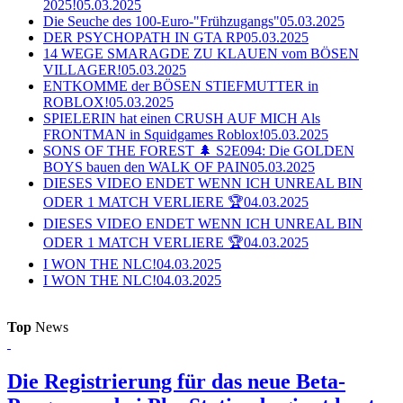
2025!
05.03.2025
Die Seuche des 100-Euro-"Frühzugangs"
05.03.2025
DER PSYCHOPATH IN GTA RP
05.03.2025
14 WEGE SMARAGDE ZU KLAUEN vom BÖSEN
VILLAGER!
05.03.2025
ENTKOMME der BÖSEN STIEFMUTTER in
ROBLOX!
05.03.2025
SPIELERIN hat einen CRUSH AUF MICH Als
FRONTMAN in Squidgames Roblox!
05.03.2025
SONS OF THE FOREST 🌲 S2E094: Die GOLDEN
BOYS bauen den WALK OF PAIN
05.03.2025
DIESES VIDEO ENDET WENN ICH UNREAL BIN
ODER 1 MATCH VERLIERE 🏆
04.03.2025
DIESES VIDEO ENDET WENN ICH UNREAL BIN
ODER 1 MATCH VERLIERE 🏆
04.03.2025
I WON THE NLC!
04.03.2025
I WON THE NLC!
04.03.2025
Top
News
Die Registrierung für das neue Beta-