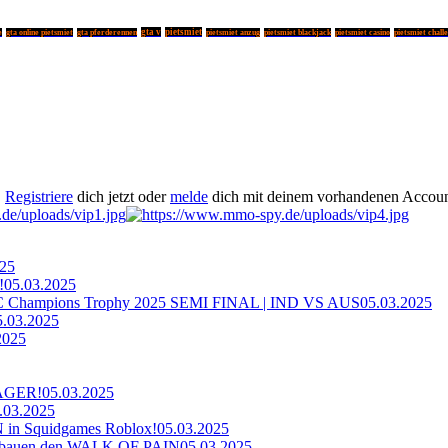
gta v
pietsmiet
e
gta online pietsmiet
gta pferderennen
pietsmiet anzug
pietsmiet blackjack
pietsmiet casino
pietsmiet chall
.
Registriere
dich jetzt oder
melde
dich mit deinem vorhandenen Accoun
025
!
05.03.2025
ampions Trophy 2025 SEMI FINAL | IND VS AUS
05.03.2025
5.03.2025
2025
AGER!
05.03.2025
.03.2025
n Squidgames Roblox!
05.03.2025
bauen den WALK OF PAIN
05.03.2025