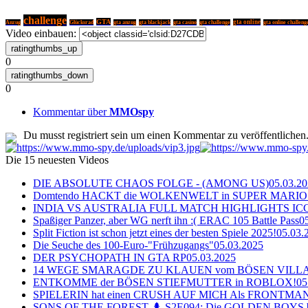
challenge
GTA
gta online
Anzug
Glücksrad
gta anzug
gta blackjack
gta casino
gta challenge
gta online challeng
Video einbauen:
0
0
Kommentar über
MMOspy
Du musst registriert sein um einen Kommentar zu veröffentlichen
Die 15 neuesten Videos
DIE ABSOLUTE CHAOS FOLGE - (AMONG US)
05.03.2
Domtendo HACKT die WOLKENWELT in SUPER MARIO
INDIA VS AUSTRALIA FULL MATCH HIGHLIGHTS ICC Ch
Spaßiger Panzer, aber WG nerft ihn :( ERAC 105 Battle Pass
0
Split Fiction ist schon jetzt eines der besten Spiele 2025!
05.03.
Die Seuche des 100-Euro-"Frühzugangs"
05.03.2025
DER PSYCHOPATH IN GTA RP
05.03.2025
14 WEGE SMARAGDE ZU KLAUEN vom BÖSEN VILL
ENTKOMME der BÖSEN STIEFMUTTER in ROBLOX!
05
SPIELERIN hat einen CRUSH AUF MICH Als FRONTMAN i
SONS OF THE FOREST 🌲 S2E094: Die GOLDEN BOYS 