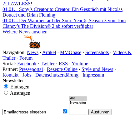
2: LAWLESS!
01.01.
- Sony’s Creator to Creator: Ein Gespräch mit Nicolas
Doucet und Brian Fleming
01.01.
- Der Wahrheit auf der Spur: Year 6, Season 3 von Tom
Clancy’s The Division® 2 ab sofort verfügbar
Weitere News ansehen
Navigation:
News
·
Artikel
·
MMObase
·
Screenshots
·
Videos &
Trailer
·
Forum
Social:
Facebook
·
Twitter
·
RSS
·
Youtube
Partner:
Presseportal
·
Rezepte Online
·
Style und News
·
Kontakt
·
Jobs
·
Datenschutzerklärung
·
Impressum
News
letter
Eintragen
Austragen