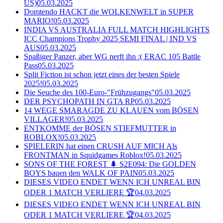
US)
05.03.2025
Domtendo HACKT die WOLKENWELT in SUPER
MARIO!
05.03.2025
INDIA VS AUSTRALIA FULL MATCH HIGHLIGHTS
ICC Champions Trophy 2025 SEMI FINAL | IND VS
AUS
05.03.2025
Spaßiger Panzer, aber WG nerft ihn :( ERAC 105 Battle
Pass
05.03.2025
Split Fiction ist schon jetzt eines der besten Spiele
2025!
05.03.2025
Die Seuche des 100-Euro-"Frühzugangs"
05.03.2025
DER PSYCHOPATH IN GTA RP
05.03.2025
14 WEGE SMARAGDE ZU KLAUEN vom BÖSEN
VILLAGER!
05.03.2025
ENTKOMME der BÖSEN STIEFMUTTER in
ROBLOX!
05.03.2025
SPIELERIN hat einen CRUSH AUF MICH Als
FRONTMAN in Squidgames Roblox!
05.03.2025
SONS OF THE FOREST 🌲 S2E094: Die GOLDEN
BOYS bauen den WALK OF PAIN
05.03.2025
DIESES VIDEO ENDET WENN ICH UNREAL BIN
ODER 1 MATCH VERLIERE 🏆
04.03.2025
DIESES VIDEO ENDET WENN ICH UNREAL BIN
ODER 1 MATCH VERLIERE 🏆
04.03.2025