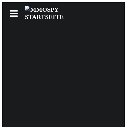
News
Reviews
Games
Videos
MMOwiki