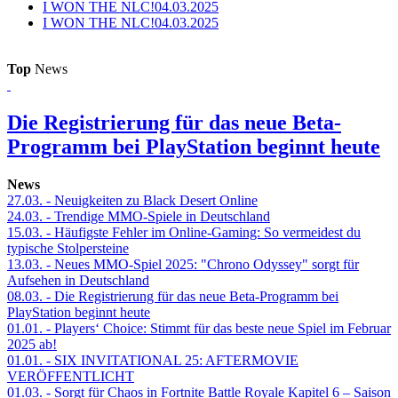
I WON THE NLC!
04.03.2025
I WON THE NLC!
04.03.2025
Top
News
Die Registrierung für das neue Beta-
Programm bei PlayStation beginnt heute
News
27.03.
- Neuigkeiten zu Black Desert Online
24.03.
- Trendige MMO-Spiele in Deutschland
15.03.
- Häufigste Fehler im Online-Gaming: So vermeidest du
typische Stolpersteine
13.03.
- Neues MMO-Spiel 2025: "Chrono Odyssey" sorgt für
Aufsehen in Deutschland
08.03.
- Die Registrierung für das neue Beta-Programm bei
PlayStation beginnt heute
01.01.
- Players‘ Choice: Stimmt für das beste neue Spiel im Februar
2025 ab!
01.01.
- SIX INVITATIONAL 25: AFTERMOVIE
VERÖFFENTLICHT
01.03.
- Sorgt für Chaos in Fortnite Battle Royale Kapitel 6 – Saison