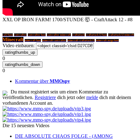
XXL OP IRON FARM! 1700/STUNDE 🤯 - CraftAttack 12 - #8
ca12 base
castcrafter
castcrafter base
castcrafter minecraft
craftattack
craftattack 12 base
craftattack 12 minecrft
Minecraft
minecraft base
minecraft castcrafter
minecraft craftattack 12
minecraft mega base
Video einbauen:
0
0
Kommentar über
MMOspy
Du musst registriert sein um einen Kommentar zu
veröffentlichen.
Registriere
dich jetzt oder
melde
dich mit deinem
vorhandenen Account an.
Die 15 neuesten Videos
DIE ABSOLUTE CHAOS FOLGE - (AMONG