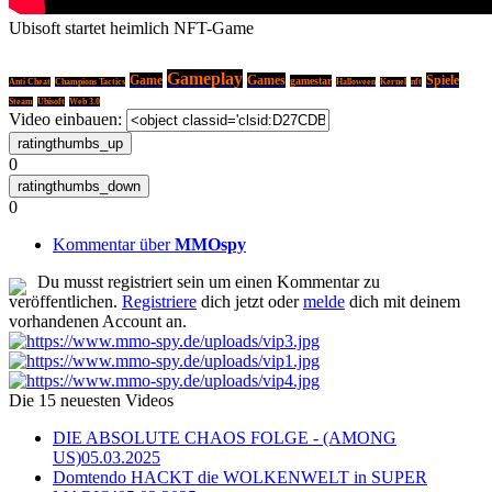
Ubisoft startet heimlich NFT-Game
Gameplay
Game
Games
Spiele
gamestar
Anti Cheat
Champions Tactics
Halloween
Kernel
nft
Steam
Ubisoft
Web 3.0
Video einbauen:
0
0
Kommentar über
MMOspy
Du musst registriert sein um einen Kommentar zu
veröffentlichen.
Registriere
dich jetzt oder
melde
dich mit deinem
vorhandenen Account an.
Die 15 neuesten Videos
DIE ABSOLUTE CHAOS FOLGE - (AMONG
US)
05.03.2025
Domtendo HACKT die WOLKENWELT in SUPER