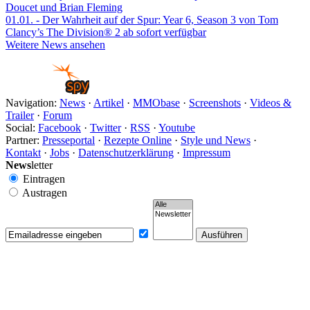
Doucet und Brian Fleming
01.01.
- Der Wahrheit auf der Spur: Year 6, Season 3 von Tom
Clancy’s The Division® 2 ab sofort verfügbar
Weitere News ansehen
Navigation:
News
·
Artikel
·
MMObase
·
Screenshots
·
Videos &
Trailer
·
Forum
Social:
Facebook
·
Twitter
·
RSS
·
Youtube
Partner:
Presseportal
·
Rezepte Online
·
Style und News
·
Kontakt
·
Jobs
·
Datenschutzerklärung
·
Impressum
News
letter
Eintragen
Austragen