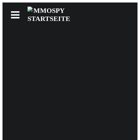
News
Reviews
Games
Videos
MMOwiki