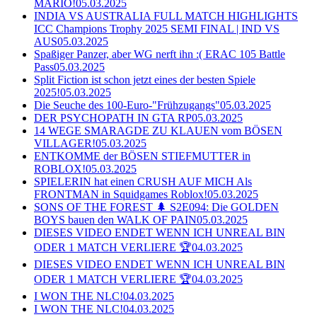
MARIO!
05.03.2025
INDIA VS AUSTRALIA FULL MATCH HIGHLIGHTS
ICC Champions Trophy 2025 SEMI FINAL | IND VS
AUS
05.03.2025
Spaßiger Panzer, aber WG nerft ihn :( ERAC 105 Battle
Pass
05.03.2025
Split Fiction ist schon jetzt eines der besten Spiele
2025!
05.03.2025
Die Seuche des 100-Euro-"Frühzugangs"
05.03.2025
DER PSYCHOPATH IN GTA RP
05.03.2025
14 WEGE SMARAGDE ZU KLAUEN vom BÖSEN
VILLAGER!
05.03.2025
ENTKOMME der BÖSEN STIEFMUTTER in
ROBLOX!
05.03.2025
SPIELERIN hat einen CRUSH AUF MICH Als
FRONTMAN in Squidgames Roblox!
05.03.2025
SONS OF THE FOREST 🌲 S2E094: Die GOLDEN
BOYS bauen den WALK OF PAIN
05.03.2025
DIESES VIDEO ENDET WENN ICH UNREAL BIN
ODER 1 MATCH VERLIERE 🏆
04.03.2025
DIESES VIDEO ENDET WENN ICH UNREAL BIN
ODER 1 MATCH VERLIERE 🏆
04.03.2025
I WON THE NLC!
04.03.2025
I WON THE NLC!
04.03.2025