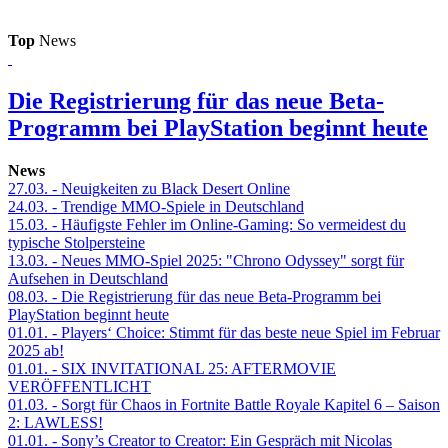
Top
News
Die Registrierung für das neue Beta-
Programm bei PlayStation beginnt heute
News
27.03.
- Neuigkeiten zu Black Desert Online
24.03.
- Trendige MMO-Spiele in Deutschland
15.03.
- Häufigste Fehler im Online-Gaming: So vermeidest du
typische Stolpersteine
13.03.
- Neues MMO-Spiel 2025: "Chrono Odyssey" sorgt für
Aufsehen in Deutschland
08.03.
- Die Registrierung für das neue Beta-Programm bei
PlayStation beginnt heute
01.01.
- Players‘ Choice: Stimmt für das beste neue Spiel im Februar
2025 ab!
01.01.
- SIX INVITATIONAL 25: AFTERMOVIE
VERÖFFENTLICHT
01.03.
- Sorgt für Chaos in Fortnite Battle Royale Kapitel 6 – Saison
2: LAWLESS!
01.01.
- Sony’s Creator to Creator: Ein Gespräch mit Nicolas