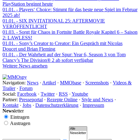
PlayStation beginnt heute
01.01.
- Players‘ Choice: Stimmt für das beste neue Spiel im Februar
2025 ab!
01.01.
- SIX INVITATIONAL 25: AFTERMOVIE
VERÖFFENTLICHT
01.03.
- Sorgt für Chaos in Fortnite Battle Royale Kapitel 6 – Saison
2: LAWLESS!
01.01.
- Sony’s Creator to Creator: Ein Gespräch mit Nicolas
Doucet und Brian Fleming
01.01.
- Der Wahrheit auf der Spur: Year 6, Season 3 von Tom
Clancy’s The Division® 2 ab sofort verfügbar
Weitere News ansehen
Navigation:
News
·
Artikel
·
MMObase
·
Screenshots
·
Videos &
Trailer
·
Forum
Social:
Facebook
·
Twitter
·
RSS
·
Youtube
Partner:
Presseportal
·
Rezepte Online
·
Style und News
·
Kontakt
·
Jobs
·
Datenschutzerklärung
·
Impressum
News
letter
Eintragen
Austragen