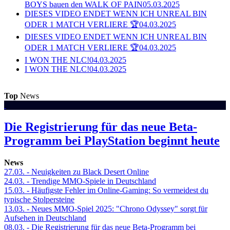
BOYS bauen den WALK OF PAIN
05.03.2025
DIESES VIDEO ENDET WENN ICH UNREAL BIN
ODER 1 MATCH VERLIERE 🏆
04.03.2025
DIESES VIDEO ENDET WENN ICH UNREAL BIN
ODER 1 MATCH VERLIERE 🏆
04.03.2025
I WON THE NLC!
04.03.2025
I WON THE NLC!
04.03.2025
Top
News
Die Registrierung für das neue Beta-
Programm bei PlayStation beginnt heute
News
27.03.
- Neuigkeiten zu Black Desert Online
24.03.
- Trendige MMO-Spiele in Deutschland
15.03.
- Häufigste Fehler im Online-Gaming: So vermeidest du
typische Stolpersteine
13.03.
- Neues MMO-Spiel 2025: "Chrono Odyssey" sorgt für
Aufsehen in Deutschland
08.03.
- Die Registrierung für das neue Beta-Programm bei