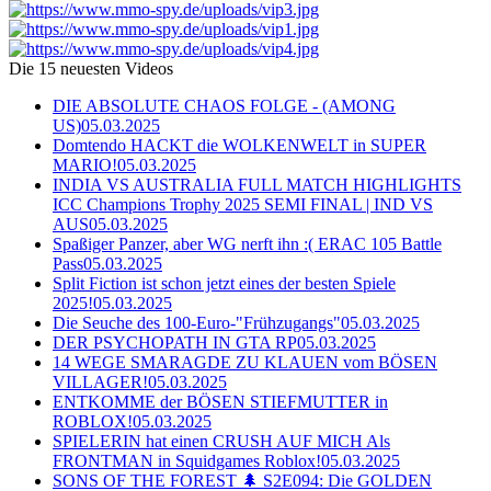
Die 15 neuesten Videos
DIE ABSOLUTE CHAOS FOLGE - (AMONG
US)
05.03.2025
Domtendo HACKT die WOLKENWELT in SUPER
MARIO!
05.03.2025
INDIA VS AUSTRALIA FULL MATCH HIGHLIGHTS
ICC Champions Trophy 2025 SEMI FINAL | IND VS
AUS
05.03.2025
Spaßiger Panzer, aber WG nerft ihn :( ERAC 105 Battle
Pass
05.03.2025
Split Fiction ist schon jetzt eines der besten Spiele
2025!
05.03.2025
Die Seuche des 100-Euro-"Frühzugangs"
05.03.2025
DER PSYCHOPATH IN GTA RP
05.03.2025
14 WEGE SMARAGDE ZU KLAUEN vom BÖSEN
VILLAGER!
05.03.2025
ENTKOMME der BÖSEN STIEFMUTTER in
ROBLOX!
05.03.2025
SPIELERIN hat einen CRUSH AUF MICH Als
FRONTMAN in Squidgames Roblox!
05.03.2025
SONS OF THE FOREST 🌲 S2E094: Die GOLDEN