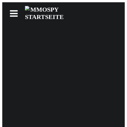
News
Reviews
Games
Videos
MMOwiki