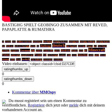
BASTIGHG SPIELT GEOBINGO ZUSAMMEN MIT REVED,
PAPAPLATTE & RUMATHRA
bastighg
.io
2 kanal
2vs2
badlion cosmetics
bastian geo
bastighg bedwars
bastighg bw
bastighg challenge
bastighg hypixel
deutsch
challenge
bed
Bedwars
bedwars bastighg
bestof
bw
durchspielen
extreme
flaggen
geo
Geo Guess
Minecraft
German
ghg
Hardcore
mc
geobingo
geoguessr
gomme
GommeHD
guessr
Hypixel
kevin
Paluten
Projekt
PvP
random
rumathra
palutenghg
papaplatte geo
pvp bastighg
rank
reved
runde
spielt
Streak
twitch
stream
Team
taktik
win challenge
zusammen
zweitkanal
Video einbauen:
0
0
Kommentar über
MMOspy
Du musst registriert sein um einen Kommentar zu
veröffentlichen.
Registriere
dich jetzt oder
melde
dich mit deinem
vorhandenen Account an.