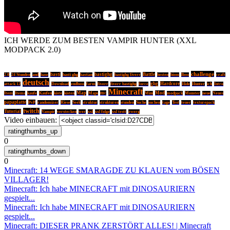
ICH WERDE ZUM BESTEN VAMPIR HUNTER (XXL
MODPACK 2.0)
challenge
basti
basti ghg
bastighg
Battle
2.0
24 Stunden
and
base
bastian
bastighg fiverr
besten
biom
Boss
craft
deutsch
fiverr
ghg
Hardcore
attack 12
Download
endboss
farm
fiverr bastighg
force
Hide
Hunter
ich
Intro
Minecraft
Map
mc
Mod
Item
Items
kaufe
Kaufen
kiste
kisten
Maps
Mini
modpack
Monster
neue
Neues
papaplatte
PvP
randomizer
Riese
Seek
struktur
strukturen
stunden
Suche
suchen
tage
Test
teuer
texturepack
twitch
Tutorial
Vampir
verstecken
wer
xxl
xxl folge
xxl testt
zwerg
Video einbauen:
0
0
Minecraft: 14 WEGE SMARAGDE ZU KLAUEN vom BÖSEN
VILLAGER!
Minecraft: Ich habe MINECRAFT mit DINOSAURIERN
gespielt...
Minecraft: Ich habe MINECRAFT mit DINOSAURIERN
gespielt...
Minecraft: DIESER PRANK ZERSTÖRT ALLES! | Minecraft