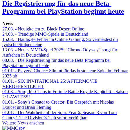
Die Registrierung für das neue Beta-
Programm bei PlayStation beginnt heute
News
27.03.
- Neuigkeiten zu Black Desert Online
24.03.
- Trendige MMO-Spiele in Deutschland
15.03.
- Häufigste Fehler im Online-Gaming: So vermeidest du
typische Stolpersteine
13.03.
- Neues MMO-Spiel 2025: "Chrono Odyssey" sorgt für
Aufsehen in Deutschland
08.03.
- Die Registrierung für das neue Beta-Programm bei
PlayStation beginnt heute
01.01.
- Players‘ Choice: Stimmt für das beste neue Spiel im Februar
2025 ab!
01.01.
- SIX INVITATIONAL 25: AFTERMOVIE
VERÖFFENTLICHT
01.03.
- Sorgt für Chaos in Fortnite Battle Royale Kapitel 6 – Saison
2: LAWLESS!
01.01.
- Sony’s Creator to Creator: Ein Gespräch mit Nicolas
Doucet und Brian Fleming
01.01.
- Der Wahrheit auf der Spur: Year 6, Season 3 von Tom
Clancy’s The Division® 2 ab sofort verfügbar
Weitere News ansehen