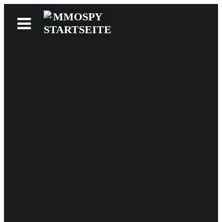
News
Reviews
Games
Videos
MMOwiki