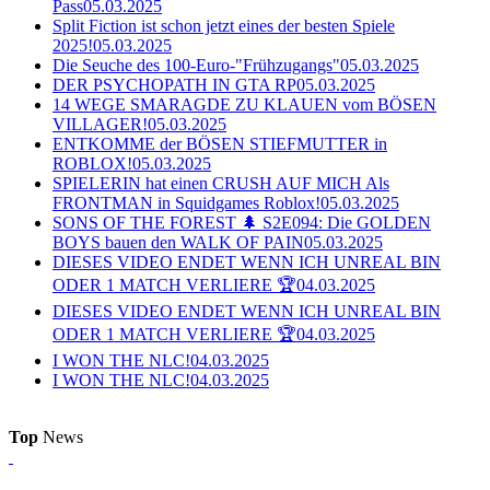
Pass
05.03.2025
Split Fiction ist schon jetzt eines der besten Spiele
2025!
05.03.2025
Die Seuche des 100-Euro-"Frühzugangs"
05.03.2025
DER PSYCHOPATH IN GTA RP
05.03.2025
14 WEGE SMARAGDE ZU KLAUEN vom BÖSEN
VILLAGER!
05.03.2025
ENTKOMME der BÖSEN STIEFMUTTER in
ROBLOX!
05.03.2025
SPIELERIN hat einen CRUSH AUF MICH Als
FRONTMAN in Squidgames Roblox!
05.03.2025
SONS OF THE FOREST 🌲 S2E094: Die GOLDEN
BOYS bauen den WALK OF PAIN
05.03.2025
DIESES VIDEO ENDET WENN ICH UNREAL BIN
ODER 1 MATCH VERLIERE 🏆
04.03.2025
DIESES VIDEO ENDET WENN ICH UNREAL BIN
ODER 1 MATCH VERLIERE 🏆
04.03.2025
I WON THE NLC!
04.03.2025
I WON THE NLC!
04.03.2025
Top
News