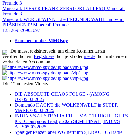
Freunde 3
Minecraft: DIESER PRANK ZERSTÖRT ALLES! | Minecraft
Freunde 3
Minecraft: WER GEWINNT die FREUNDE WAHL und wird
PRÄSIDENT? Minecraft Freunde
1
2
3
2695
2696
2697
Kommentar über
MMOspy
Du musst registriert sein um einen Kommentar zu
veröffentlichen.
Registriere
dich jetzt oder
melde
dich mit deinem
vorhandenen Account an.
Die 15 neuesten Videos
DIE ABSOLUTE CHAOS FOLGE - (AMONG
US)
05.03.2025
Domtendo HACKT die WOLKENWELT in SUPER
MARIO!
05.03.2025
INDIA VS AUSTRALIA FULL MATCH HIGHLIGHTS
ICC Champions Trophy 2025 SEMI FINAL | IND VS
AUS
05.03.2025
Spaßiger Panzer, aber WG nerft ihn :( ERAC 105 Battle