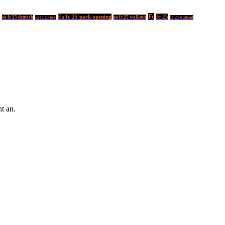
Fc
Ea fc 25 pack opening
fc 25
ea fc 25 deutsch
ea fc 25 walkout
ea fc 25 live
fc 25 walkout
t an.