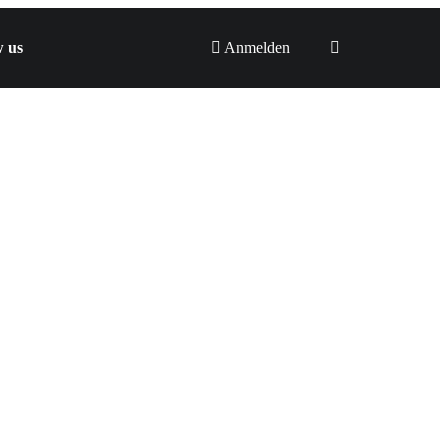
w us
Anmelden