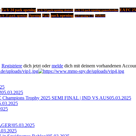
EA FC 25
Ea fc 24 pack opening
m
Ea fc 24 pack opening deutsch
Ea fc 24 pack opening gamerbrother
pack opening
Opening
Pack
a fc 25 pack opening
Walkout
pack opening fc 25
.
Registriere
dich jetzt oder
melde
dich mit deinem vorhandenen Accoun
025
!
05.03.2025
ampions Trophy 2025 SEMI FINAL | IND VS AUS
05.03.2025
5.03.2025
2025
AGER!
05.03.2025
.03.2025