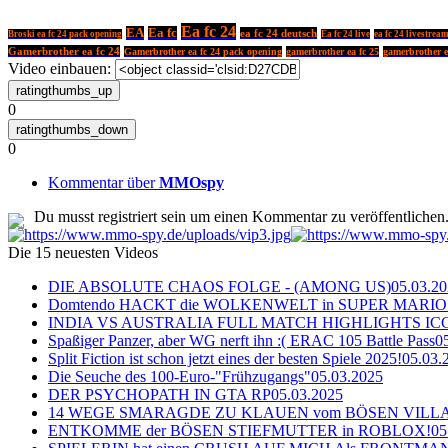
Ea fc 24
EA
Ea fc
ea fc 24 deutsch
Broski ea fc 24 pack opening
Ea fc 24 live
ea fc 24 livestrea
Gamerbrother ea fc 24
Gamerbrother ea fc 24 pack opening
gamerbrother ea fc 25
gamerbrother e
Video einbauen:
0
0
Kommentar über
MMOspy
Du musst registriert sein um einen Kommentar zu veröffentlichen
Die 15 neuesten Videos
DIE ABSOLUTE CHAOS FOLGE - (AMONG US)
05.03.2
Domtendo HACKT die WOLKENWELT in SUPER MARIO
INDIA VS AUSTRALIA FULL MATCH HIGHLIGHTS ICC Ch
Spaßiger Panzer, aber WG nerft ihn :( ERAC 105 Battle Pass
0
Split Fiction ist schon jetzt eines der besten Spiele 2025!
05.03.
Die Seuche des 100-Euro-"Frühzugangs"
05.03.2025
DER PSYCHOPATH IN GTA RP
05.03.2025
14 WEGE SMARAGDE ZU KLAUEN vom BÖSEN VILL
ENTKOMME der BÖSEN STIEFMUTTER in ROBLOX!
05