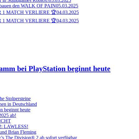
n Squidgames Roblox!
05.03.2025
bauen den WALK OF PAIN
05.03.2025
 1 MATCH VERLIERE 🏆
04.03.2025
 1 MATCH VERLIERE 🏆
04.03.2025
ramm bei PlayStation beginnt heute
he Stolpersteine
hen in Deutschland
on beginnt heute
 2025 ab!
ICHT
on 2: LAWLESS!
 und Brian Fleming
’s The Division® 2 ab sofort verfügbar