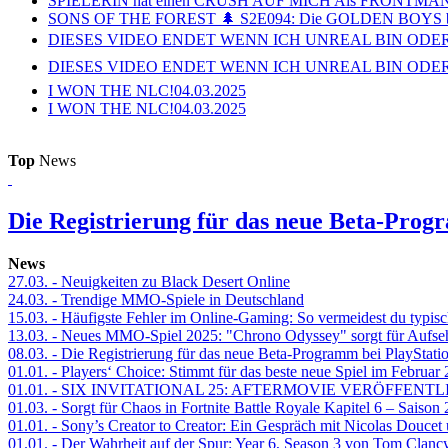
SPIELERIN hat einen CRUSH AUF MICH Als FRONTMAN i
SONS OF THE FOREST 🌲 S2E094: Die GOLDEN BOYS 
DIESES VIDEO ENDET WENN ICH UNREAL BIN ODER
DIESES VIDEO ENDET WENN ICH UNREAL BIN ODER
I WON THE NLC!
04.03.2025
I WON THE NLC!
04.03.2025
Top
News
Die Registrierung für das neue Beta-Prog
News
27.03.
- Neuigkeiten zu Black Desert Online
24.03.
- Trendige MMO-Spiele in Deutschland
15.03.
- Häufigste Fehler im Online-Gaming: So vermeidest du typisc
13.03.
- Neues MMO-Spiel 2025: "Chrono Odyssey" sorgt für Aufse
08.03.
- Die Registrierung für das neue Beta-Programm bei PlayStati
01.01.
- Players‘ Choice: Stimmt für das beste neue Spiel im Februar
01.01.
- SIX INVITATIONAL 25: AFTERMOVIE VERÖFFENTL
01.03.
- Sorgt für Chaos in Fortnite Battle Royale Kapitel 6 – Sais
01.01.
- Sony’s Creator to Creator: Ein Gespräch mit Nicolas Doucet
01.01.
- Der Wahrheit auf der Spur: Year 6, Season 3 von Tom Clancy