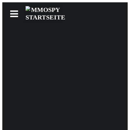
News
Reviews
Games
Videos
MMOwiki