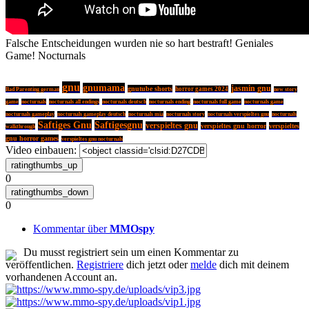
Falsche Entscheidungen wurden nie so hart bestraft! Geniales
Game! Nocturnals
gnu
gnumama
jasmin gnu
gnutube shorts
horror games 2024
Bad Parenting german
new story
game
nocturnals
nocturnals all endings
nocturnals deutsch
nocturnals ending
nocturnals full game
nocturnals game
nocturnals gameplay
nocturnals gameplay deutsch
nocturnals mia
nocturnals story
nocturnals verspieltes gnu
nocturnals
Saftiges Gnu
Saftigesgnu
verspieltes gnu
verspieltes gnu horror
verspieltes
walkthrough
gnu horror games
verspieltes gnu nocturnals
Video einbauen:
0
0
Kommentar über
MMOspy
Du musst registriert sein um einen Kommentar zu
veröffentlichen.
Registriere
dich jetzt oder
melde
dich mit deinem
vorhandenen Account an.