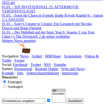
2025 ab!
01.01.
- SIX INVITATIONAL 25: AFTERMOVIE
VERÖFFENTLICHT
01.03.
- Sorgt für Chaos in Fortnite Battle Royale Kapitel 6 – Saison
2: LAWLESS!
01.01.
- Sony’s Creator to Creator: Ein Gespräch mit Nicolas
Doucet und Brian Fleming
01.01.
- Der Wahrheit auf der Spur: Year 6, Season 3 von Tom
Clancy’s The Division® 2 ab sofort verfügbar
Weitere News ansehen
Navigation:
News
·
Artikel
·
MMObase
·
Screenshots
·
Videos &
Trailer
·
Forum
Social:
Facebook
·
Twitter
·
RSS
·
Youtube
Partner:
Presseportal
·
Rezepte Online
·
Style und News
·
Kontakt
·
Jobs
·
Datenschutzerklärung
·
Impressum
News
letter
Eintragen
Austragen