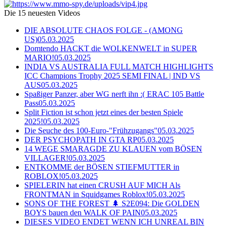
Die 15 neuesten Videos
DIE ABSOLUTE CHAOS FOLGE - (AMONG
US)
05.03.2025
Domtendo HACKT die WOLKENWELT in SUPER
MARIO!
05.03.2025
INDIA VS AUSTRALIA FULL MATCH HIGHLIGHTS
ICC Champions Trophy 2025 SEMI FINAL | IND VS
AUS
05.03.2025
Spaßiger Panzer, aber WG nerft ihn :( ERAC 105 Battle
Pass
05.03.2025
Split Fiction ist schon jetzt eines der besten Spiele
2025!
05.03.2025
Die Seuche des 100-Euro-"Frühzugangs"
05.03.2025
DER PSYCHOPATH IN GTA RP
05.03.2025
14 WEGE SMARAGDE ZU KLAUEN vom BÖSEN
VILLAGER!
05.03.2025
ENTKOMME der BÖSEN STIEFMUTTER in
ROBLOX!
05.03.2025
SPIELERIN hat einen CRUSH AUF MICH Als
FRONTMAN in Squidgames Roblox!
05.03.2025
SONS OF THE FOREST 🌲 S2E094: Die GOLDEN
BOYS bauen den WALK OF PAIN
05.03.2025
DIESES VIDEO ENDET WENN ICH UNREAL BIN