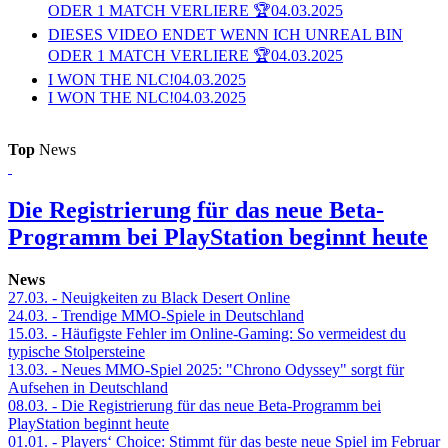
ODER 1 MATCH VERLIERE 🏆
04.03.2025
DIESES VIDEO ENDET WENN ICH UNREAL BIN
ODER 1 MATCH VERLIERE 🏆
04.03.2025
I WON THE NLC!
04.03.2025
I WON THE NLC!
04.03.2025
Top
News
Die Registrierung für das neue Beta-
Programm bei PlayStation beginnt heute
News
27.03.
- Neuigkeiten zu Black Desert Online
24.03.
- Trendige MMO-Spiele in Deutschland
15.03.
- Häufigste Fehler im Online-Gaming: So vermeidest du
typische Stolpersteine
13.03.
- Neues MMO-Spiel 2025: "Chrono Odyssey" sorgt für
Aufsehen in Deutschland
08.03.
- Die Registrierung für das neue Beta-Programm bei
PlayStation beginnt heute
01.01.
- Players‘ Choice: Stimmt für das beste neue Spiel im Februar