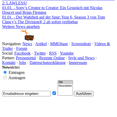
2: LAWLESS!
01.01.
- Sony’s Creator to Creator: Ein Gespräch mit Nicolas
Doucet und Brian Fleming
01.01.
- Der Wahrheit auf der Spur: Year 6, Season 3 von Tom
Clancy’s The Division® 2 ab sofort verfügbar
Weitere News ansehen
Navigation:
News
·
Artikel
·
MMObase
·
Screenshots
·
Videos &
Trailer
·
Forum
Social:
Facebook
·
Twitter
·
RSS
·
Youtube
Partner:
Presseportal
·
Rezepte Online
·
Style und News
·
Kontakt
·
Jobs
·
Datenschutzerklärung
·
Impressum
News
letter
Eintragen
Austragen