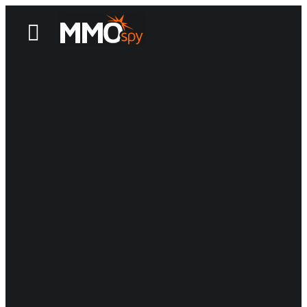
News
Reviews
Games
Videos
MMOwiki