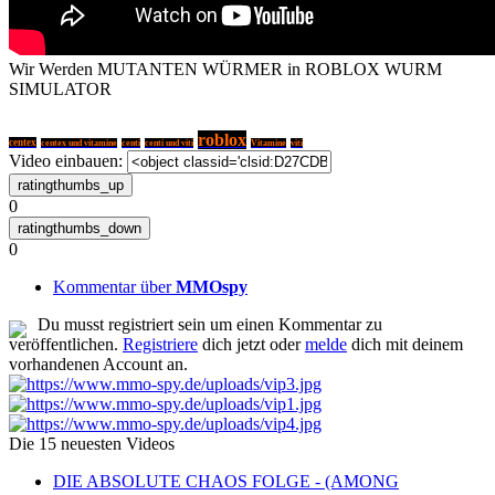
Wir Werden MUTANTEN WÜRMER in ROBLOX WURM
SIMULATOR
roblox
centex
centex und vitamine
centi
centi und viti
Vitamine
viti
Video einbauen:
0
0
Kommentar über
MMOspy
Du musst registriert sein um einen Kommentar zu
veröffentlichen.
Registriere
dich jetzt oder
melde
dich mit deinem
vorhandenen Account an.
Die 15 neuesten Videos
DIE ABSOLUTE CHAOS FOLGE - (AMONG