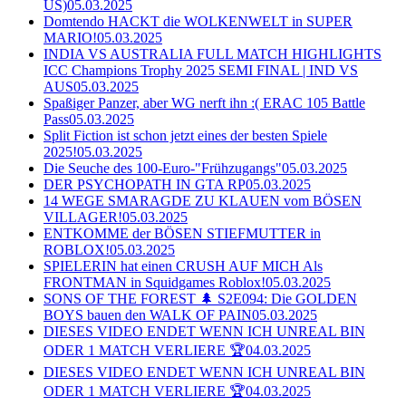
US)
05.03.2025
Domtendo HACKT die WOLKENWELT in SUPER
MARIO!
05.03.2025
INDIA VS AUSTRALIA FULL MATCH HIGHLIGHTS
ICC Champions Trophy 2025 SEMI FINAL | IND VS
AUS
05.03.2025
Spaßiger Panzer, aber WG nerft ihn :( ERAC 105 Battle
Pass
05.03.2025
Split Fiction ist schon jetzt eines der besten Spiele
2025!
05.03.2025
Die Seuche des 100-Euro-"Frühzugangs"
05.03.2025
DER PSYCHOPATH IN GTA RP
05.03.2025
14 WEGE SMARAGDE ZU KLAUEN vom BÖSEN
VILLAGER!
05.03.2025
ENTKOMME der BÖSEN STIEFMUTTER in
ROBLOX!
05.03.2025
SPIELERIN hat einen CRUSH AUF MICH Als
FRONTMAN in Squidgames Roblox!
05.03.2025
SONS OF THE FOREST 🌲 S2E094: Die GOLDEN
BOYS bauen den WALK OF PAIN
05.03.2025
DIESES VIDEO ENDET WENN ICH UNREAL BIN
ODER 1 MATCH VERLIERE 🏆
04.03.2025
DIESES VIDEO ENDET WENN ICH UNREAL BIN
ODER 1 MATCH VERLIERE 🏆
04.03.2025