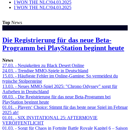
I WON THE NLC!
04.03.2025
I WON THE NLC!
04.03.2025
Top
News
Die Registrierung für das neue Beta-
Programm bei PlayStation beginnt heute
News
27.03.
- Neuigkeiten zu Black Desert Online
24.03.
- Trendige MMO-Spiele in Deutschland
15.03.
- Häufigste Fehler im Online-Gaming: So vermeidest du
typische Stolpersteine
13.03.
- Neues MMO-Spiel 2025: "Chrono Odyssey" sorgt für
Aufsehen in Deutschland
08.03.
- Die Registrierung für das neue Beta-Programm bei
PlayStation beginnt heute
01.01.
- Players‘ Choice: Stimmt für das beste neue Spiel im Februar
2025 ab!
01.01.
- SIX INVITATIONAL 25: AFTERMOVIE
VERÖFFENTLICHT
01.03.
- Sorgt für Chaos in Fortnite Battle Royale Kapitel 6 – Saison