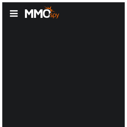
News
Reviews
Games
Videos
MMOwiki