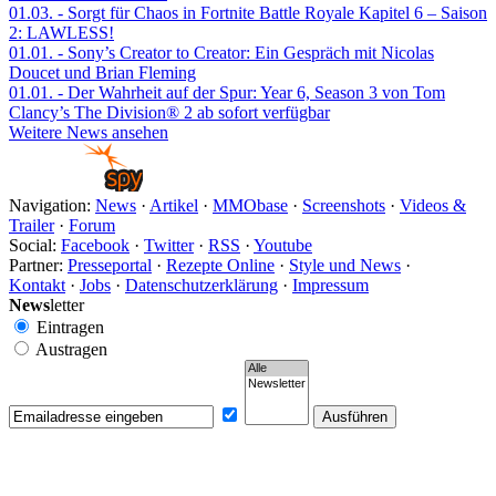
01.03.
- Sorgt für Chaos in Fortnite Battle Royale Kapitel 6 – Saison
2: LAWLESS!
01.01.
- Sony’s Creator to Creator: Ein Gespräch mit Nicolas
Doucet und Brian Fleming
01.01.
- Der Wahrheit auf der Spur: Year 6, Season 3 von Tom
Clancy’s The Division® 2 ab sofort verfügbar
Weitere News ansehen
Navigation:
News
·
Artikel
·
MMObase
·
Screenshots
·
Videos &
Trailer
·
Forum
Social:
Facebook
·
Twitter
·
RSS
·
Youtube
Partner:
Presseportal
·
Rezepte Online
·
Style und News
·
Kontakt
·
Jobs
·
Datenschutzerklärung
·
Impressum
News
letter
Eintragen
Austragen