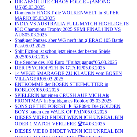
DIE ABSOLUTE CHAOS FOLGE - (AMONG
US)
05.03.2025
Domtendo HACKT die WOLKENWELT in SUPER
MARIO!
05.03.2025
INDIA VS AUSTRALIA FULL MATCH HIGHLIGHTS
ICC Champions Trophy 2025 SEMI FINAL | IND VS
AUS
05.03.2025
Spaßiger Panzer, aber WG nerft ihn :( ERAC 105 Battle
Pass
05.03.2025
Split Fiction ist schon jetzt eines der besten Spiele
2025!
05.03.2025
Die Seuche des 100-Euro-"Frühzugangs"
05.03.2025
DER PSYCHOPATH IN GTA RP
05.03.2025
14 WEGE SMARAGDE ZU KLAUEN vom BÖSEN
VILLAGER!
05.03.2025
ENTKOMME der BÖSEN STIEFMUTTER in
ROBLOX!
05.03.2025
SPIELERIN hat einen CRUSH AUF MICH Als
FRONTMAN in Squidgames Roblox!
05.03.2025
SONS OF THE FOREST 🌲 S2E094: Die GOLDEN
BOYS bauen den WALK OF PAIN
05.03.2025
DIESES VIDEO ENDET WENN ICH UNREAL BIN
ODER 1 MATCH VERLIERE 🏆
04.03.2025
DIESES VIDEO ENDET WENN ICH UNREAL BIN