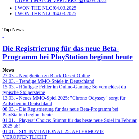
ODER 1 MATCH VERLIERE 🏆
04.03.2025
I WON THE NLC!
04.03.2025
I WON THE NLC!
04.03.2025
Top
News
Die Registrierung für das neue Beta-
Programm bei PlayStation beginnt heute
News
27.03.
- Neuigkeiten zu Black Desert Online
24.03.
- Trendige MMO-Spiele in Deutschland
15.03.
- Häufigste Fehler im Online-Gaming: So vermeidest du
typische Stolpersteine
13.03.
- Neues MMO-Spiel 2025: "Chrono Odyssey" sorgt für
Aufsehen in Deutschland
08.03.
- Die Registrierung für das neue Beta-Programm bei
PlayStation beginnt heute
01.01.
- Players‘ Choice: Stimmt für das beste neue Spiel im Februar
2025 ab!
01.01.
- SIX INVITATIONAL 25: AFTERMOVIE
VERÖFFENTLICHT