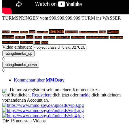
TURMSPRINGEN vom 999.999.999.999 TURM ins WASSER
deutsch
Gaming
benx
#Benx
doctorbenx
funny
#gaming
#Roblox
benx roblox
doctorbenx roblox
German
lustig
lets play
roblox
roblox deutsch
roblox benx
Roblox Codes
roblox funny moments
roblox games
Spiele
roblox simulator
roblox tycoon
robux
Video einbauen:
0
0
Kommentar über
MMOspy
Du musst registriert sein um einen Kommentar zu
veröffentlichen.
Registriere
dich jetzt oder
melde
dich mit deinem
vorhandenen Account an.
Die 15 neuesten Videos