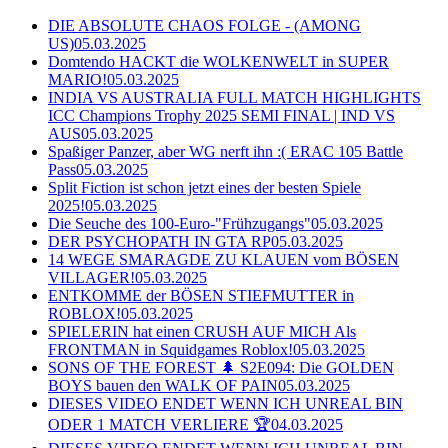
DIE ABSOLUTE CHAOS FOLGE - (AMONG
US)
05.03.2025
Domtendo HACKT die WOLKENWELT in SUPER
MARIO!
05.03.2025
INDIA VS AUSTRALIA FULL MATCH HIGHLIGHTS
ICC Champions Trophy 2025 SEMI FINAL | IND VS
AUS
05.03.2025
Spaßiger Panzer, aber WG nerft ihn :( ERAC 105 Battle
Pass
05.03.2025
Split Fiction ist schon jetzt eines der besten Spiele
2025!
05.03.2025
Die Seuche des 100-Euro-"Frühzugangs"
05.03.2025
DER PSYCHOPATH IN GTA RP
05.03.2025
14 WEGE SMARAGDE ZU KLAUEN vom BÖSEN
VILLAGER!
05.03.2025
ENTKOMME der BÖSEN STIEFMUTTER in
ROBLOX!
05.03.2025
SPIELERIN hat einen CRUSH AUF MICH Als
FRONTMAN in Squidgames Roblox!
05.03.2025
SONS OF THE FOREST 🌲 S2E094: Die GOLDEN
BOYS bauen den WALK OF PAIN
05.03.2025
DIESES VIDEO ENDET WENN ICH UNREAL BIN
ODER 1 MATCH VERLIERE 🏆
04.03.2025