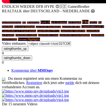
ENDLICH WIEDER DFB HYPE 😍🇩🇪 GamerBrother
REALTALK über DEUTSCHLAND - NIEDERLANDE 😱
Fifa
Ea fc 24
ea fc 24 deutsch
ea fc 24 packs
FIFA 24
fifa
deutschland niederlande
DFB
dfb niederlande
Gamerbrother ea fc 24
deutschland
fifa stream highlights
gamerbrother deutschland talk
gamerbrother dfb talk
Gamerbrother ea fc 24 pack opening
GamerBrother FIFA 24
gamerbrother fußball talk
gamerbrother
pack opening
gamerbrother reaktion
gamerbrother stream
gamerbrother stream highlights
gamerbrother
Stream Highlights
team bewertung
Video einbauen:
0
0
Kommentar über
MMOspy
Du musst registriert sein um einen Kommentar zu
veröffentlichen.
Registriere
dich jetzt oder
melde
dich mit deinem
vorhandenen Account an.
Die 15 neuesten Videos