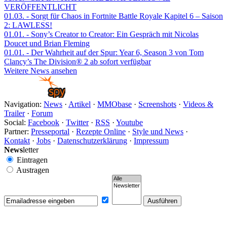
VERÖFFENTLICHT
01.03.
- Sorgt für Chaos in Fortnite Battle Royale Kapitel 6 – Saison
2: LAWLESS!
01.01.
- Sony’s Creator to Creator: Ein Gespräch mit Nicolas
Doucet und Brian Fleming
01.01.
- Der Wahrheit auf der Spur: Year 6, Season 3 von Tom
Clancy’s The Division® 2 ab sofort verfügbar
Weitere News ansehen
Navigation:
News
·
Artikel
·
MMObase
·
Screenshots
·
Videos &
Trailer
·
Forum
Social:
Facebook
·
Twitter
·
RSS
·
Youtube
Partner:
Presseportal
·
Rezepte Online
·
Style und News
·
Kontakt
·
Jobs
·
Datenschutzerklärung
·
Impressum
News
letter
Eintragen
Austragen