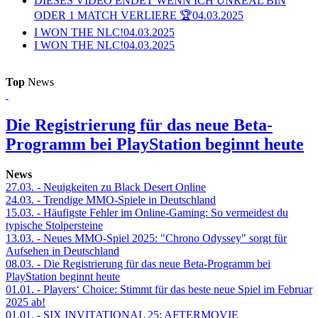
DIESES VIDEO ENDET WENN ICH UNREAL BIN
ODER 1 MATCH VERLIERE 🏆
04.03.2025
I WON THE NLC!
04.03.2025
I WON THE NLC!
04.03.2025
Top
News
Die Registrierung für das neue Beta-
Programm bei PlayStation beginnt heute
News
27.03.
- Neuigkeiten zu Black Desert Online
24.03.
- Trendige MMO-Spiele in Deutschland
15.03.
- Häufigste Fehler im Online-Gaming: So vermeidest du
typische Stolpersteine
13.03.
- Neues MMO-Spiel 2025: "Chrono Odyssey" sorgt für
Aufsehen in Deutschland
08.03.
- Die Registrierung für das neue Beta-Programm bei
PlayStation beginnt heute
01.01.
- Players‘ Choice: Stimmt für das beste neue Spiel im Februar
2025 ab!
01.01.
- SIX INVITATIONAL 25: AFTERMOVIE