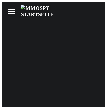
News
Reviews
Games
Videos
MMOwiki