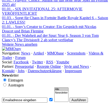
01.01.
- Players‘ Choice: Stimmt für das beste neue Spiel im Februar
2025 ab!
01.01.
- SIX INVITATIONAL 25: AFTERMOVIE
VERÖFFENTLICHT
01.03.
- Sorgt für Chaos in Fortnite Battle Royale Kapitel 6 – Saison
2: LAWLESS!
01.01.
- Sony’s Creator to Creator: Ein Gespräch mit Nicolas
Doucet und Brian Fleming
01.01.
- Der Wahrheit auf der Spur: Year 6, Season 3 von Tom
Clancy’s The Division® 2 ab sofort verfügbar
Weitere News ansehen
Navigation:
News
·
Artikel
·
MMObase
·
Screenshots
·
Videos &
Trailer
·
Forum
Social:
Facebook
·
Twitter
·
RSS
·
Youtube
Partner:
Presseportal
·
Rezepte Online
·
Style und News
·
Kontakt
·
Jobs
·
Datenschutzerklärung
·
Impressum
News
letter
Eintragen
Austragen