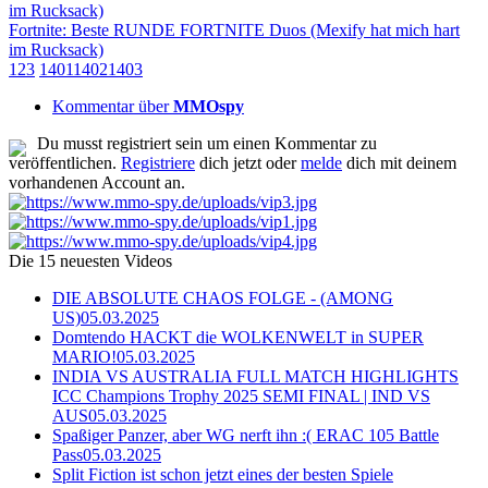
im Rucksack)
Fortnite: Beste RUNDE FORTNITE Duos (Mexify hat mich hart
im Rucksack)
1
2
3
1401
1402
1403
Kommentar über
MMOspy
Du musst registriert sein um einen Kommentar zu
veröffentlichen.
Registriere
dich jetzt oder
melde
dich mit deinem
vorhandenen Account an.
Die 15 neuesten Videos
DIE ABSOLUTE CHAOS FOLGE - (AMONG
US)
05.03.2025
Domtendo HACKT die WOLKENWELT in SUPER
MARIO!
05.03.2025
INDIA VS AUSTRALIA FULL MATCH HIGHLIGHTS
ICC Champions Trophy 2025 SEMI FINAL | IND VS
AUS
05.03.2025
Spaßiger Panzer, aber WG nerft ihn :( ERAC 105 Battle
Pass
05.03.2025
Split Fiction ist schon jetzt eines der besten Spiele