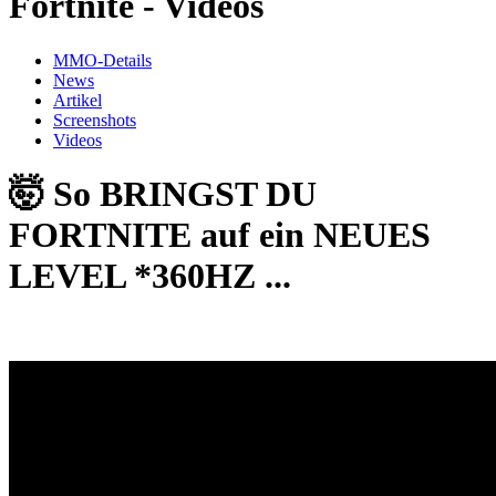
Fortnite - Videos
MMO-Details
News
Artikel
Screenshots
Videos
🤯 So BRINGST DU
FORTNITE auf ein NEUES
LEVEL *360HZ ...