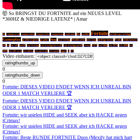
🤯 So BRINGST DU FORTNITE auf ein NEUES LEVEL
*360HZ & NIEDRIGE LATENZ* | Amar
Fortnite
4k
comparacao
comparaison
comparativo
comparison
confronto
dlss
enabled
fortnite pro settings
Gameplay
Map
grafikvergleich
graphics
max setting
Modification
new map
niedrige latenz
Nvidia
nvidia latency
off
on
on / off
on/off
ray tracing
ray tracing on vs off
ray tracing on/off
reveal
RTX
rtx 2080
rtx 3070
rtx 3080
rtx
3090
rtx off vs on
rtx off/on
rtx on vs off
rtx on/off
super
ti
VS
Video einbauen:
0
0
Fortnite: DIESES VIDEO ENDET WENN ICH UNREAL BIN
ODER 1 MATCH VERLIERE 🏆
Fortnite: DIESES VIDEO ENDET WENN ICH UNREAL BIN
ODER 1 MATCH VERLIERE 🏆
Fortnite: wir spielen HIDE and SEEK aber ich HACKE gegen
iCrimax!
Fortnite: wir spielen HIDE and SEEK aber ich HACKE gegen
iCrimax!
Fortnite: Beste RUNDE FORTNITE Duos (Mexify hat mich hart