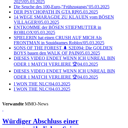
2025!
05.03.2025
Die Seuche des 100-Euro-"Frühzugangs"
05.03.2025
DER PSYCHOPATH IN GTA RP
05.03.2025
14 WEGE SMARAGDE ZU KLAUEN vom BÖSEN
VILLAGER!
05.03.2025
ENTKOMME der BÖSEN STIEFMUTTER in
ROBLOX!
05.03.2025
SPIELERIN hat einen CRUSH AUF MICH Als
FRONTMAN in Squidgames Roblox!
05.03.2025
SONS OF THE FOREST 🌲 S2E094: Die GOLDEN
BOYS bauen den WALK OF PAIN
05.03.2025
DIESES VIDEO ENDET WENN ICH UNREAL BIN
ODER 1 MATCH VERLIERE 🏆
04.03.2025
DIESES VIDEO ENDET WENN ICH UNREAL BIN
ODER 1 MATCH VERLIERE 🏆
04.03.2025
I WON THE NLC!
04.03.2025
I WON THE NLC!
04.03.2025
Verwandte
MMO-News
Würdiger Abschluss einer