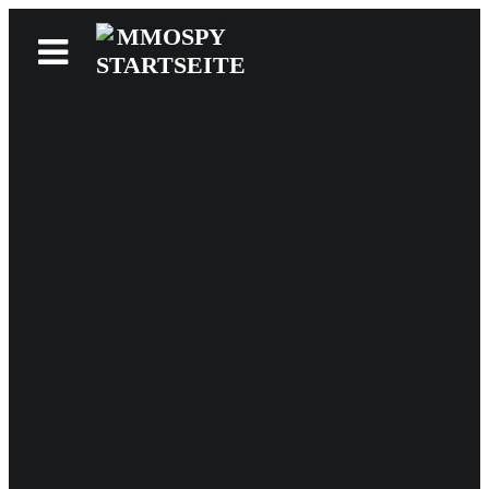
News
Reviews
Games
Videos
MMOwiki