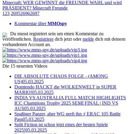
Minecraft: WER GEWINNT die FREUNDE WAHL und wird
PRÄSIDENT? Minecraft Freunde
1
2
3
2695
2696
2697
Kommentar über
MMOspy
Du musst registriert sein um einen Kommentar zu
veröffentlichen.
Registriere
dich jetzt oder
melde
dich mit deinem
vorhandenen Account an.
Die 15 neuesten Videos
DIE ABSOLUTE CHAOS FOLGE - (AMONG
US)
05.03.2025
Domtendo HACKT die WOLKENWELT in SUPER
MARIO!
05.03.2025
INDIA VS AUSTRALIA FULL MATCH HIGHLIGHTS
ICC Champions Trophy 2025 SEMI FINAL | IND VS
AUS
05.03.2025
Spaßiger Panzer, aber WG nerft ihn :( ERAC 105 Battle
Pass
05.03.2025
Split Fiction ist schon jetzt eines der besten Spiele
2025!
05.03.2025