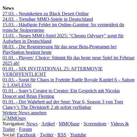
News
27.03.
- Neuigkeiten zu Black Desert Online
24.03.
- Trendige MMO-Spiele in Deutschland
15.03.
- Häufigste Fehler im Online-Gaming: So vermeidest du
typische Stolpersteine
13.03.
- Neues MMO-Spiel 2025: "Chrono Odyssey" sorgt für
Aufsehen in Deutschland
08.03.
- Die Registrierung für das neue Beta-Programm bei
PlayStation beginnt heute
01.01.
- Players‘ Choice: Stimmt für das beste neue Spiel im Februar
2025 ab!
01.01.
- SIX INVITATIONAL 25: AFTERMOVIE
VERÖFFENTLICHT
01.03.
- Sorgt für Chaos in Fortnite Battle Royale Kapitel 6 – Saison
2: LAWLESS!
01.01.
- Sony’s Creator to Creator: Ein Gespräch mit Nicolas
Doucet und Brian Fleming
01.01.
- Der Wahrheit auf der Spur: Year 6, Season 3 von Tom
Clancy’s The Division® 2 ab sofort verfügbar
Weitere News ansehen
Navigation:
News
·
Artikel
·
MMObase
·
Screenshots
·
Videos &
Trailer
·
Forum
Social:
Facebook
·
Twitter
·
RSS
·
Youtube