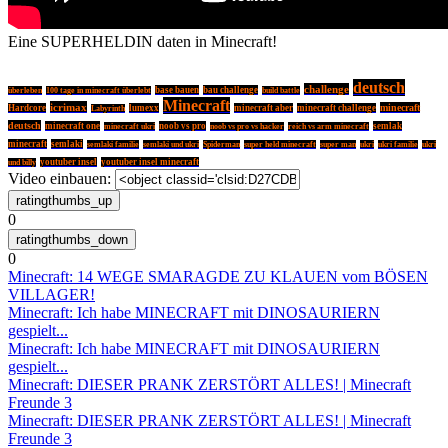
Eine SUPERHELDIN daten in Minecraft!
deutsch
challenge
base bauen
bau challenge
überleben
100 tage in minecraft überlebt
build battle
Minecraft
icrimax
minecraft
Hardcore
lumexx
minecraft aber
minecraft challenge
Labyrinth
deutsch
minecraft one
noob vs pro
semlak
minecraft ukri
noob vs pro vs hacker
reich vs arm minecraft
minecraft
semlaki
semlaki familie
semlaki und ukri
Spiderman
super held minecraft
super man
ukri
ukri familie
ukri
youtuber insel
youtuber insel minecraft
und billy
Video einbauen:
0
0
Minecraft: 14 WEGE SMARAGDE ZU KLAUEN vom BÖSEN
VILLAGER!
Minecraft: Ich habe MINECRAFT mit DINOSAURIERN
gespielt...
Minecraft: Ich habe MINECRAFT mit DINOSAURIERN
gespielt...
Minecraft: DIESER PRANK ZERSTÖRT ALLES! | Minecraft
Freunde 3
Minecraft: DIESER PRANK ZERSTÖRT ALLES! | Minecraft
Freunde 3