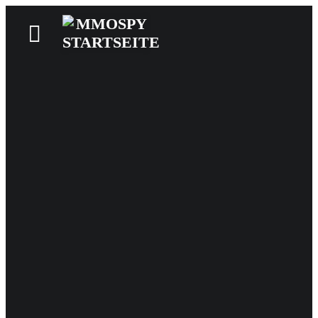
News
Reviews
Games
Videos
MMOwiki