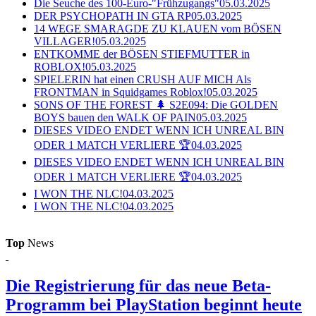
Die Seuche des 100-Euro-"Frühzugangs"
05.03.2025
DER PSYCHOPATH IN GTA RP
05.03.2025
14 WEGE SMARAGDE ZU KLAUEN vom BÖSEN
VILLAGER!
05.03.2025
ENTKOMME der BÖSEN STIEFMUTTER in
ROBLOX!
05.03.2025
SPIELERIN hat einen CRUSH AUF MICH Als
FRONTMAN in Squidgames Roblox!
05.03.2025
SONS OF THE FOREST 🌲 S2E094: Die GOLDEN
BOYS bauen den WALK OF PAIN
05.03.2025
DIESES VIDEO ENDET WENN ICH UNREAL BIN
ODER 1 MATCH VERLIERE 🏆
04.03.2025
DIESES VIDEO ENDET WENN ICH UNREAL BIN
ODER 1 MATCH VERLIERE 🏆
04.03.2025
I WON THE NLC!
04.03.2025
I WON THE NLC!
04.03.2025
Top
News
Die Registrierung für das neue Beta-
Programm bei PlayStation beginnt heute