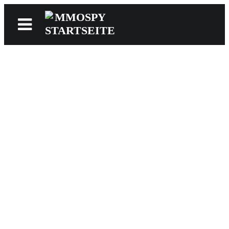
News
Reviews
Games
Videos
MMOwiki