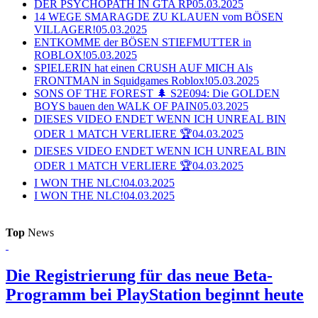
DER PSYCHOPATH IN GTA RP
05.03.2025
14 WEGE SMARAGDE ZU KLAUEN vom BÖSEN
VILLAGER!
05.03.2025
ENTKOMME der BÖSEN STIEFMUTTER in
ROBLOX!
05.03.2025
SPIELERIN hat einen CRUSH AUF MICH Als
FRONTMAN in Squidgames Roblox!
05.03.2025
SONS OF THE FOREST 🌲 S2E094: Die GOLDEN
BOYS bauen den WALK OF PAIN
05.03.2025
DIESES VIDEO ENDET WENN ICH UNREAL BIN
ODER 1 MATCH VERLIERE 🏆
04.03.2025
DIESES VIDEO ENDET WENN ICH UNREAL BIN
ODER 1 MATCH VERLIERE 🏆
04.03.2025
I WON THE NLC!
04.03.2025
I WON THE NLC!
04.03.2025
Top
News
Die Registrierung für das neue Beta-
Programm bei PlayStation beginnt heute