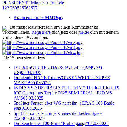
PRÄSIDENT? Minecraft Freunde
1
2
3
2695
2696
2697
Kommentar über
MMOspy
Du musst registriert sein um einen Kommentar zu
veröffentlichen.
Registriere
dich jetzt oder
melde
dich mit deinem
vorhandenen Account an.
Die 15 neuesten Videos
DIE ABSOLUTE CHAOS FOLGE - (AMONG
US)
05.03.2025
Domtendo HACKT die WOLKENWELT in SUPER
MARIO!
05.03.2025
INDIA VS AUSTRALIA FULL MATCH HIGHLIGHTS
ICC Champions Trophy 2025 SEMI FINAL | IND VS
AUS
05.03.2025
Spaßiger Panzer, aber WG nerft ihn :( ERAC 105 Battle
Pass
05.03.2025
Split Fiction ist schon jetzt eines der besten Spiele
2025!
05.03.2025
Die Seuche des 100-Euro-"Frühzugangs"
05.03.2025