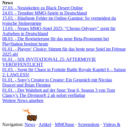
News
27.03.
- Neuigkeiten zu Black Desert Online
24.03.
- Trendige MMO-Spiele in Deutschland
15.03.
- Häufigste Fehler im Online-Gaming: So vermeidest du
typische Stolpersteine
13.03.
- Neues MMO-Spiel 2025: "Chrono Odyssey" sorgt für
Aufsehen in Deutschland
08.03.
- Die Registrierung für das neue Beta-Programm bei
PlayStation beginnt heute
01.01.
- Players‘ Choice: Stimmt für das beste neue Spiel im Februar
2025 ab!
01.01.
- SIX INVITATIONAL 25: AFTERMOVIE
VERÖFFENTLICHT
01.03.
- Sorgt für Chaos in Fortnite Battle Royale Kapitel 6 – Saison
2: LAWLESS!
01.01.
- Sony’s Creator to Creator: Ein Gespräch mit Nicolas
Doucet und Brian Fleming
01.01.
- Der Wahrheit auf der Spur: Year 6, Season 3 von Tom
Clancy’s The Division® 2 ab sofort verfügbar
Weitere News ansehen
Navigation:
News
·
Artikel
·
MMObase
·
Screenshots
·
Videos &