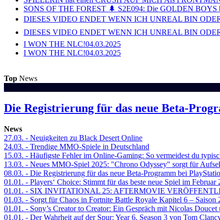
SONS OF THE FOREST 🌲 S2E094: Die GOLDEN BOYS 
DIESES VIDEO ENDET WENN ICH UNREAL BIN ODER
DIESES VIDEO ENDET WENN ICH UNREAL BIN ODER
I WON THE NLC!
04.03.2025
I WON THE NLC!
04.03.2025
Top
News
Die Registrierung für das neue Beta-Prog
News
27.03.
- Neuigkeiten zu Black Desert Online
24.03.
- Trendige MMO-Spiele in Deutschland
15.03.
- Häufigste Fehler im Online-Gaming: So vermeidest du typisc
13.03.
- Neues MMO-Spiel 2025: "Chrono Odyssey" sorgt für Aufse
08.03.
- Die Registrierung für das neue Beta-Programm bei PlayStati
01.01.
- Players‘ Choice: Stimmt für das beste neue Spiel im Februar
01.01.
- SIX INVITATIONAL 25: AFTERMOVIE VERÖFFENTL
01.03.
- Sorgt für Chaos in Fortnite Battle Royale Kapitel 6 – Sais
01.01.
- Sony’s Creator to Creator: Ein Gespräch mit Nicolas Doucet
01.01.
- Der Wahrheit auf der Spur: Year 6, Season 3 von Tom Clancy