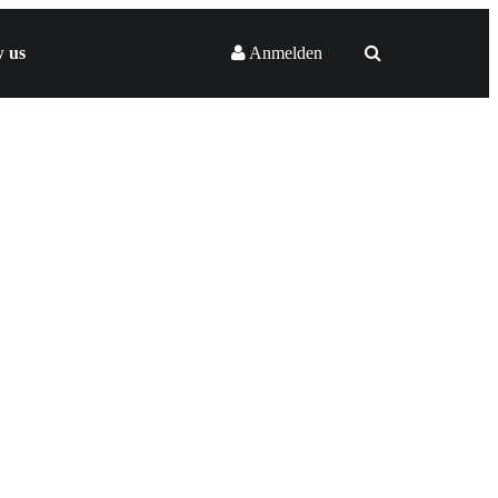
w us
Anmelden