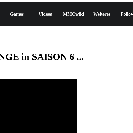
Games
Videos
MMOwiki
Weiteres
Follo
E in SAISON 6 ...