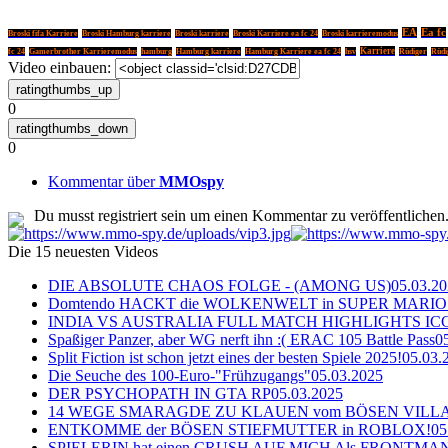
EA
Ea fc
Broski fifa Karriere
Broski Hamburg karriere
Broski karriere
Broski Karriere ea fc 24
Broski karrieremodus
Karriere
fc 24
Gamerbrother Karrieremodus
hamburg
Hamburg karriere
Hamburg Karriere ea fc 24
hsv
Rüdiger
Rüdi
Video einbauen:
0
0
Kommentar über
MMOspy
Du musst registriert sein um einen Kommentar zu veröffentlichen
Die 15 neuesten Videos
DIE ABSOLUTE CHAOS FOLGE - (AMONG US)
05.03.2
Domtendo HACKT die WOLKENWELT in SUPER MARIO
INDIA VS AUSTRALIA FULL MATCH HIGHLIGHTS ICC Ch
Spaßiger Panzer, aber WG nerft ihn :( ERAC 105 Battle Pass
0
Split Fiction ist schon jetzt eines der besten Spiele 2025!
05.03.
Die Seuche des 100-Euro-"Frühzugangs"
05.03.2025
DER PSYCHOPATH IN GTA RP
05.03.2025
14 WEGE SMARAGDE ZU KLAUEN vom BÖSEN VILL
ENTKOMME der BÖSEN STIEFMUTTER in ROBLOX!
05
SPIELERIN hat einen CRUSH AUF MICH Als FRONTMAN i