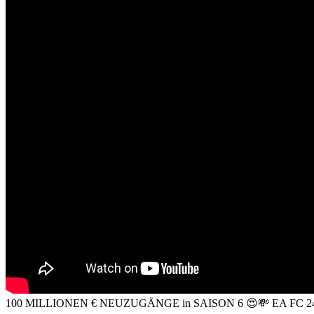
100 MILLIONEN € NEUZUGÄNGE in SAISON 6 😍💸 EA FC 24 H