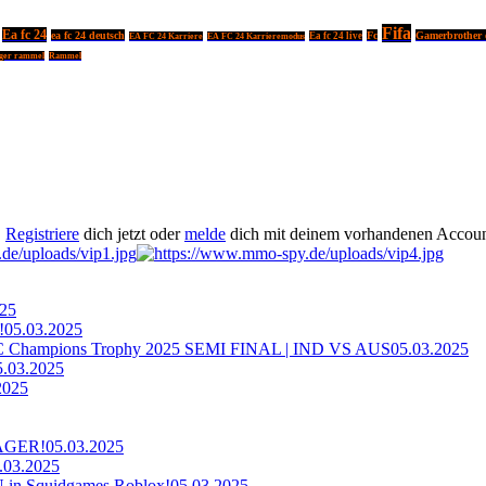
Fifa
Ea fc 24
ea fc 24 deutsch
Fc
Gamerbrother e
Ea fc 24 live
EA FC 24 Karriere
EA FC 24 Karrieremodus
ger rammel
Rammel
.
Registriere
dich jetzt oder
melde
dich mit deinem vorhandenen Accoun
025
!
05.03.2025
ampions Trophy 2025 SEMI FINAL | IND VS AUS
05.03.2025
5.03.2025
2025
AGER!
05.03.2025
.03.2025
n Squidgames Roblox!
05.03.2025