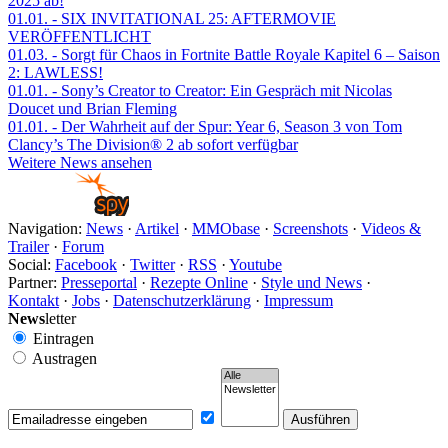
2025 ab!
01.01.
- SIX INVITATIONAL 25: AFTERMOVIE
VERÖFFENTLICHT
01.03.
- Sorgt für Chaos in Fortnite Battle Royale Kapitel 6 – Saison
2: LAWLESS!
01.01.
- Sony’s Creator to Creator: Ein Gespräch mit Nicolas
Doucet und Brian Fleming
01.01.
- Der Wahrheit auf der Spur: Year 6, Season 3 von Tom
Clancy’s The Division® 2 ab sofort verfügbar
Weitere News ansehen
Navigation:
News
·
Artikel
·
MMObase
·
Screenshots
·
Videos &
Trailer
·
Forum
Social:
Facebook
·
Twitter
·
RSS
·
Youtube
Partner:
Presseportal
·
Rezepte Online
·
Style und News
·
Kontakt
·
Jobs
·
Datenschutzerklärung
·
Impressum
News
letter
Eintragen
Austragen