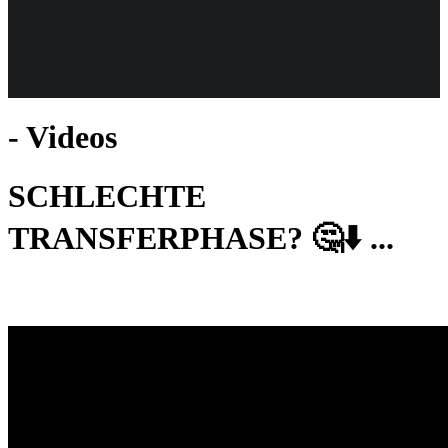
Weiteres
- Videos
Follow us
SCHLECHTE
TRANSFERPHASE? 🤔⬇️ ...
Anmelden