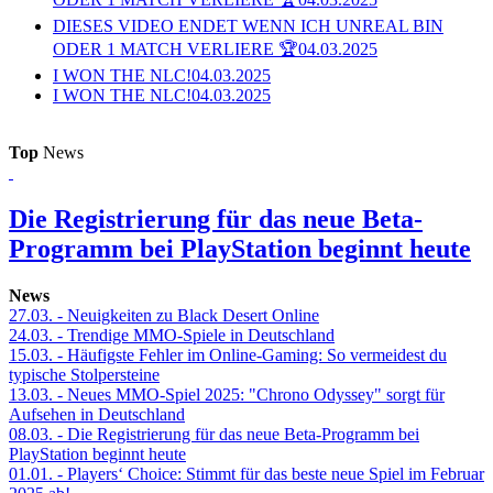
DIESES VIDEO ENDET WENN ICH UNREAL BIN
ODER 1 MATCH VERLIERE 🏆
04.03.2025
I WON THE NLC!
04.03.2025
I WON THE NLC!
04.03.2025
Top
News
Die Registrierung für das neue Beta-
Programm bei PlayStation beginnt heute
News
27.03.
- Neuigkeiten zu Black Desert Online
24.03.
- Trendige MMO-Spiele in Deutschland
15.03.
- Häufigste Fehler im Online-Gaming: So vermeidest du
typische Stolpersteine
13.03.
- Neues MMO-Spiel 2025: "Chrono Odyssey" sorgt für
Aufsehen in Deutschland
08.03.
- Die Registrierung für das neue Beta-Programm bei
PlayStation beginnt heute
01.01.
- Players‘ Choice: Stimmt für das beste neue Spiel im Februar