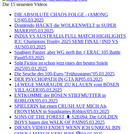
Die 15 neuesten Videos
DIE ABSOLUTE CHAOS FOLGE - (AMONG
US)
05.03.2025
Domtendo HACKT die WOLKENWELT in SUPER
MARIO!
05.03.2025
INDIA VS AUSTRALIA FULL MATCH HIGHLIGHTS
ICC Champions Trophy 2025 SEMI FINAL | IND VS
AUS
05.03.2025
Spaßiger Panzer, aber WG nerft ihn :( ERAC 105 Battle
Pass
05.03.2025
Split Fiction ist schon jetzt eines der besten Spiele
2025!
05.03.2025
Die Seuche des 100-Euro-"Frühzugangs"
05.03.2025
DER PSYCHOPATH IN GTA RP
05.03.2025
14 WEGE SMARAGDE ZU KLAUEN vom BÖSEN
VILLAGER!
05.03.2025
ENTKOMME der BÖSEN STIEFMUTTER in
ROBLOX!
05.03.2025
SPIELERIN hat einen CRUSH AUF MICH Als
FRONTMAN in Squidgames Roblox!
05.03.2025
SONS OF THE FOREST 🌲 S2E094: Die GOLDEN
BOYS bauen den WALK OF PAIN
05.03.2025
DIESES VIDEO ENDET WENN ICH UNREAL BIN
ODER 1 MATCH VERLIERE 🏆
04.03.2025