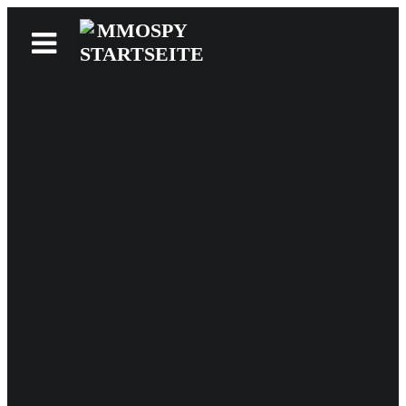
News
Reviews
Games
Videos
MMOwiki