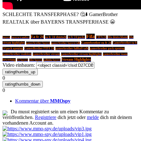
SCHLECHTE TRANSFERPHASE? 🤔⬇️ GamerBrother
REALTALK über BAYERNS TRANSPFERHASE 😬
Fifa
Ea fc 24
ea fc 24 deutsch
ea fc 24 packs
FIFA 24
fifa deutschland
fifa
bayern
bayern transfers
Gamerbrother ea fc 24
stream highlights
Gamerbrother ea fc
gamerbrother bayern
gamerbrother bayern talk
24 pack opening
GamerBrother FIFA 24
gamerbrother fußball talk
gamerbrother pack opening
gamerbrother reaktion
gamerbrother stream
gamerbrother stream highlights
gamerbrother team
Stream Highlights
bewertung
ito bayern
olise bayern
palhinha bayern
Video einbauen:
0
0
Kommentar über
MMOspy
Du musst registriert sein um einen Kommentar zu
veröffentlichen.
Registriere
dich jetzt oder
melde
dich mit deinem
vorhandenen Account an.