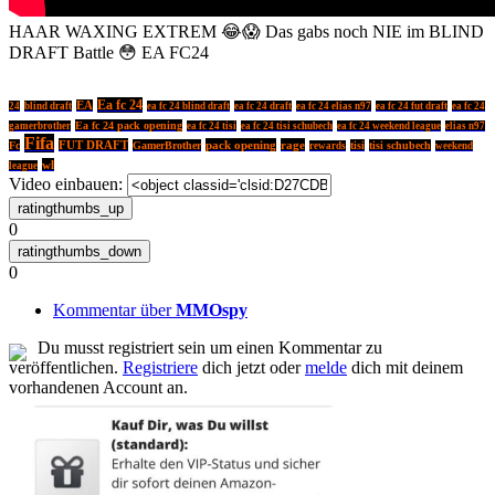
HAAR WAXING EXTREM 😂😱 Das gabs noch NIE im BLIND
DRAFT Battle 😳 EA FC24
Ea fc 24
EA
24
blind draft
ea fc 24 blind draft
ea fc 24 draft
ea fc 24 elias n97
ea fc 24 fut draft
ea fc 24
Ea fc 24 pack opening
gamerbrother
ea fc 24 tisi
ea fc 24 tisi schubech
ea fc 24 weekend league
elias n97
Fifa
FUT DRAFT
pack opening
rage
Fc
GamerBrother
tisi
tisi schubech
rewards
weekend
wl
league
Video einbauen:
0
0
Kommentar über
MMOspy
Du musst registriert sein um einen Kommentar zu
veröffentlichen.
Registriere
dich jetzt oder
melde
dich mit deinem
vorhandenen Account an.