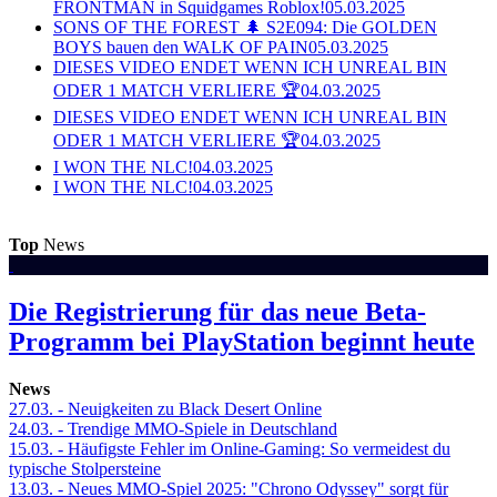
FRONTMAN in Squidgames Roblox!
05.03.2025
SONS OF THE FOREST 🌲 S2E094: Die GOLDEN
BOYS bauen den WALK OF PAIN
05.03.2025
DIESES VIDEO ENDET WENN ICH UNREAL BIN
ODER 1 MATCH VERLIERE 🏆
04.03.2025
DIESES VIDEO ENDET WENN ICH UNREAL BIN
ODER 1 MATCH VERLIERE 🏆
04.03.2025
I WON THE NLC!
04.03.2025
I WON THE NLC!
04.03.2025
Top
News
Die Registrierung für das neue Beta-
Programm bei PlayStation beginnt heute
News
27.03.
- Neuigkeiten zu Black Desert Online
24.03.
- Trendige MMO-Spiele in Deutschland
15.03.
- Häufigste Fehler im Online-Gaming: So vermeidest du
typische Stolpersteine
13.03.
- Neues MMO-Spiel 2025: "Chrono Odyssey" sorgt für