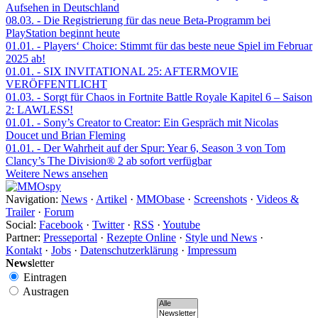
Aufsehen in Deutschland
08.03.
- Die Registrierung für das neue Beta-Programm bei
PlayStation beginnt heute
01.01.
- Players‘ Choice: Stimmt für das beste neue Spiel im Februar
2025 ab!
01.01.
- SIX INVITATIONAL 25: AFTERMOVIE
VERÖFFENTLICHT
01.03.
- Sorgt für Chaos in Fortnite Battle Royale Kapitel 6 – Saison
2: LAWLESS!
01.01.
- Sony’s Creator to Creator: Ein Gespräch mit Nicolas
Doucet und Brian Fleming
01.01.
- Der Wahrheit auf der Spur: Year 6, Season 3 von Tom
Clancy’s The Division® 2 ab sofort verfügbar
Weitere News ansehen
Navigation:
News
·
Artikel
·
MMObase
·
Screenshots
·
Videos &
Trailer
·
Forum
Social:
Facebook
·
Twitter
·
RSS
·
Youtube
Partner:
Presseportal
·
Rezepte Online
·
Style und News
·
Kontakt
·
Jobs
·
Datenschutzerklärung
·
Impressum
News
letter
Eintragen
Austragen