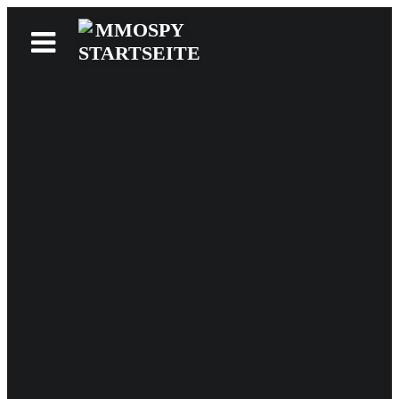
News
Reviews
Games
Videos
MMOwiki