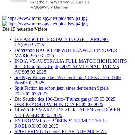
Die 15 neuesten Videos
DIE ABSOLUTE CHAOS FOLGE - (AMONG
US)
05.03.2025
Domtendo HACKT die WOLKENWELT in SUPER
MARIO!
05.03.2025
INDIA VS AUSTRALIA FULL MATCH HIGHLIGHTS
ICC Champions Trophy 2025 SEMI FINAL | IND VS
AUS
05.03.2025
Spaßiger Panzer, aber WG nerft ihn :( ERAC 105 Battle
Pass
05.03.2025
Split Fiction ist schon jetzt eines der besten Spiele
2025!
05.03.2025
Die Seuche des 100-Euro-"Frühzugangs"
05.03.2025
DER PSYCHOPATH IN GTA RP
05.03.2025
14 WEGE SMARAGDE ZU KLAUEN vom BÖSEN
VILLAGER!
05.03.2025
ENTKOMME der BÖSEN STIEFMUTTER in
ROBLOX!
05.03.2025
SPIELERIN hat einen CRUSH AUF MICH Als