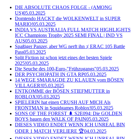
DIE ABSOLUTE CHAOS FOLGE - (AMONG
US)
05.03.2025
Domtendo HACKT die WOLKENWELT in SUPER
MARIO!
05.03.2025
INDIA VS AUSTRALIA FULL MATCH HIGHLIGHTS
ICC Champions Trophy 2025 SEMI FINAL | IND VS
AUS
05.03.2025
Spaßiger Panzer, aber WG nerft ihn :( ERAC 105 Battle
Pass
05.03.2025
Split Fiction ist schon jetzt eines der besten Spiele
2025!
05.03.2025
Die Seuche des 100-Euro-"Frühzugangs"
05.03.2025
DER PSYCHOPATH IN GTA RP
05.03.2025
14 WEGE SMARAGDE ZU KLAUEN vom BÖSEN
VILLAGER!
05.03.2025
ENTKOMME der BÖSEN STIEFMUTTER in
ROBLOX!
05.03.2025
SPIELERIN hat einen CRUSH AUF MICH Als
FRONTMAN in Squidgames Roblox!
05.03.2025
SONS OF THE FOREST 🌲 S2E094: Die GOLDEN
BOYS bauen den WALK OF PAIN
05.03.2025
DIESES VIDEO ENDET WENN ICH UNREAL BIN
ODER 1 MATCH VERLIERE 🏆
04.03.2025
DIESES VIDEO ENDET WENN ICH UNREAL BIN