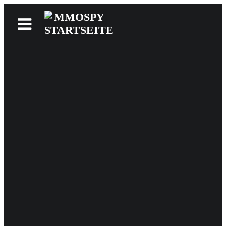
News
Reviews
Games
Videos
MMOwiki