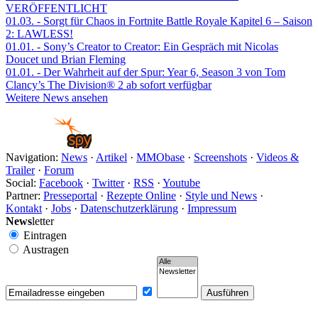
VERÖFFENTLICHT
01.03.
- Sorgt für Chaos in Fortnite Battle Royale Kapitel 6 – Saison
2: LAWLESS!
01.01.
- Sony’s Creator to Creator: Ein Gespräch mit Nicolas
Doucet und Brian Fleming
01.01.
- Der Wahrheit auf der Spur: Year 6, Season 3 von Tom
Clancy’s The Division® 2 ab sofort verfügbar
Weitere News ansehen
Navigation:
News
·
Artikel
·
MMObase
·
Screenshots
·
Videos &
Trailer
·
Forum
Social:
Facebook
·
Twitter
·
RSS
·
Youtube
Partner:
Presseportal
·
Rezepte Online
·
Style und News
·
Kontakt
·
Jobs
·
Datenschutzerklärung
·
Impressum
News
letter
Eintragen
Austragen