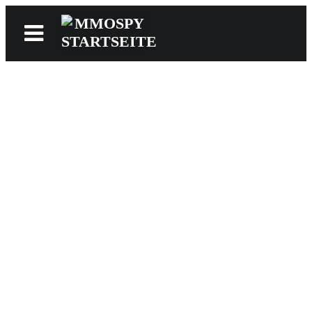
News
Reviews
Games
Videos
MMOwiki