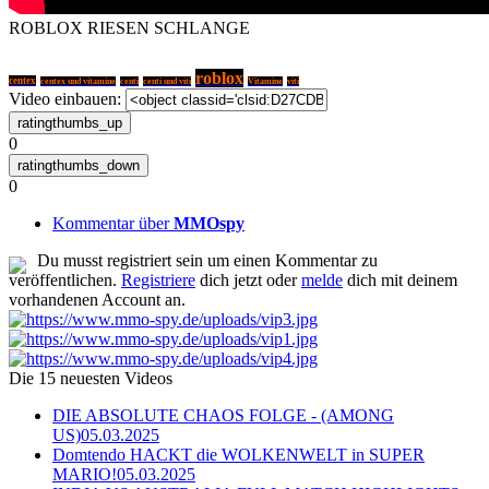
ROBLOX RIESEN SCHLANGE
roblox
centex
centex und vitamine
centi
centi und viti
Vitamine
viti
Video einbauen:
0
0
Kommentar über
MMOspy
Du musst registriert sein um einen Kommentar zu
veröffentlichen.
Registriere
dich jetzt oder
melde
dich mit deinem
vorhandenen Account an.
Die 15 neuesten Videos
DIE ABSOLUTE CHAOS FOLGE - (AMONG
US)
05.03.2025
Domtendo HACKT die WOLKENWELT in SUPER
MARIO!
05.03.2025