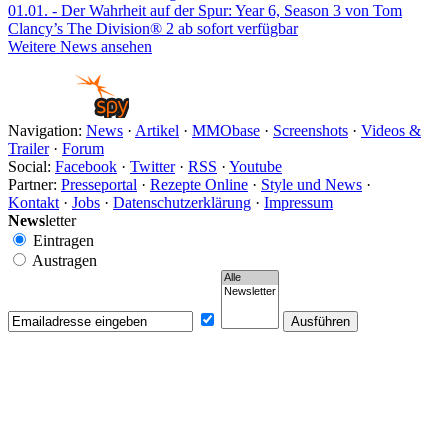
01.01.
- Der Wahrheit auf der Spur: Year 6, Season 3 von Tom
Clancy’s The Division® 2 ab sofort verfügbar
Weitere News ansehen
Navigation:
News
·
Artikel
·
MMObase
·
Screenshots
·
Videos &
Trailer
·
Forum
Social:
Facebook
·
Twitter
·
RSS
·
Youtube
Partner:
Presseportal
·
Rezepte Online
·
Style und News
·
Kontakt
·
Jobs
·
Datenschutzerklärung
·
Impressum
News
letter
Eintragen
Austragen