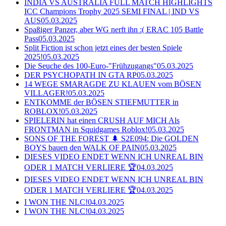
INDIA VS AUSTRALIA FULL MATCH HIGHLIGHTS
ICC Champions Trophy 2025 SEMI FINAL | IND VS
AUS
05.03.2025
Spaßiger Panzer, aber WG nerft ihn :( ERAC 105 Battle
Pass
05.03.2025
Split Fiction ist schon jetzt eines der besten Spiele
2025!
05.03.2025
Die Seuche des 100-Euro-"Frühzugangs"
05.03.2025
DER PSYCHOPATH IN GTA RP
05.03.2025
14 WEGE SMARAGDE ZU KLAUEN vom BÖSEN
VILLAGER!
05.03.2025
ENTKOMME der BÖSEN STIEFMUTTER in
ROBLOX!
05.03.2025
SPIELERIN hat einen CRUSH AUF MICH Als
FRONTMAN in Squidgames Roblox!
05.03.2025
SONS OF THE FOREST 🌲 S2E094: Die GOLDEN
BOYS bauen den WALK OF PAIN
05.03.2025
DIESES VIDEO ENDET WENN ICH UNREAL BIN
ODER 1 MATCH VERLIERE 🏆
04.03.2025
DIESES VIDEO ENDET WENN ICH UNREAL BIN
ODER 1 MATCH VERLIERE 🏆
04.03.2025
I WON THE NLC!
04.03.2025
I WON THE NLC!
04.03.2025