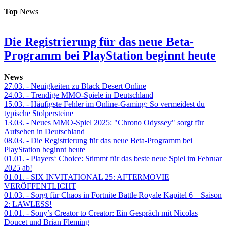
Top
News
Die Registrierung für das neue Beta-
Programm bei PlayStation beginnt heute
News
27.03.
- Neuigkeiten zu Black Desert Online
24.03.
- Trendige MMO-Spiele in Deutschland
15.03.
- Häufigste Fehler im Online-Gaming: So vermeidest du
typische Stolpersteine
13.03.
- Neues MMO-Spiel 2025: "Chrono Odyssey" sorgt für
Aufsehen in Deutschland
08.03.
- Die Registrierung für das neue Beta-Programm bei
PlayStation beginnt heute
01.01.
- Players‘ Choice: Stimmt für das beste neue Spiel im Februar
2025 ab!
01.01.
- SIX INVITATIONAL 25: AFTERMOVIE
VERÖFFENTLICHT
01.03.
- Sorgt für Chaos in Fortnite Battle Royale Kapitel 6 – Saison
2: LAWLESS!
01.01.
- Sony’s Creator to Creator: Ein Gespräch mit Nicolas
Doucet und Brian Fleming