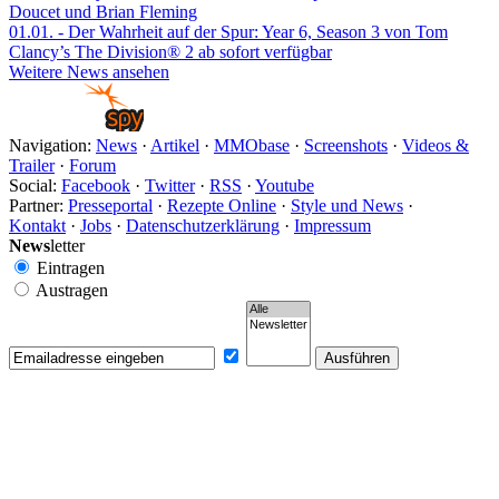
Doucet und Brian Fleming
01.01.
- Der Wahrheit auf der Spur: Year 6, Season 3 von Tom
Clancy’s The Division® 2 ab sofort verfügbar
Weitere News ansehen
Navigation:
News
·
Artikel
·
MMObase
·
Screenshots
·
Videos &
Trailer
·
Forum
Social:
Facebook
·
Twitter
·
RSS
·
Youtube
Partner:
Presseportal
·
Rezepte Online
·
Style und News
·
Kontakt
·
Jobs
·
Datenschutzerklärung
·
Impressum
News
letter
Eintragen
Austragen