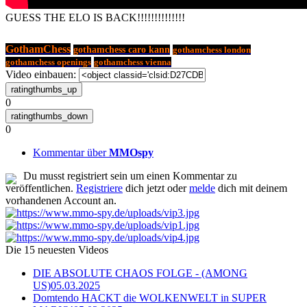
GUESS THE ELO IS BACK!!!!!!!!!!!!!!
GothamChess
gothamchess caro kann
gothamchess london
gothamchess openings
gothamchess vienna
Video einbauen:
0
0
Kommentar über
MMOspy
Du musst registriert sein um einen Kommentar zu
veröffentlichen.
Registriere
dich jetzt oder
melde
dich mit deinem
vorhandenen Account an.
Die 15 neuesten Videos
DIE ABSOLUTE CHAOS FOLGE - (AMONG
US)
05.03.2025
Domtendo HACKT die WOLKENWELT in SUPER