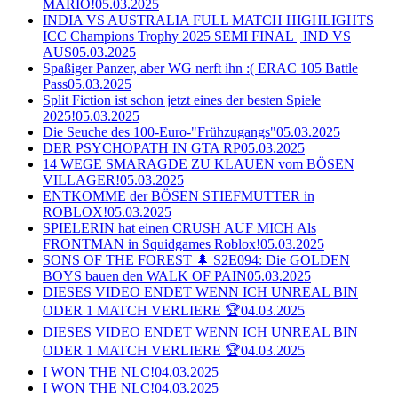
MARIO!
05.03.2025
INDIA VS AUSTRALIA FULL MATCH HIGHLIGHTS
ICC Champions Trophy 2025 SEMI FINAL | IND VS
AUS
05.03.2025
Spaßiger Panzer, aber WG nerft ihn :( ERAC 105 Battle
Pass
05.03.2025
Split Fiction ist schon jetzt eines der besten Spiele
2025!
05.03.2025
Die Seuche des 100-Euro-"Frühzugangs"
05.03.2025
DER PSYCHOPATH IN GTA RP
05.03.2025
14 WEGE SMARAGDE ZU KLAUEN vom BÖSEN
VILLAGER!
05.03.2025
ENTKOMME der BÖSEN STIEFMUTTER in
ROBLOX!
05.03.2025
SPIELERIN hat einen CRUSH AUF MICH Als
FRONTMAN in Squidgames Roblox!
05.03.2025
SONS OF THE FOREST 🌲 S2E094: Die GOLDEN
BOYS bauen den WALK OF PAIN
05.03.2025
DIESES VIDEO ENDET WENN ICH UNREAL BIN
ODER 1 MATCH VERLIERE 🏆
04.03.2025
DIESES VIDEO ENDET WENN ICH UNREAL BIN
ODER 1 MATCH VERLIERE 🏆
04.03.2025
I WON THE NLC!
04.03.2025
I WON THE NLC!
04.03.2025