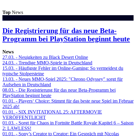
Top
News
Die Registrierung für das neue Beta-
Programm bei PlayStation beginnt heute
News
27.03.
- Neuigkeiten zu Black Desert Online
24.03.
- Trendige MMO-Spiele in Deutschland
15.03.
- Häufigste Fehler im Online-Gaming: So vermeidest du
typische Stolpersteine
13.03.
- Neues MMO-Spiel 2025: "Chrono Odyssey" sorgt für
Aufsehen in Deutschland
08.03.
- Die Registrierung für das neue Beta-Programm bei
PlayStation beginnt heute
01.01.
- Players‘ Choice: Stimmt für das beste neue Spiel im Februar
2025 ab!
01.01.
- SIX INVITATIONAL 25: AFTERMOVIE
VERÖFFENTLICHT
01.03.
- Sorgt für Chaos in Fortnite Battle Royale Kapitel 6 – Saison
2: LAWLESS!
01.01.
- Sony’s Creator to Creator: Ein Gespräch mit Nicolas