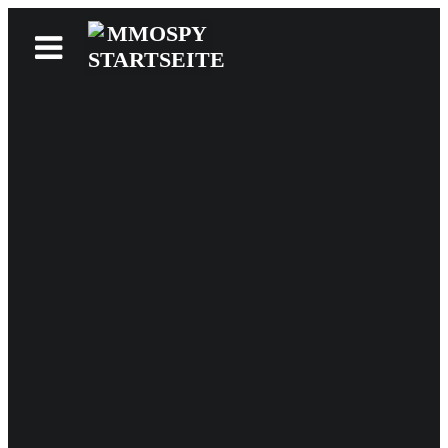
News
Reviews
Games
Videos
MMOwiki