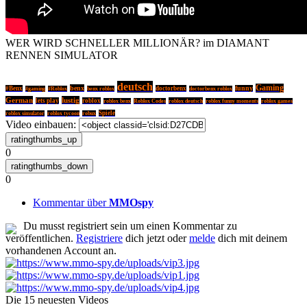
WER WIRD SCHNELLER MILLIONÄR? im DIAMANT
RENNEN SIMULATOR
deutsch
Gaming
benx
#Benx
doctorbenx
funny
#gaming
#Roblox
benx roblox
doctorbenx roblox
German
lustig
lets play
roblox
roblox deutsch
roblox benx
Roblox Codes
roblox funny moments
roblox games
Spiele
roblox simulator
roblox tycoon
robux
Video einbauen:
0
0
Kommentar über
MMOspy
Du musst registriert sein um einen Kommentar zu
veröffentlichen.
Registriere
dich jetzt oder
melde
dich mit deinem
vorhandenen Account an.
Die 15 neuesten Videos