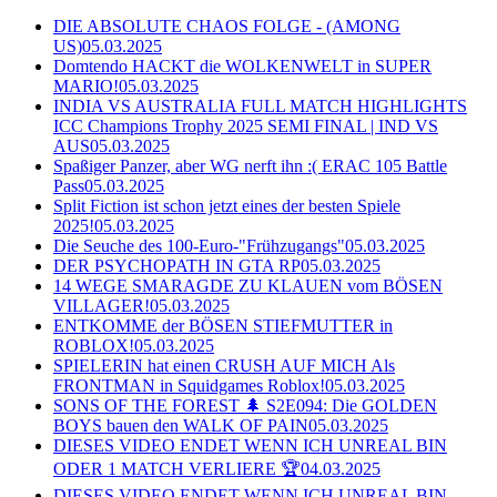
DIE ABSOLUTE CHAOS FOLGE - (AMONG
US)
05.03.2025
Domtendo HACKT die WOLKENWELT in SUPER
MARIO!
05.03.2025
INDIA VS AUSTRALIA FULL MATCH HIGHLIGHTS
ICC Champions Trophy 2025 SEMI FINAL | IND VS
AUS
05.03.2025
Spaßiger Panzer, aber WG nerft ihn :( ERAC 105 Battle
Pass
05.03.2025
Split Fiction ist schon jetzt eines der besten Spiele
2025!
05.03.2025
Die Seuche des 100-Euro-"Frühzugangs"
05.03.2025
DER PSYCHOPATH IN GTA RP
05.03.2025
14 WEGE SMARAGDE ZU KLAUEN vom BÖSEN
VILLAGER!
05.03.2025
ENTKOMME der BÖSEN STIEFMUTTER in
ROBLOX!
05.03.2025
SPIELERIN hat einen CRUSH AUF MICH Als
FRONTMAN in Squidgames Roblox!
05.03.2025
SONS OF THE FOREST 🌲 S2E094: Die GOLDEN
BOYS bauen den WALK OF PAIN
05.03.2025
DIESES VIDEO ENDET WENN ICH UNREAL BIN
ODER 1 MATCH VERLIERE 🏆
04.03.2025
DIESES VIDEO ENDET WENN ICH UNREAL BIN