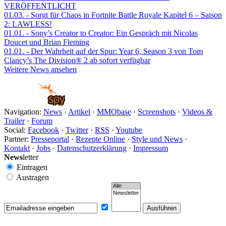
VERÖFFENTLICHT
01.03.
- Sorgt für Chaos in Fortnite Battle Royale Kapitel 6 – Saison
2: LAWLESS!
01.01.
- Sony’s Creator to Creator: Ein Gespräch mit Nicolas
Doucet und Brian Fleming
01.01.
- Der Wahrheit auf der Spur: Year 6, Season 3 von Tom
Clancy’s The Division® 2 ab sofort verfügbar
Weitere News ansehen
Navigation:
News
·
Artikel
·
MMObase
·
Screenshots
·
Videos &
Trailer
·
Forum
Social:
Facebook
·
Twitter
·
RSS
·
Youtube
Partner:
Presseportal
·
Rezepte Online
·
Style und News
·
Kontakt
·
Jobs
·
Datenschutzerklärung
·
Impressum
News
letter
Eintragen
Austragen