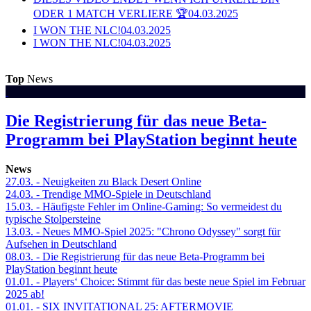
ODER 1 MATCH VERLIERE 🏆
04.03.2025
I WON THE NLC!
04.03.2025
I WON THE NLC!
04.03.2025
Top
News
Die Registrierung für das neue Beta-
Programm bei PlayStation beginnt heute
News
27.03.
- Neuigkeiten zu Black Desert Online
24.03.
- Trendige MMO-Spiele in Deutschland
15.03.
- Häufigste Fehler im Online-Gaming: So vermeidest du
typische Stolpersteine
13.03.
- Neues MMO-Spiel 2025: "Chrono Odyssey" sorgt für
Aufsehen in Deutschland
08.03.
- Die Registrierung für das neue Beta-Programm bei
PlayStation beginnt heute
01.01.
- Players‘ Choice: Stimmt für das beste neue Spiel im Februar
2025 ab!
01.01.
- SIX INVITATIONAL 25: AFTERMOVIE