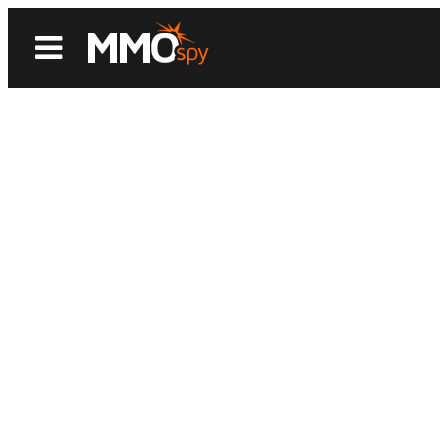
News
Reviews
Games
Videos
MMOwiki