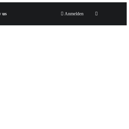
w us
Anmelden