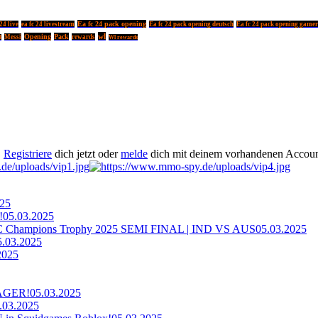
Ea fc 24 pack opening
24 live
ea fc 24 livestream
Ea fc 24 pack opening deutsch
Ea fc 24 pack opening game
wl
Opening
Pack
Messi
rewards
4
Wl rewards
.
Registriere
dich jetzt oder
melde
dich mit deinem vorhandenen Accoun
025
!
05.03.2025
ampions Trophy 2025 SEMI FINAL | IND VS AUS
05.03.2025
5.03.2025
2025
AGER!
05.03.2025
.03.2025