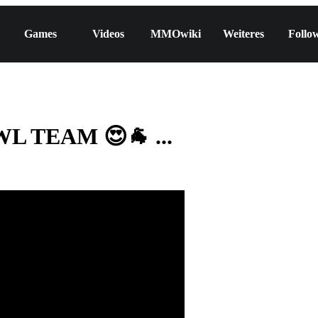
Games
Videos
MMOwiki
Weiteres
Follo
L TEAM 😍🐐 ...