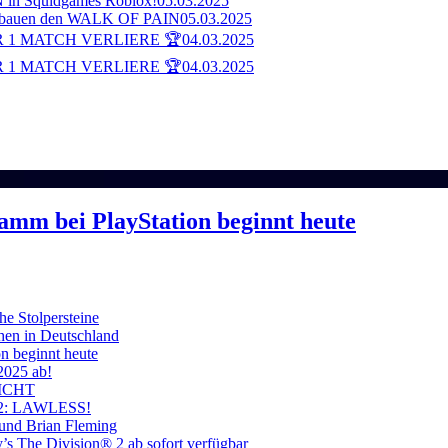
n Squidgames Roblox!
05.03.2025
bauen den WALK OF PAIN
05.03.2025
 1 MATCH VERLIERE 🏆
04.03.2025
 1 MATCH VERLIERE 🏆
04.03.2025
ramm bei PlayStation beginnt heute
he Stolpersteine
hen in Deutschland
on beginnt heute
 2025 ab!
ICHT
on 2: LAWLESS!
 und Brian Fleming
’s The Division® 2 ab sofort verfügbar