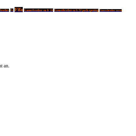
Fifa
Fc
Gamerbrother ea fc 24
rbrother
Gamerbrother ea fc 24 pack opening
Gamerbrother messi
t an.