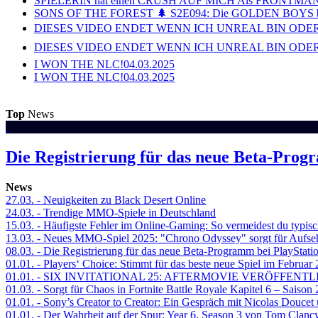
SPIELERIN hat einen CRUSH AUF MICH Als FRONTMAN i
SONS OF THE FOREST 🌲 S2E094: Die GOLDEN BOYS 
DIESES VIDEO ENDET WENN ICH UNREAL BIN ODER
DIESES VIDEO ENDET WENN ICH UNREAL BIN ODER
I WON THE NLC!
04.03.2025
I WON THE NLC!
04.03.2025
Top
News
Die Registrierung für das neue Beta-Prog
News
27.03.
- Neuigkeiten zu Black Desert Online
24.03.
- Trendige MMO-Spiele in Deutschland
15.03.
- Häufigste Fehler im Online-Gaming: So vermeidest du typisc
13.03.
- Neues MMO-Spiel 2025: "Chrono Odyssey" sorgt für Aufse
08.03.
- Die Registrierung für das neue Beta-Programm bei PlayStati
01.01.
- Players‘ Choice: Stimmt für das beste neue Spiel im Februar
01.01.
- SIX INVITATIONAL 25: AFTERMOVIE VERÖFFENTL
01.03.
- Sorgt für Chaos in Fortnite Battle Royale Kapitel 6 – Sais
01.01.
- Sony’s Creator to Creator: Ein Gespräch mit Nicolas Doucet
01.01.
- Der Wahrheit auf der Spur: Year 6, Season 3 von Tom Clancy