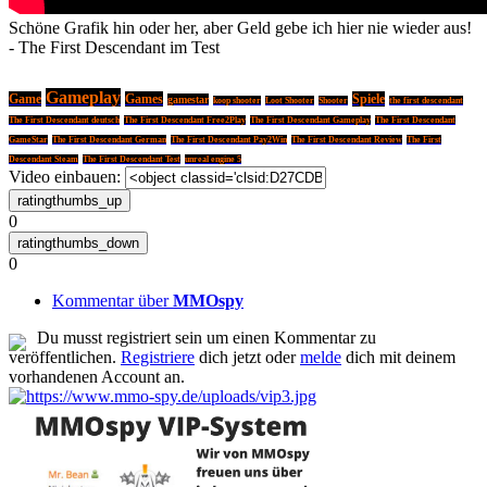
Schöne Grafik hin oder her, aber Geld gebe ich hier nie wieder aus!
- The First Descendant im Test
Gameplay
Game
Games
Spiele
gamestar
koop shooter
Loot Shooter
Shooter
the first descendant
The First Descendant deutsch
The First Descendant Free2Play
The First Descendant Gameplay
The First Descendant
GameStar
The First Descendant German
The First Descendant Pay2Win
The First Descendant Review
The First
Descendant Steam
The First Descendant Test
unreal engine 5
Video einbauen:
0
0
Kommentar über
MMOspy
Du musst registriert sein um einen Kommentar zu
veröffentlichen.
Registriere
dich jetzt oder
melde
dich mit deinem
vorhandenen Account an.