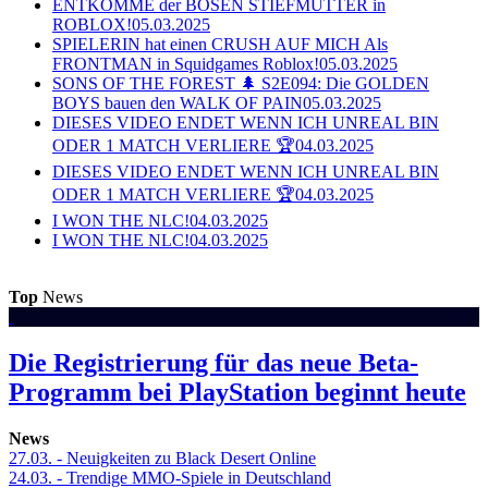
ENTKOMME der BÖSEN STIEFMUTTER in
ROBLOX!
05.03.2025
SPIELERIN hat einen CRUSH AUF MICH Als
FRONTMAN in Squidgames Roblox!
05.03.2025
SONS OF THE FOREST 🌲 S2E094: Die GOLDEN
BOYS bauen den WALK OF PAIN
05.03.2025
DIESES VIDEO ENDET WENN ICH UNREAL BIN
ODER 1 MATCH VERLIERE 🏆
04.03.2025
DIESES VIDEO ENDET WENN ICH UNREAL BIN
ODER 1 MATCH VERLIERE 🏆
04.03.2025
I WON THE NLC!
04.03.2025
I WON THE NLC!
04.03.2025
Top
News
Die Registrierung für das neue Beta-
Programm bei PlayStation beginnt heute
News
27.03.
- Neuigkeiten zu Black Desert Online
24.03.
- Trendige MMO-Spiele in Deutschland