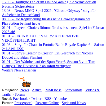
15.03.
- Häufigste Fehler im Online-Gaming: So vermeidest du
typische Stolpersteine
13.03.
- Neues MMO-Spiel 2025: "Chrono Odyssey" sorgt für
Aufsehen in Deutschland
08.03.
- Die Registrierung für das neue Beta-Programm bei
PlayStation beginnt heute
01.01.
- Players‘ Choice: Stimmt für das beste neue Spiel im Februar
2025 ab!
01.01.
- SIX INVITATIONAL 25: AFTERMOVIE
VERÖFFENTLICHT
01.03.
- Sorgt für Chaos in Fortnite Battle Royale Kapitel 6 – Saison
2: LAWLESS!
01.01.
- Sony’s Creator to Creator: Ein Gespräch mit Nicolas
Doucet und Brian Fleming
01.01.
- Der Wahrheit auf der Spur: Year 6, Season 3 von Tom
Clancy’s The Division® 2 ab sofort verfügbar
Weitere News ansehen
Navigation:
News
·
Artikel
·
MMObase
·
Screenshots
·
Videos &
Trailer
·
Forum
Social:
Facebook
·
Twitter
·
RSS
·
Youtube
Partner:
Presseportal
·
Rezepte Online
·
Style und News
·