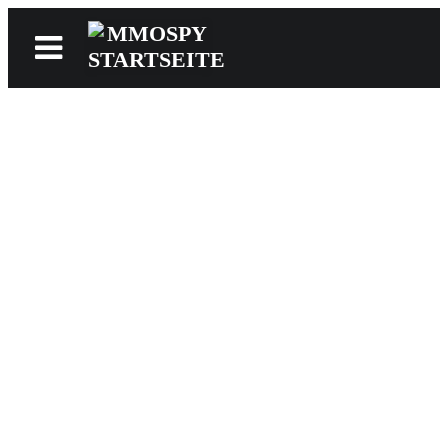
News
Reviews
Games
Videos
MMOwiki