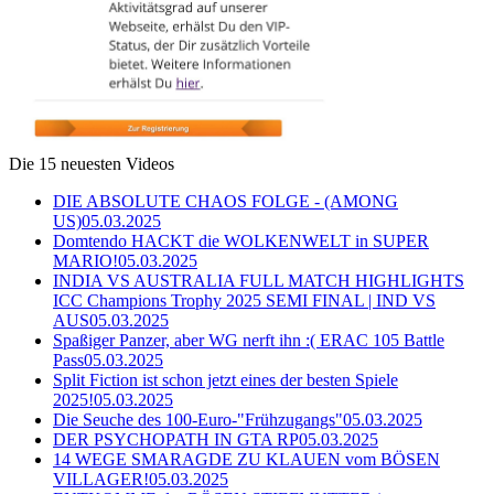
Die 15 neuesten Videos
DIE ABSOLUTE CHAOS FOLGE - (AMONG
US)
05.03.2025
Domtendo HACKT die WOLKENWELT in SUPER
MARIO!
05.03.2025
INDIA VS AUSTRALIA FULL MATCH HIGHLIGHTS
ICC Champions Trophy 2025 SEMI FINAL | IND VS
AUS
05.03.2025
Spaßiger Panzer, aber WG nerft ihn :( ERAC 105 Battle
Pass
05.03.2025
Split Fiction ist schon jetzt eines der besten Spiele
2025!
05.03.2025
Die Seuche des 100-Euro-"Frühzugangs"
05.03.2025
DER PSYCHOPATH IN GTA RP
05.03.2025
14 WEGE SMARAGDE ZU KLAUEN vom BÖSEN
VILLAGER!
05.03.2025