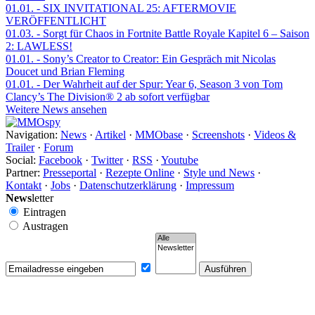
01.01.
- SIX INVITATIONAL 25: AFTERMOVIE
VERÖFFENTLICHT
01.03.
- Sorgt für Chaos in Fortnite Battle Royale Kapitel 6 – Saison
2: LAWLESS!
01.01.
- Sony’s Creator to Creator: Ein Gespräch mit Nicolas
Doucet und Brian Fleming
01.01.
- Der Wahrheit auf der Spur: Year 6, Season 3 von Tom
Clancy’s The Division® 2 ab sofort verfügbar
Weitere News ansehen
Navigation:
News
·
Artikel
·
MMObase
·
Screenshots
·
Videos &
Trailer
·
Forum
Social:
Facebook
·
Twitter
·
RSS
·
Youtube
Partner:
Presseportal
·
Rezepte Online
·
Style und News
·
Kontakt
·
Jobs
·
Datenschutzerklärung
·
Impressum
News
letter
Eintragen
Austragen