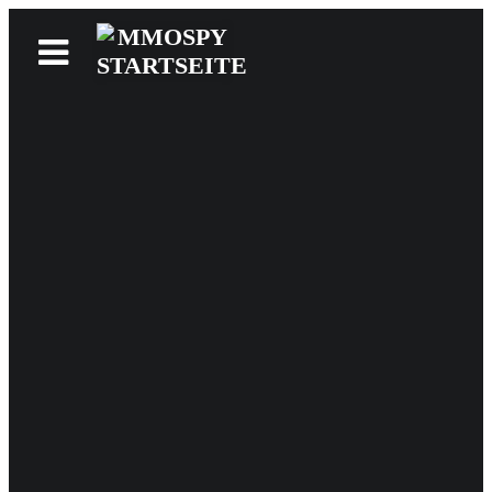
News
Reviews
Games
Videos
MMOwiki