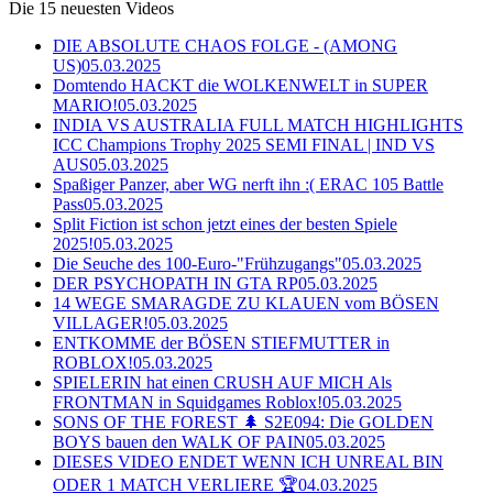
Die 15 neuesten Videos
DIE ABSOLUTE CHAOS FOLGE - (AMONG
US)
05.03.2025
Domtendo HACKT die WOLKENWELT in SUPER
MARIO!
05.03.2025
INDIA VS AUSTRALIA FULL MATCH HIGHLIGHTS
ICC Champions Trophy 2025 SEMI FINAL | IND VS
AUS
05.03.2025
Spaßiger Panzer, aber WG nerft ihn :( ERAC 105 Battle
Pass
05.03.2025
Split Fiction ist schon jetzt eines der besten Spiele
2025!
05.03.2025
Die Seuche des 100-Euro-"Frühzugangs"
05.03.2025
DER PSYCHOPATH IN GTA RP
05.03.2025
14 WEGE SMARAGDE ZU KLAUEN vom BÖSEN
VILLAGER!
05.03.2025
ENTKOMME der BÖSEN STIEFMUTTER in
ROBLOX!
05.03.2025
SPIELERIN hat einen CRUSH AUF MICH Als
FRONTMAN in Squidgames Roblox!
05.03.2025
SONS OF THE FOREST 🌲 S2E094: Die GOLDEN
BOYS bauen den WALK OF PAIN
05.03.2025
DIESES VIDEO ENDET WENN ICH UNREAL BIN
ODER 1 MATCH VERLIERE 🏆
04.03.2025