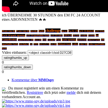
ich ÜBERNEHME 30 STUNDEN den EM FC 24 ACCOUNT
eines ABONNENTEN 🔥🔥
challenge
Ea fc 24
Battle
discard
ea fc 24 deutsch
90 mio coins sbb
95 mio coins sbb
abstoßen
ea fc 24 fut
Ea fc 24 pack opening
fut
FIFA 24
ea fc 24 squad builder battle
ea fc 24 wakez
fifa tots
freekick
freistoß
GamerBrother
pack opening
icon
Pack
proownez
sbb
Gamerbrother sbb
hero sbb
icon pack
roberto Carlos
ultimate team
wakez
squad builder battle
tisischubech
tor
TOTS
tots ea fc 24
tots sbb
wakez sbb
wakez squad builder
battle
Video einbauen:
0
0
Kommentar über
MMOspy
Du musst registriert sein um einen Kommentar zu
veröffentlichen.
Registriere
dich jetzt oder
melde
dich mit deinem
vorhandenen Account an.