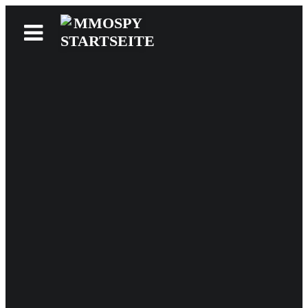
News
Reviews
Games
Videos
MMOwiki