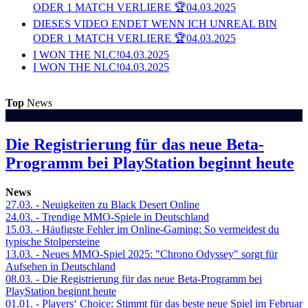
ODER 1 MATCH VERLIERE 🏆
04.03.2025
DIESES VIDEO ENDET WENN ICH UNREAL BIN
ODER 1 MATCH VERLIERE 🏆
04.03.2025
I WON THE NLC!
04.03.2025
I WON THE NLC!
04.03.2025
Top
News
Die Registrierung für das neue Beta-
Programm bei PlayStation beginnt heute
News
27.03.
- Neuigkeiten zu Black Desert Online
24.03.
- Trendige MMO-Spiele in Deutschland
15.03.
- Häufigste Fehler im Online-Gaming: So vermeidest du
typische Stolpersteine
13.03.
- Neues MMO-Spiel 2025: "Chrono Odyssey" sorgt für
Aufsehen in Deutschland
08.03.
- Die Registrierung für das neue Beta-Programm bei
PlayStation beginnt heute
01.01.
- Players‘ Choice: Stimmt für das beste neue Spiel im Februar