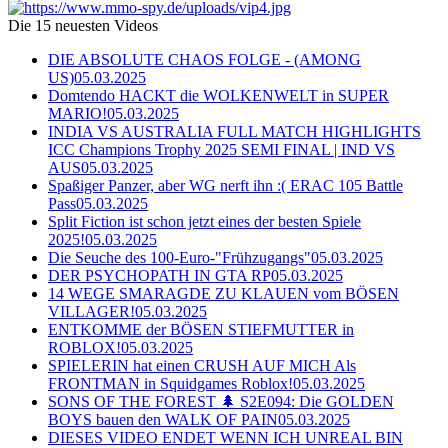
Die 15 neuesten Videos
DIE ABSOLUTE CHAOS FOLGE - (AMONG
US)
05.03.2025
Domtendo HACKT die WOLKENWELT in SUPER
MARIO!
05.03.2025
INDIA VS AUSTRALIA FULL MATCH HIGHLIGHTS
ICC Champions Trophy 2025 SEMI FINAL | IND VS
AUS
05.03.2025
Spaßiger Panzer, aber WG nerft ihn :( ERAC 105 Battle
Pass
05.03.2025
Split Fiction ist schon jetzt eines der besten Spiele
2025!
05.03.2025
Die Seuche des 100-Euro-"Frühzugangs"
05.03.2025
DER PSYCHOPATH IN GTA RP
05.03.2025
14 WEGE SMARAGDE ZU KLAUEN vom BÖSEN
VILLAGER!
05.03.2025
ENTKOMME der BÖSEN STIEFMUTTER in
ROBLOX!
05.03.2025
SPIELERIN hat einen CRUSH AUF MICH Als
FRONTMAN in Squidgames Roblox!
05.03.2025
SONS OF THE FOREST 🌲 S2E094: Die GOLDEN
BOYS bauen den WALK OF PAIN
05.03.2025
DIESES VIDEO ENDET WENN ICH UNREAL BIN