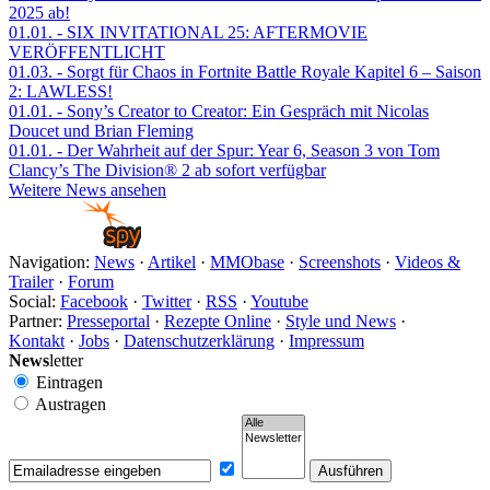
2025 ab!
01.01.
- SIX INVITATIONAL 25: AFTERMOVIE
VERÖFFENTLICHT
01.03.
- Sorgt für Chaos in Fortnite Battle Royale Kapitel 6 – Saison
2: LAWLESS!
01.01.
- Sony’s Creator to Creator: Ein Gespräch mit Nicolas
Doucet und Brian Fleming
01.01.
- Der Wahrheit auf der Spur: Year 6, Season 3 von Tom
Clancy’s The Division® 2 ab sofort verfügbar
Weitere News ansehen
Navigation:
News
·
Artikel
·
MMObase
·
Screenshots
·
Videos &
Trailer
·
Forum
Social:
Facebook
·
Twitter
·
RSS
·
Youtube
Partner:
Presseportal
·
Rezepte Online
·
Style und News
·
Kontakt
·
Jobs
·
Datenschutzerklärung
·
Impressum
News
letter
Eintragen
Austragen