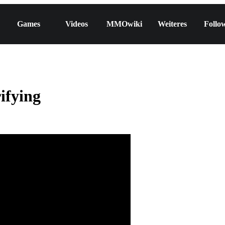
Games
Videos
MMOwiki
Weiteres
Follo
ifying