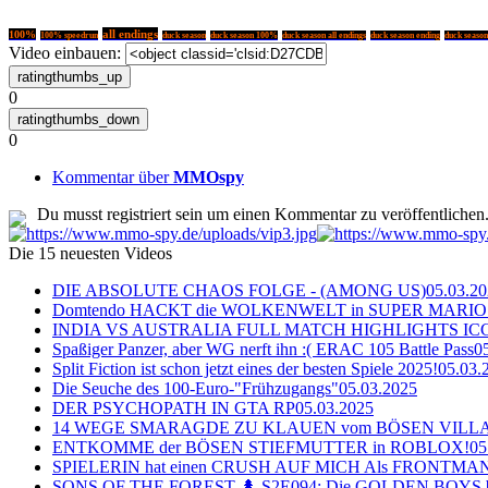
all endings
100%
100% speedrun
duck season
duck season 100%
duck season all endings
duck season ending
duck season
Video einbauen:
0
0
Kommentar über
MMOspy
Du musst registriert sein um einen Kommentar zu veröffentlichen
Die 15 neuesten Videos
DIE ABSOLUTE CHAOS FOLGE - (AMONG US)
05.03.2
Domtendo HACKT die WOLKENWELT in SUPER MARIO
INDIA VS AUSTRALIA FULL MATCH HIGHLIGHTS ICC Ch
Spaßiger Panzer, aber WG nerft ihn :( ERAC 105 Battle Pass
0
Split Fiction ist schon jetzt eines der besten Spiele 2025!
05.03.
Die Seuche des 100-Euro-"Frühzugangs"
05.03.2025
DER PSYCHOPATH IN GTA RP
05.03.2025
14 WEGE SMARAGDE ZU KLAUEN vom BÖSEN VILL
ENTKOMME der BÖSEN STIEFMUTTER in ROBLOX!
05
SPIELERIN hat einen CRUSH AUF MICH Als FRONTMAN i
SONS OF THE FOREST 🌲 S2E094: Die GOLDEN BOYS 