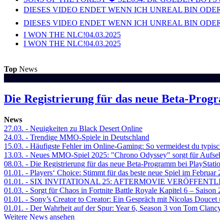
DIESES VIDEO ENDET WENN ICH UNREAL BIN ODER
DIESES VIDEO ENDET WENN ICH UNREAL BIN ODER
I WON THE NLC!
04.03.2025
I WON THE NLC!
04.03.2025
Top
News
Die Registrierung für das neue Beta-Prog
News
27.03.
- Neuigkeiten zu Black Desert Online
24.03.
- Trendige MMO-Spiele in Deutschland
15.03.
- Häufigste Fehler im Online-Gaming: So vermeidest du typisc
13.03.
- Neues MMO-Spiel 2025: "Chrono Odyssey" sorgt für Aufse
08.03.
- Die Registrierung für das neue Beta-Programm bei PlayStati
01.01.
- Players‘ Choice: Stimmt für das beste neue Spiel im Februar
01.01.
- SIX INVITATIONAL 25: AFTERMOVIE VERÖFFENTL
01.03.
- Sorgt für Chaos in Fortnite Battle Royale Kapitel 6 – Sais
01.01.
- Sony’s Creator to Creator: Ein Gespräch mit Nicolas Doucet
01.01.
- Der Wahrheit auf der Spur: Year 6, Season 3 von Tom Clancy
Weitere News ansehen