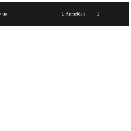
w us
Anmelden