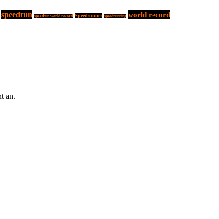
speedrun
world record
Speedrunner
speedrun world record
speedrunning
t an.