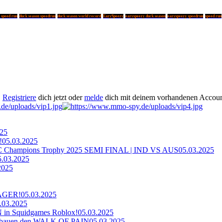
 speed run
duck season speedrun
duck season world record
EazySpeezy
eazyspeezy duck season
eazyspeezy speedrun
speed run
.
Registriere
dich jetzt oder
melde
dich mit deinem vorhandenen Accoun
025
!
05.03.2025
ampions Trophy 2025 SEMI FINAL | IND VS AUS
05.03.2025
5.03.2025
2025
AGER!
05.03.2025
.03.2025
n Squidgames Roblox!
05.03.2025
bauen den WALK OF PAIN
05.03.2025