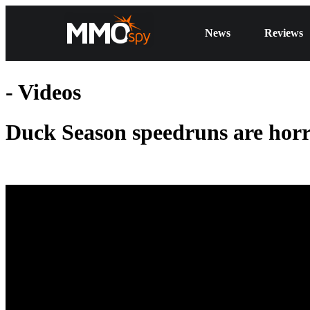
News
Reviews
- Videos
Duck Season speedruns are horr