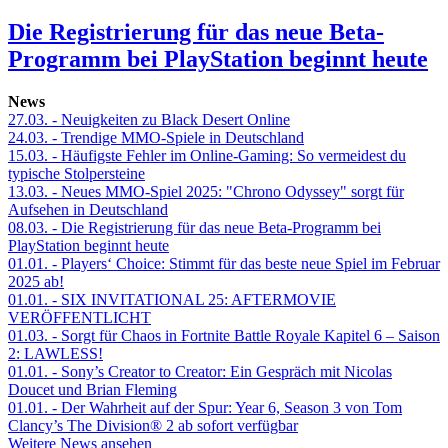
Die Registrierung für das neue Beta-
Programm bei PlayStation beginnt heute
News
27.03.
- Neuigkeiten zu Black Desert Online
24.03.
- Trendige MMO-Spiele in Deutschland
15.03.
- Häufigste Fehler im Online-Gaming: So vermeidest du
typische Stolpersteine
13.03.
- Neues MMO-Spiel 2025: "Chrono Odyssey" sorgt für
Aufsehen in Deutschland
08.03.
- Die Registrierung für das neue Beta-Programm bei
PlayStation beginnt heute
01.01.
- Players‘ Choice: Stimmt für das beste neue Spiel im Februar
2025 ab!
01.01.
- SIX INVITATIONAL 25: AFTERMOVIE
VERÖFFENTLICHT
01.03.
- Sorgt für Chaos in Fortnite Battle Royale Kapitel 6 – Saison
2: LAWLESS!
01.01.
- Sony’s Creator to Creator: Ein Gespräch mit Nicolas
Doucet und Brian Fleming
01.01.
- Der Wahrheit auf der Spur: Year 6, Season 3 von Tom
Clancy’s The Division® 2 ab sofort verfügbar
Weitere News ansehen