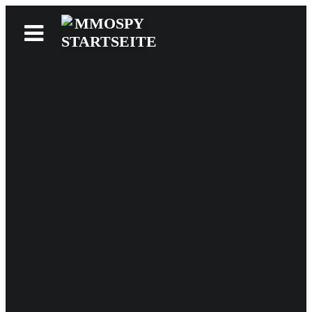
News
Reviews
Games
Videos
MMOwiki