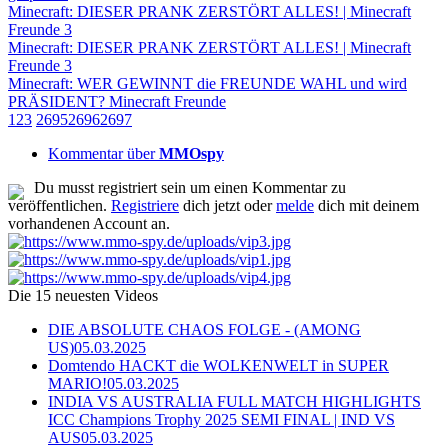
Minecraft: DIESER PRANK ZERSTÖRT ALLES! | Minecraft
Freunde 3
Minecraft: DIESER PRANK ZERSTÖRT ALLES! | Minecraft
Freunde 3
Minecraft: WER GEWINNT die FREUNDE WAHL und wird
PRÄSIDENT? Minecraft Freunde
1
2
3
2695
2696
2697
Kommentar über
MMOspy
Du musst registriert sein um einen Kommentar zu
veröffentlichen.
Registriere
dich jetzt oder
melde
dich mit deinem
vorhandenen Account an.
Die 15 neuesten Videos
DIE ABSOLUTE CHAOS FOLGE - (AMONG
US)
05.03.2025
Domtendo HACKT die WOLKENWELT in SUPER
MARIO!
05.03.2025
INDIA VS AUSTRALIA FULL MATCH HIGHLIGHTS
ICC Champions Trophy 2025 SEMI FINAL | IND VS
AUS
05.03.2025