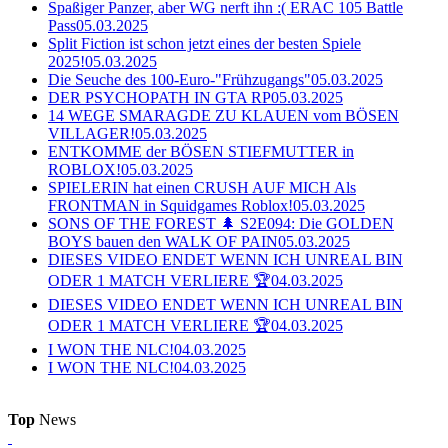
Spaßiger Panzer, aber WG nerft ihn :( ERAC 105 Battle
Pass
05.03.2025
Split Fiction ist schon jetzt eines der besten Spiele
2025!
05.03.2025
Die Seuche des 100-Euro-"Frühzugangs"
05.03.2025
DER PSYCHOPATH IN GTA RP
05.03.2025
14 WEGE SMARAGDE ZU KLAUEN vom BÖSEN
VILLAGER!
05.03.2025
ENTKOMME der BÖSEN STIEFMUTTER in
ROBLOX!
05.03.2025
SPIELERIN hat einen CRUSH AUF MICH Als
FRONTMAN in Squidgames Roblox!
05.03.2025
SONS OF THE FOREST 🌲 S2E094: Die GOLDEN
BOYS bauen den WALK OF PAIN
05.03.2025
DIESES VIDEO ENDET WENN ICH UNREAL BIN
ODER 1 MATCH VERLIERE 🏆
04.03.2025
DIESES VIDEO ENDET WENN ICH UNREAL BIN
ODER 1 MATCH VERLIERE 🏆
04.03.2025
I WON THE NLC!
04.03.2025
I WON THE NLC!
04.03.2025
Top
News