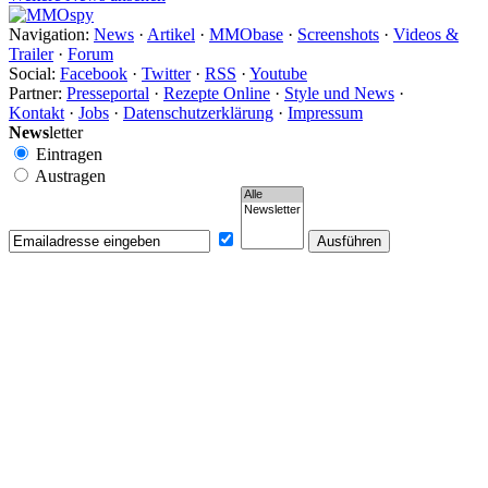
Navigation:
News
·
Artikel
·
MMObase
·
Screenshots
·
Videos &
Trailer
·
Forum
Social:
Facebook
·
Twitter
·
RSS
·
Youtube
Partner:
Presseportal
·
Rezepte Online
·
Style und News
·
Kontakt
·
Jobs
·
Datenschutzerklärung
·
Impressum
News
letter
Eintragen
Austragen