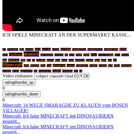
ICH SPIELE MINECRAFT AN DER SUPERMARKT KASSE...
basti
basti ghg
bastighg
Battle
1v1
24 Stunden
alles
barcode
bastian
bastighg fiver
bastighg fiverr
bastighg spielt
deutsch
challenge
fiverr
beste
durchspielen
extreme
für
farm
Finale
finden
fiverr bastighg
force
format
ghg
Hardcore
mc
Hide
hier
ich
ich spiele
immer
Item
Items
kasse
kassierer
Kaufen
lügen
laden
lava
Minecraft
Neu
papaplatte
random
mobs
Monster
muss
randomizer
scannen
scanner
Seek
selten
Steuerung
Update
struktur
suchen
supermarkt
Tag
texturepack
verkaufen
wer
xxl
Video einbauen:
0
0
Minecraft: 14 WEGE SMARAGDE ZU KLAUEN vom BÖSEN
VILLAGER!
Minecraft: Ich habe MINECRAFT mit DINOSAURIERN
gespielt...
Minecraft: Ich habe MINECRAFT mit DINOSAURIERN
gespielt...