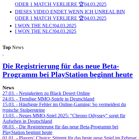
ODER 1 MATCH VERLIERE 🏆
04.03.2025
DIESES VIDEO ENDET WENN ICH UNREAL BIN
ODER 1 MATCH VERLIERE 🏆
04.03.2025
I WON THE NLC!
04.03.2025
I WON THE NLC!
04.03.2025
Top
News
Die Registrierung für das neue Beta-
Programm bei PlayStation beginnt heute
News
27.03.
- Neuigkeiten zu Black Desert Online
24.03.
- Trendige MMO-Spiele in Deutschland
15.03.
- Häufigste Fehler im Online-Gaming: So vermeidest du
typische Stolpersteine
13.03.
- Neues MMO-Spiel 2025: "Chrono Odyssey" sorgt für
Aufsehen in Deutschland
08.03.
- Die Registrierung für das neue Beta-Programm bei
PlayStation beginnt heute
01.01.
- Players‘ Choice: Stimmt für das beste neue Spiel im Februar