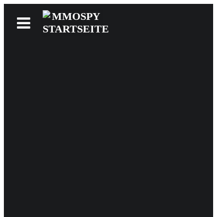
News
Reviews
Games
Videos
MMOwiki