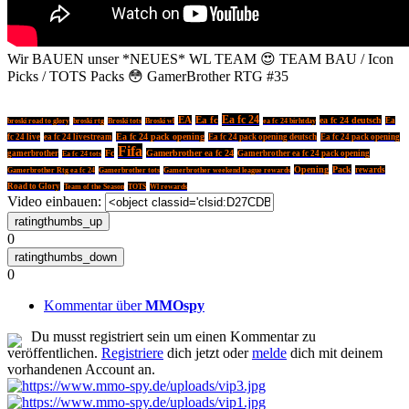
Wir BAUEN unser *NEUES* WL TEAM 😍 TEAM BAU / Icon
Picks / TOTS Packs 😳 GamerBrother RTG #35
Ea fc 24
EA
Ea fc
ea fc 24 deutsch
Ea
broski road to glory
broski rtg
Broski tots
Broski wl
ea fc 24 birhtday
Ea fc 24 pack opening
fc 24 live
ea fc 24 livestream
Ea fc 24 pack opening deutsch
Ea fc 24 pack opening
Fifa
Fc
Gamerbrother ea fc 24
gamerbrother
Gamerbrother ea fc 24 pack opening
Ea fc 24 tots
Opening
Pack
rewards
Gamerbrother Rtg ea fc 24
Gamerbrother tots
Gamerbrother weekend league rewards
Road to Glory
TOTS
Team of the Season
Wl rewards
Video einbauen:
0
0
Kommentar über
MMOspy
Du musst registriert sein um einen Kommentar zu
veröffentlichen.
Registriere
dich jetzt oder
melde
dich mit deinem
vorhandenen Account an.