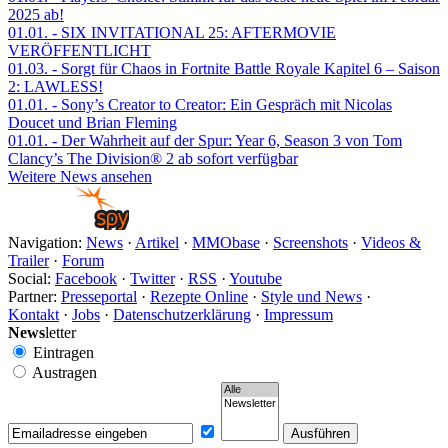
2025 ab!
01.01.
- SIX INVITATIONAL 25: AFTERMOVIE
VERÖFFENTLICHT
01.03.
- Sorgt für Chaos in Fortnite Battle Royale Kapitel 6 – Saison
2: LAWLESS!
01.01.
- Sony’s Creator to Creator: Ein Gespräch mit Nicolas
Doucet und Brian Fleming
01.01.
- Der Wahrheit auf der Spur: Year 6, Season 3 von Tom
Clancy’s The Division® 2 ab sofort verfügbar
Weitere News ansehen
Navigation:
News
·
Artikel
·
MMObase
·
Screenshots
·
Videos &
Trailer
·
Forum
Social:
Facebook
·
Twitter
·
RSS
·
Youtube
Partner:
Presseportal
·
Rezepte Online
·
Style und News
·
Kontakt
·
Jobs
·
Datenschutzerklärung
·
Impressum
News
letter
Eintragen
Austragen