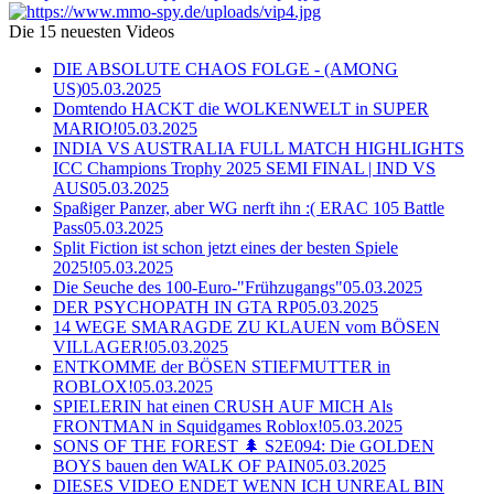
Die 15 neuesten Videos
DIE ABSOLUTE CHAOS FOLGE - (AMONG
US)
05.03.2025
Domtendo HACKT die WOLKENWELT in SUPER
MARIO!
05.03.2025
INDIA VS AUSTRALIA FULL MATCH HIGHLIGHTS
ICC Champions Trophy 2025 SEMI FINAL | IND VS
AUS
05.03.2025
Spaßiger Panzer, aber WG nerft ihn :( ERAC 105 Battle
Pass
05.03.2025
Split Fiction ist schon jetzt eines der besten Spiele
2025!
05.03.2025
Die Seuche des 100-Euro-"Frühzugangs"
05.03.2025
DER PSYCHOPATH IN GTA RP
05.03.2025
14 WEGE SMARAGDE ZU KLAUEN vom BÖSEN
VILLAGER!
05.03.2025
ENTKOMME der BÖSEN STIEFMUTTER in
ROBLOX!
05.03.2025
SPIELERIN hat einen CRUSH AUF MICH Als
FRONTMAN in Squidgames Roblox!
05.03.2025
SONS OF THE FOREST 🌲 S2E094: Die GOLDEN
BOYS bauen den WALK OF PAIN
05.03.2025
DIESES VIDEO ENDET WENN ICH UNREAL BIN