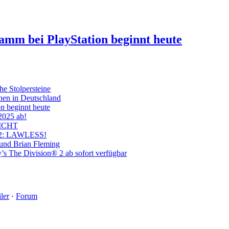
ramm bei PlayStation beginnt heute
he Stolpersteine
hen in Deutschland
on beginnt heute
 2025 ab!
ICHT
on 2: LAWLESS!
 und Brian Fleming
’s The Division® 2 ab sofort verfügbar
ler
·
Forum