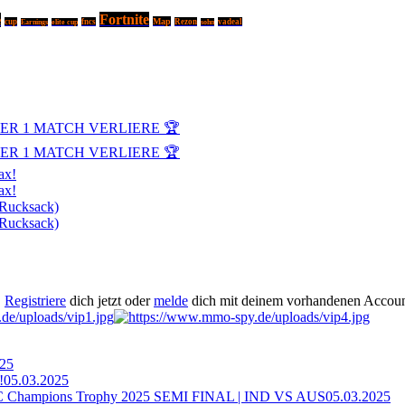
Fortnite
e
Map
cup
fncs
Rezon
vadeal
Earnings
elite cup
sohn
DER 1 MATCH VERLIERE 🏆
DER 1 MATCH VERLIERE 🏆
ax!
ax!
 Rucksack)
 Rucksack)
.
Registriere
dich jetzt oder
melde
dich mit deinem vorhandenen Accoun
025
!
05.03.2025
ampions Trophy 2025 SEMI FINAL | IND VS AUS
05.03.2025