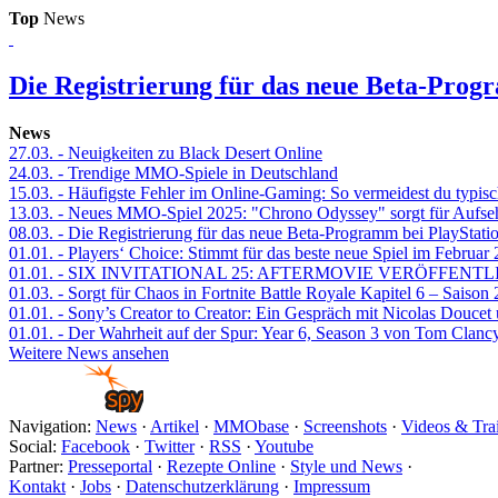
Top
News
Die Registrierung für das neue Beta-Prog
News
27.03.
- Neuigkeiten zu Black Desert Online
24.03.
- Trendige MMO-Spiele in Deutschland
15.03.
- Häufigste Fehler im Online-Gaming: So vermeidest du typisc
13.03.
- Neues MMO-Spiel 2025: "Chrono Odyssey" sorgt für Aufse
08.03.
- Die Registrierung für das neue Beta-Programm bei PlayStati
01.01.
- Players‘ Choice: Stimmt für das beste neue Spiel im Februar
01.01.
- SIX INVITATIONAL 25: AFTERMOVIE VERÖFFENTL
01.03.
- Sorgt für Chaos in Fortnite Battle Royale Kapitel 6 – Sais
01.01.
- Sony’s Creator to Creator: Ein Gespräch mit Nicolas Doucet
01.01.
- Der Wahrheit auf der Spur: Year 6, Season 3 von Tom Clancy
Weitere News ansehen
Navigation:
News
·
Artikel
·
MMObase
·
Screenshots
·
Videos & Trai
Social:
Facebook
·
Twitter
·
RSS
·
Youtube
Partner:
Presseportal
·
Rezepte Online
·
Style und News
·
Kontakt
·
Jobs
·
Datenschutzerklärung
·
Impressum