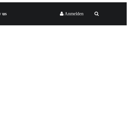
w us
Anmelden