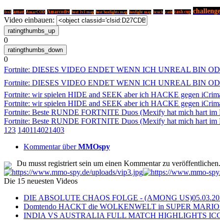
challeng
amar
Amarcodtv
bruch
cash cup
1vs1
AmarCOD
best 1v1 map
best boxfights map
boxfight map
cash
Video einbauen:
0
0
Fortnite: DIESES VIDEO ENDET WENN ICH UNREAL BIN O
Fortnite: DIESES VIDEO ENDET WENN ICH UNREAL BIN O
Fortnite: wir spielen HIDE and SEEK aber ich HACKE gegen iCrim
Fortnite: wir spielen HIDE and SEEK aber ich HACKE gegen iCrim
Fortnite: Beste RUNDE FORTNITE Duos (Mexify hat mich hart im
Fortnite: Beste RUNDE FORTNITE Duos (Mexify hat mich hart im
1
2
3
1401
1402
1403
Kommentar über
MMOspy
Du musst registriert sein um einen Kommentar zu veröffentlichen
Die 15 neuesten Videos
DIE ABSOLUTE CHAOS FOLGE - (AMONG US)
05.03.2
Domtendo HACKT die WOLKENWELT in SUPER MARIO
INDIA VS AUSTRALIA FULL MATCH HIGHLIGHTS ICC Ch