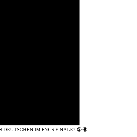
 DEUTSCHEN IM FNCS FINALE? 😭🤩