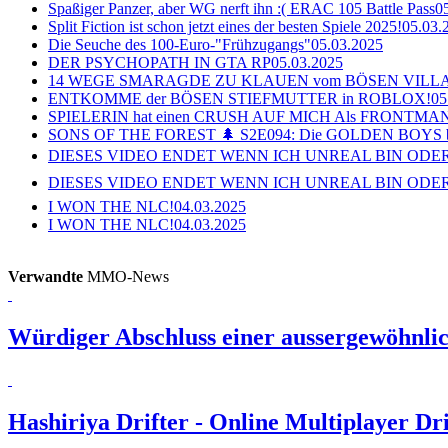
Spaßiger Panzer, aber WG nerft ihn :( ERAC 105 Battle Pass
0
Split Fiction ist schon jetzt eines der besten Spiele 2025!
05.03.
Die Seuche des 100-Euro-"Frühzugangs"
05.03.2025
DER PSYCHOPATH IN GTA RP
05.03.2025
14 WEGE SMARAGDE ZU KLAUEN vom BÖSEN VILL
ENTKOMME der BÖSEN STIEFMUTTER in ROBLOX!
05
SPIELERIN hat einen CRUSH AUF MICH Als FRONTMAN i
SONS OF THE FOREST 🌲 S2E094: Die GOLDEN BOYS 
DIESES VIDEO ENDET WENN ICH UNREAL BIN ODER
DIESES VIDEO ENDET WENN ICH UNREAL BIN ODER
I WON THE NLC!
04.03.2025
I WON THE NLC!
04.03.2025
Verwandte
MMO-News
Würdiger Abschluss einer aussergewöhnlic
Hashiriya Drifter - Online Multiplayer D