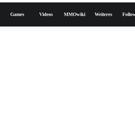
Games
Videos
MMOwiki
Weiteres
Follo