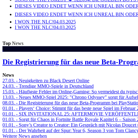
DIESES VIDEO ENDET WENN ICH UNREAL BIN ODER
DIESES VIDEO ENDET WENN ICH UNREAL BIN ODER
I WON THE NLC!
04.03.2025
I WON THE NLC!
04.03.2025
Top
News
Die Registrierung für das neue Beta-Prog
News
27.03.
- Neuigkeiten zu Black Desert Online
24.03.
- Trendige MMO-Spiele in Deutschland
15.03.
- Häufigste Fehler im Online-Gaming: So vermeidest du typisc
13.03.
- Neues MMO-Spiel 2025: "Chrono Odyssey" sorgt für Aufse
08.03.
- Die Registrierung für das neue Beta-Programm bei PlayStati
01.01.
- Players‘ Choice: Stimmt für das beste neue Spiel im Februar
01.01.
- SIX INVITATIONAL 25: AFTERMOVIE VERÖFFENTL
01.03.
- Sorgt für Chaos in Fortnite Battle Royale Kapitel 6 – Sais
01.01.
- Sony’s Creator to Creator: Ein Gespräch mit Nicolas Doucet
01.01.
- Der Wahrheit auf der Spur: Year 6, Season 3 von Tom Clancy
Weitere News ansehen