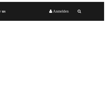
w us
Anmelden