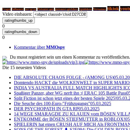
tiktok
yout
Streamer
Spielshow
Fragen
Influencer
Pietsmiet quiz
pietsmiet spielshow
instragram
Video einbauen:
0
0
Kommentar über
MMOspy
Du musst registriert sein um einen Kommentar zu veröffentlichen
Die 15 neuesten Videos
DIE ABSOLUTE CHAOS FOLGE - (AMONG US)
05.03.2
Domtendo HACKT die WOLKENWELT in SUPER MARIO
INDIA VS AUSTRALIA FULL MATCH HIGHLIGHTS ICC Ch
Spaßiger Panzer, aber WG nerft ihn :( ERAC 105 Battle Pass
0
Split Fiction ist schon jetzt eines der besten Spiele 2025!
05.03.
Die Seuche des 100-Euro-"Frühzugangs"
05.03.2025
DER PSYCHOPATH IN GTA RP
05.03.2025
14 WEGE SMARAGDE ZU KLAUEN vom BÖSEN VILL
ENTKOMME der BÖSEN STIEFMUTTER in ROBLOX!
05
SPIELERIN hat einen CRUSH AUF MICH Als FRONTMAN i
SONS OF THE FOREST 🌲 S2E094: Die GOLDEN BOYS 