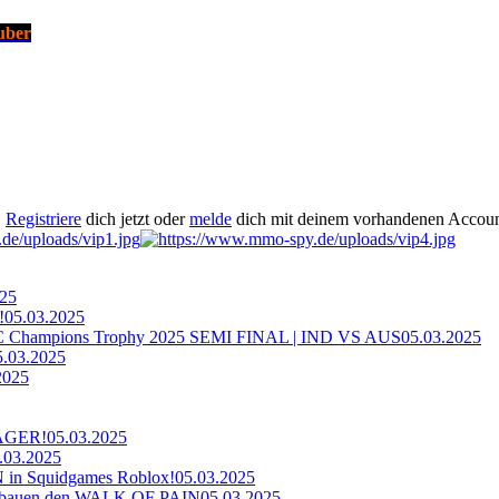
uber
.
Registriere
dich jetzt oder
melde
dich mit deinem vorhandenen Accoun
025
!
05.03.2025
ampions Trophy 2025 SEMI FINAL | IND VS AUS
05.03.2025
5.03.2025
2025
AGER!
05.03.2025
.03.2025
n Squidgames Roblox!
05.03.2025
bauen den WALK OF PAIN
05.03.2025