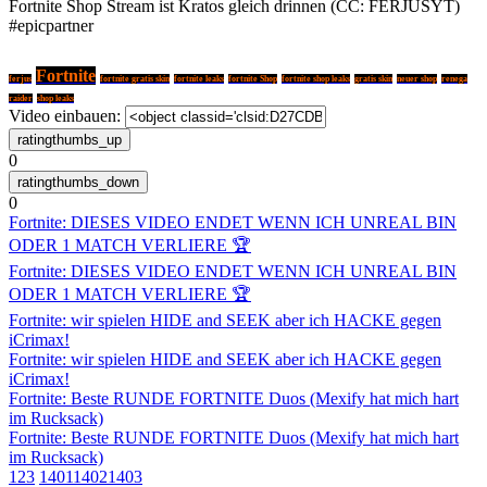
Fortnite Shop Stream ist Kratos gleich drinnen (CC: FERJUSYT)
#epicpartner
Fortnite
ferjus
fortnite gratis skin
fortnite leaks
fortnite Shop
fortnite shop leaks
gratis skin
neuer shop
renega
raider
shop leaks
Video einbauen:
0
0
Fortnite: DIESES VIDEO ENDET WENN ICH UNREAL BIN
ODER 1 MATCH VERLIERE 🏆
Fortnite: DIESES VIDEO ENDET WENN ICH UNREAL BIN
ODER 1 MATCH VERLIERE 🏆
Fortnite: wir spielen HIDE and SEEK aber ich HACKE gegen
iCrimax!
Fortnite: wir spielen HIDE and SEEK aber ich HACKE gegen
iCrimax!
Fortnite: Beste RUNDE FORTNITE Duos (Mexify hat mich hart
im Rucksack)
Fortnite: Beste RUNDE FORTNITE Duos (Mexify hat mich hart
im Rucksack)
1
2
3
1401
1402
1403