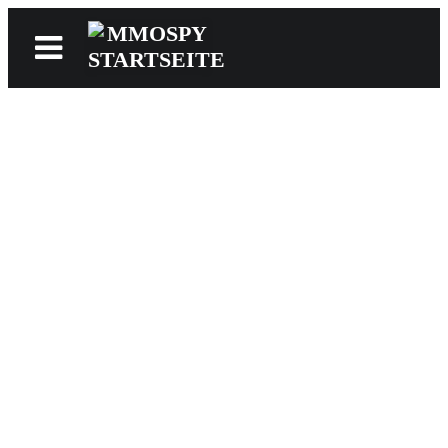
News
Reviews
Games
Videos
MMOwiki