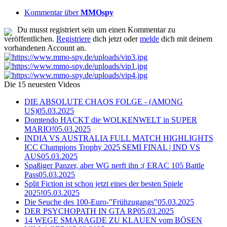
Kommentar über
MMOspy
Du musst registriert sein um einen Kommentar zu
veröffentlichen.
Registriere
dich jetzt oder
melde
dich mit deinem
vorhandenen Account an.
Die 15 neuesten Videos
DIE ABSOLUTE CHAOS FOLGE - (AMONG
US)
05.03.2025
Domtendo HACKT die WOLKENWELT in SUPER
MARIO!
05.03.2025
INDIA VS AUSTRALIA FULL MATCH HIGHLIGHTS
ICC Champions Trophy 2025 SEMI FINAL | IND VS
AUS
05.03.2025
Spaßiger Panzer, aber WG nerft ihn :( ERAC 105 Battle
Pass
05.03.2025
Split Fiction ist schon jetzt eines der besten Spiele
2025!
05.03.2025
Die Seuche des 100-Euro-"Frühzugangs"
05.03.2025
DER PSYCHOPATH IN GTA RP
05.03.2025
14 WEGE SMARAGDE ZU KLAUEN vom BÖSEN