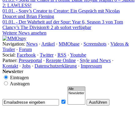
2: LAWLESS!
01.01.
- Sony’s Creator to Creator: Ein Gespräch mit Nicolas
Doucet und Brian Fleming
01.01.
- Der Wahrheit auf der Spur: Year 6, Season 3 von Tom
Clancy’s The Division® 2 ab sofort verfügbar
Weitere News ansehen
Navigation:
News
·
Artikel
·
MMObase
·
Screenshots
·
Videos &
Trailer
·
Forum
Social:
Facebook
·
Twitter
·
RSS
·
Youtube
Partner:
Presseportal
·
Rezepte Online
·
Style und News
·
Kontakt
·
Jobs
·
Datenschutzerklärung
·
Impressum
News
letter
Eintragen
Austragen