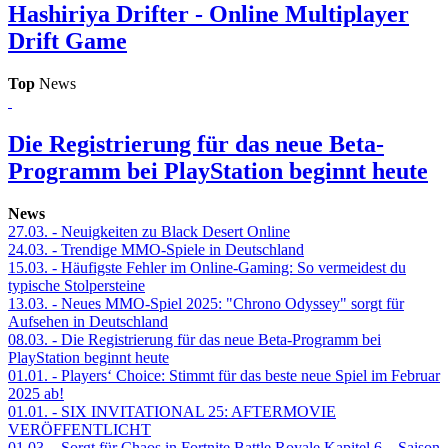
Hashiriya Drifter - Online Multiplayer
Drift Game
Top
News
Die Registrierung für das neue Beta-
Programm bei PlayStation beginnt heute
News
27.03.
- Neuigkeiten zu Black Desert Online
24.03.
- Trendige MMO-Spiele in Deutschland
15.03.
- Häufigste Fehler im Online-Gaming: So vermeidest du
typische Stolpersteine
13.03.
- Neues MMO-Spiel 2025: "Chrono Odyssey" sorgt für
Aufsehen in Deutschland
08.03.
- Die Registrierung für das neue Beta-Programm bei
PlayStation beginnt heute
01.01.
- Players‘ Choice: Stimmt für das beste neue Spiel im Februar
2025 ab!
01.01.
- SIX INVITATIONAL 25: AFTERMOVIE
VERÖFFENTLICHT
01.03.
- Sorgt für Chaos in Fortnite Battle Royale Kapitel 6 – Saison